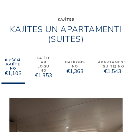
KAJĪTES
KAJĪTES UN APARTAMENTI
(SUITES)
KAJĪTE
IEKŠĒJĀ
AR
BALKONS
APARTAMENTI
KAJĪTE
LOGU
NO
(SUITE) NO
NO
€1,363
€1,543
NO
€1,103
€1,353