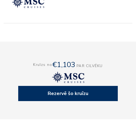
€1,103
Kruīzs no
PAR CILVĒKU
Rezervē šo kruīzu