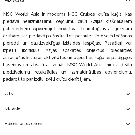
MSC World Asia ir moderns MSC Cruises kruīza kuģis, kas
piedāvā neaizmirstamu ceļojumu cauri Āzijas krāšņākajiem
galamērķiem. Apvienojot inovatīvas tehnoloģijas ar greznām
ērtībām, tas piedāvā plašas kajītes, pasaules līmeņa ēdināšanas
pieredzi un daudzveidīgas izklaides iespējas. Pasažieri var
izpētīt ikoniskus Āzijas apskates objektus, piedalīties
aizraujošās kultūras aktivitātēs un atpūsties kuģa iespaidīgajos
baseinos un labsajūtas zonās. MSC World Asia sniedz ideālu
piedzīvojumu, relaksācijas un izsmalcinātības apvienojumu,
padarot to par izcilu izvēli kruīzu cienītājiem.
Cits
Izklaide
Ēdiens un dzērieni