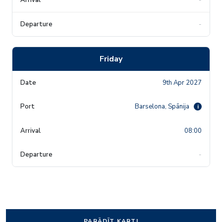
-
Friday
9th Apr 2027
Barselona, Spānija
i
08:00
-
PARĀDĪT KARTI