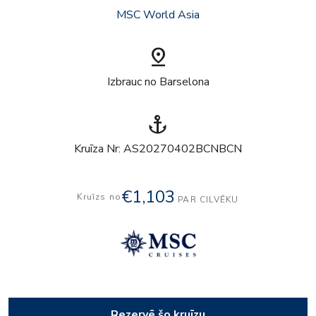
MSC World Asia
pin_drop
Izbrauc no Barselona
anchor
Kruīza Nr: AS20270402BCNBCN
€1,103
Kruīzs no
PAR CILVĒKU
Rezervē šo kruīzu