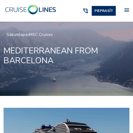
menu
phone_in_talk
PIEPRASĪT
Sākumlapa
MSC Cruises
MEDITERRANEAN FROM
BARCELONA
b_duplex_suite_expandible_desktop_700x433
msc25046862_spiral