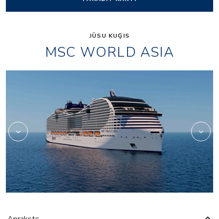
JŪSU KUĢIS
MSC WORLD ASIA
b_duplex_suite_expandible_desktop_700x433
msc25046862_spiral
Apraksts