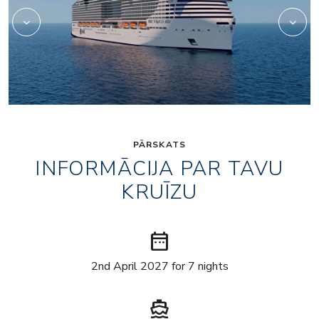
PĀRSKATS
INFORMĀCIJA PAR TAVU
KRUĪZU
date_range
2nd April 2027 for 7 nights
directions_boat