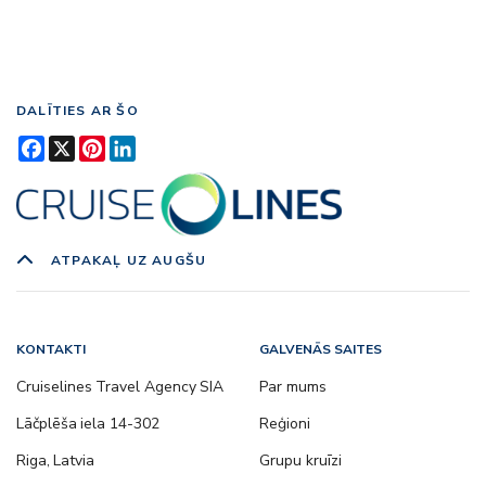
DALĪTIES AR ŠO
Facebook
X
Pinterest
LinkedIn
ATPAKAĻ UZ AUGŠU
KONTAKTI
GALVENĀS SAITES
Cruiselines Travel Agency SIA
Par mums
Lāčplēša iela 14-302
Reģioni
Riga, Latvia
Grupu kruīzi