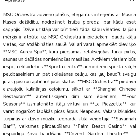
MSC Orchestra apvieno plašus, elegantus interjerus ar Musica
klases dažādību, nodrošinot kruīza pieredzi, par kādu esat
sapņojis. Dzīve uz klāja var būt tieši tāda, kādu vēlaties. Ja jūsu
mērķis ir atpūta, uz MSC Orchestra ir pietiekami daudz klāja
vietas, kur atslābināties saulē. Vai arī varat apmeklēt dievišķo
**MSC Aurea Spa**, kurā pieejamas relaksējošas turku pirtis,
saunas un dažādas nomierinošas masāžas. Aktīviem viesiem būs
iespēja izklaidēties **Sporta centrā** ar modernu sporta zāli, 5
peldbaseiniem un pat skriešanas celiņu, kas ļauj baudīt svaigu
jūras gaisu un apbrīnot jūras skatus. **MSC Orchestra** piedāvā
aizraujošu kulinārijas ceļojumu, sākot ar **Shanghai Chinese
Restaurant** autentiskajiem dim sum ēdieniem, **Four
Seasons** izsmalcināto itāļu virtuvi un **La Piazzetta**, kur
varat nogaršot labākās picas ārpus Neapoles. Vakara izklaides
turpinās ar dzīvo mūziku leoparda stilā veidotajā **Savannah
Bar**, veiksmes pārbaudīšanu **Palm Beach Casino** vai
iespaidīgu šovu baudīšanu **Covent Garden Theatre** —