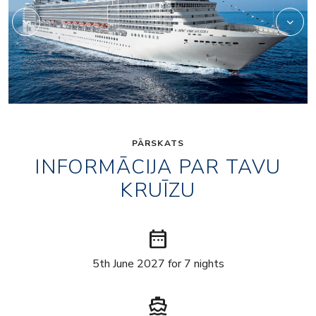
PĀRSKATS
INFORMĀCIJA PAR TAVU
KRUĪZU
date_range
5th June 2027 for 7 nights
directions_boat