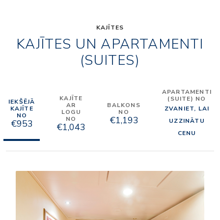
KAJĪTES
KAJĪTES UN APARTAMENTI
(SUITES)
APARTAMENTI
KAJĪTE
(SUITE) NO
IEKŠĒJĀ
AR
BALKONS
KAJĪTE
ZVANIET, LAI
LOGU
NO
NO
€1,193
NO
UZZINĀTU
€953
€1,043
CENU