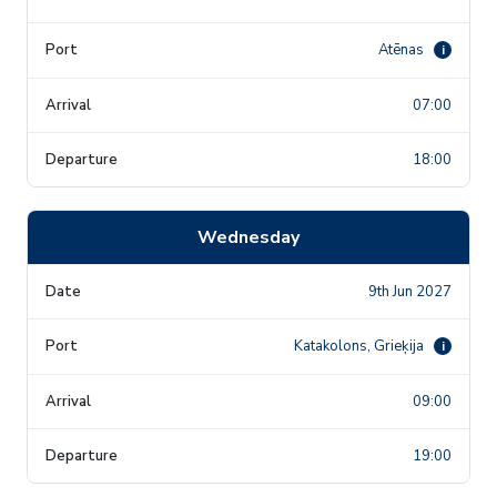
Atēnas
i
07:00
18:00
Wednesday
9th Jun 2027
Katakolons, Grieķija
i
09:00
19:00