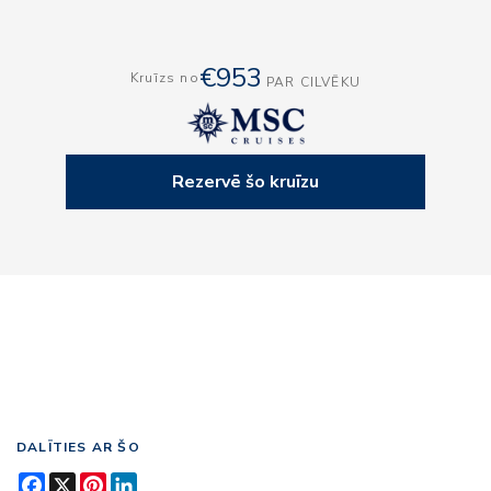
€953
Kruīzs no
PAR CILVĒKU
Rezervē šo kruīzu
DALĪTIES AR ŠO
Facebook
X
Pinterest
LinkedIn