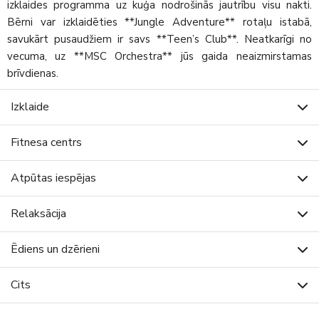
izklaides programma uz kuģa nodrošinās jautrību visu nakti.
Bērni var izklaidēties **Jungle Adventure** rotaļu istabā,
savukārt pusaudžiem ir savs **Teen’s Club**. Neatkarīgi no
vecuma, uz **MSC Orchestra** jūs gaida neaizmirstamas
brīvdienas.
Izklaide
Fitnesa centrs
Atpūtas iespējas
Relaksācija
Ēdiens un dzērieni
Cits