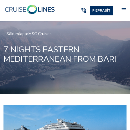
menu
phone_in_talk
PIEPRASĪT
Sākumlapa
MSC Cruises
7 NIGHTS EASTERN
MEDITERRANEAN FROM BARI
or_entertainment_pal