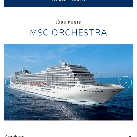
JŪSU KUĢIS
MSC ORCHESTRA
or_entertainment_pal
Apraksts