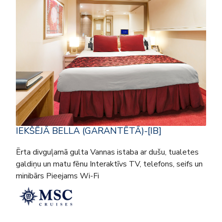
IEKŠĒJĀ BELLA (GARANTĒTĀ)-[IB]
Ērta divguļamā gulta Vannas istaba ar dušu, tualetes
galdiņu un matu fēnu Interaktīvs TV, telefons, seifs un
minibārs Pieejams Wi-Fi