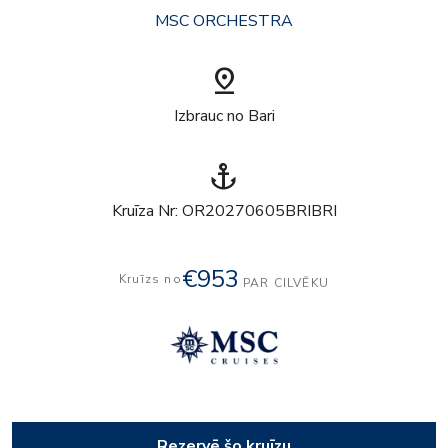
MSC ORCHESTRA
pin_drop
Izbrauc no Bari
anchor
Kruīza Nr: OR20270605BRIBRI
€953
Kruīzs no
PAR CILVĒKU
Rezervē šo kruīzu