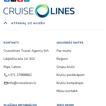
ATPAKAĻ UZ AUGŠU
KONTAKTI
GALVENĀS SAITES
Cruiselines Travel Agency SIA
Par mums
Lāčplēša iela 14-302
Reģioni
Riga, Latvia
Grupu kruīzi
call
+371 27888862
Kruīzu piedāvājumi
email
info@cruiselines.lv
Kruīzu kompānijas
Mūsu kontakti
PLAŠĀKA INFORMĀCIJA
SEKO MUMS