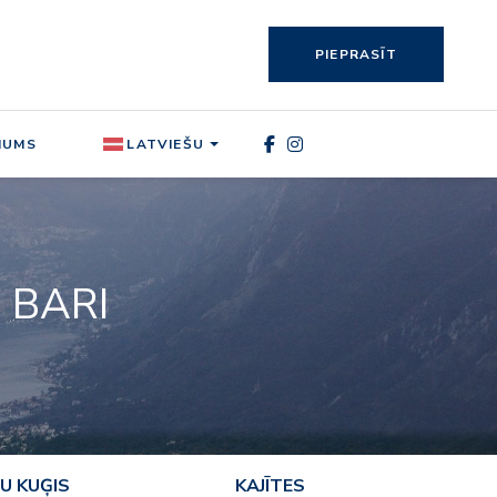
PIEPRASĪT
MUMS
LATVIEŠU
 BARI
U KUĢIS
KAJĪTES