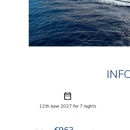
INF
date_range
12th June 2027 for 7 nights