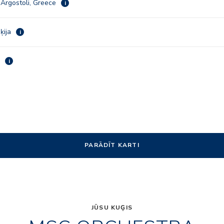
-Argostoli, Greece
i
eķija
i
a
i
PARĀDĪT KARTI
JŪSU KUĢIS