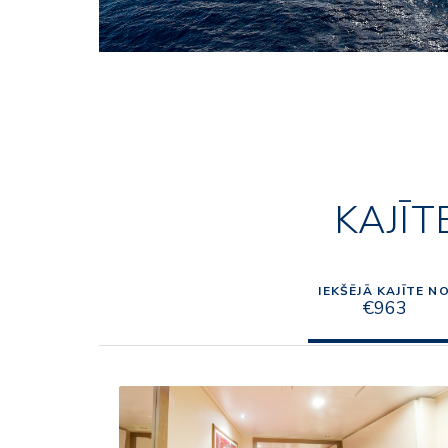
KAJĪT
IEKŠĒJĀ KAJĪTE N
€963