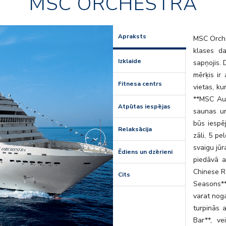
MSC ORCHESTRA
or_entert
Apraksts
MSC Orche
klases da
Izklaide
sapņojis. 
mērķis ir
Fitnesa centrs
vietas, ku
**MSC Aur
Atpūtas iespējas
saunas un
būs iespē
Relaksācija
zāli, 5 pe
svaigu jūr
Ēdiens un dzērieni
piedāvā a
Chinese R
Cits
Seasons**
varat nog
turpinās 
Bar**, v