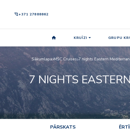
phone_in_talk
+371 27888862
KRUĪZI
GRUPU KRU
Sākumlapa
MSC Cruises
7 nights Eastern Mediterra
7 NIGHTS EASTER
PĀRSKATS
ĒRT