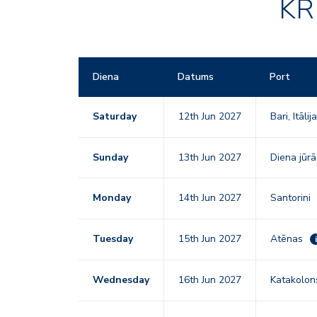
KR
Diena
Datums
Port
Saturday
12th Jun 2027
Bari, Itālij
Sunday
13th Jun 2027
Diena jūrā
Monday
14th Jun 2027
Santorini
Tuesday
15th Jun 2027
Atēnas
i
Wednesday
16th Jun 2027
Katakolons