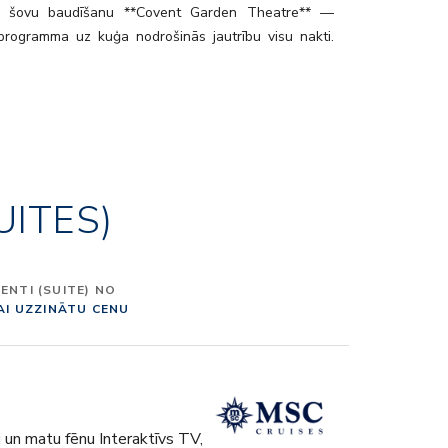
gu šovu baudīšanu **Covent Garden Theatre** —
 programma uz kuģa nodrošinās jautrību visu nakti.
 izklaidēties **Jungle Adventure** rotaļu istabā,
pusaudžiem ir savs **Teen’s Club**. Neatkarīgi no
uz **MSC Orchestra** jūs gaida neaizmirstamas
.
UITES)
NTI (SUITE) NO
LAI UZZINĀTU CENU
 un matu fēnu Interaktīvs TV,