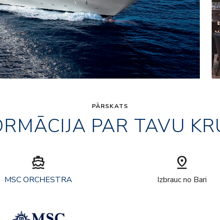
PĀRSKATS
ORMĀCIJA PAR TAVU KR
directions_boat
pin_drop
MSC ORCHESTRA
Izbrauc no Bari