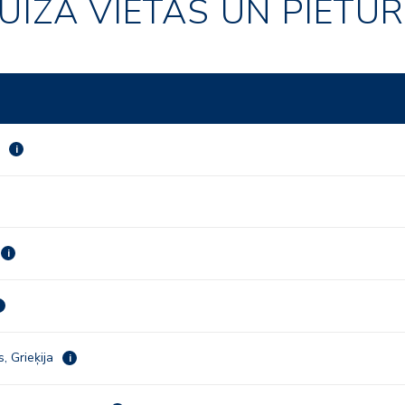
UĪZA VIETAS UN PIETU
a
i
i
, Grieķija
i