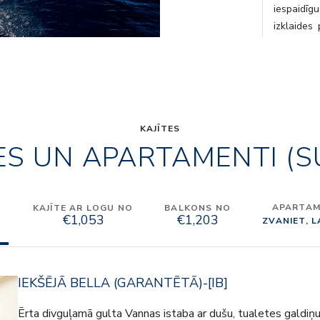
iespaidī
izklaides
Bērni var
savukārt 
vecuma, 
brīvdienas
KAJĪTES
ES UN APARTAMENTI (S
APARTAME
O
KAJĪTE AR LOGU NO
BALKONS NO
€1,053
€1,203
ZVANIET, 
IEKŠĒJĀ BELLA (GARANTĒTĀ)-[IB]
Ērta divguļamā gulta Vannas istaba ar dušu, tualetes galdiņu