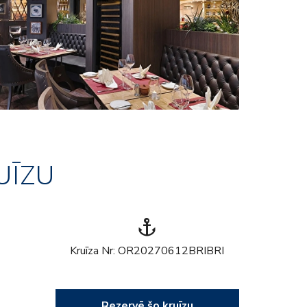
UĪZU
anchor
Kruīza Nr: OR20270612BRIBRI
Rezervē šo kruīzu