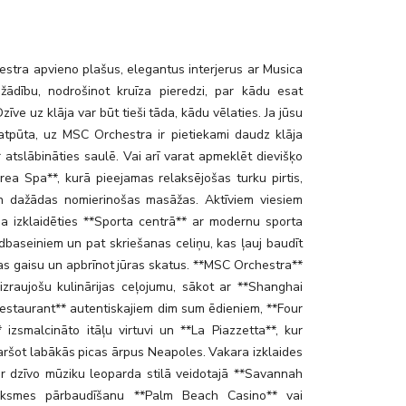
ainment_palm_beach_casino_03
stra apvieno plašus, elegantus interjerus ar Musica
žādību, nodrošinot kruīza pieredzi, par kādu esat
Dzīve uz klāja var būt tieši tāda, kādu vēlaties. Ja jūsu
 atpūta, uz MSC Orchestra ir pietiekami daudz klāja
r atslābināties saulē. Vai arī varat apmeklēt dievišķo
ea Spa**, kurā pieejamas relaksējošas turku pirtis,
 dažādas nomierinošas masāžas. Aktīviem viesiem
ja izklaidēties **Sporta centrā** ar modernu sporta
ldbaseiniem un pat skriešanas celiņu, kas ļauj baudīt
as gaisu un apbrīnot jūras skatus. **MSC Orchestra**
izraujošu kulinārijas ceļojumu, sākot ar **Shanghai
estaurant** autentiskajiem dim sum ēdieniem, **Four
 izsmalcināto itāļu virtuvi un **La Piazzetta**, kur
aršot labākās picas ārpus Neapoles. Vakara izklaides
ar dzīvo mūziku leoparda stilā veidotajā **Savannah
eiksmes pārbaudīšanu **Palm Beach Casino** vai