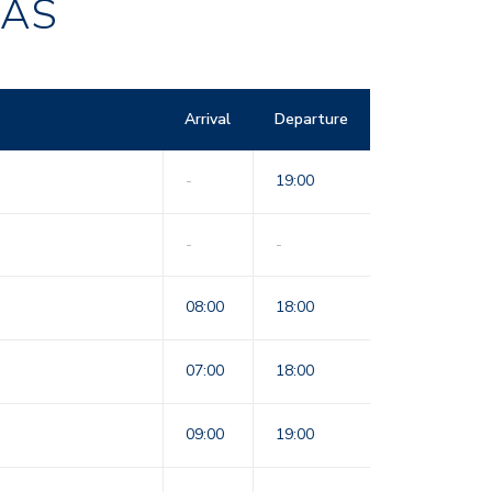
RAS
Arrival
Departure
-
19:00
-
-
08:00
18:00
07:00
18:00
09:00
19:00