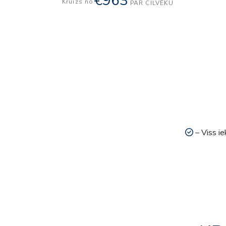
€963
Kruīzs no
PAR CILVĒKU
– Viss ie