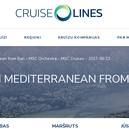
ĪZI
REĢIONI
KRUĪZU KOMPĀNIJAS
PAR 
nean from Bari – MSC Orchestra – MSC Cruises – 2027-06-12
N MEDITERRANEAN FROM
ĪBAS
MARŠRUTS
JŪS