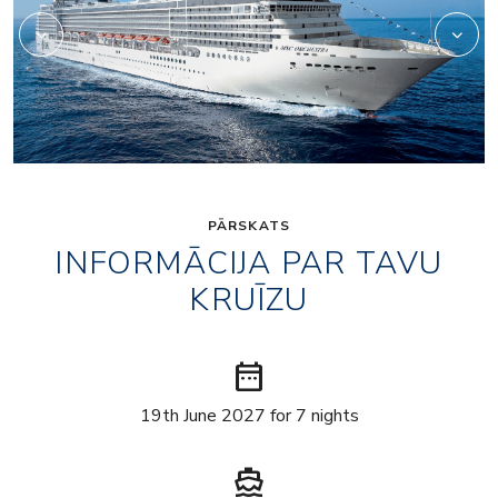
PĀRSKATS
INFORMĀCIJA PAR TAVU
KRUĪZU
date_range
19th June 2027 for 7 nights
directions_boat