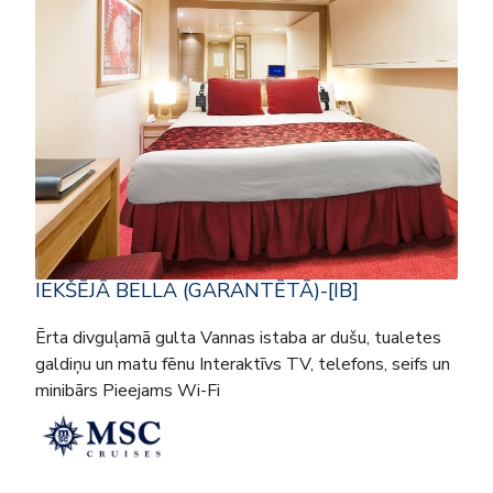
IEKŠĒJĀ BELLA (GARANTĒTĀ)-[IB]
Ērta divguļamā gulta Vannas istaba ar dušu, tualetes
galdiņu un matu fēnu Interaktīvs TV, telefons, seifs un
minibārs Pieejams Wi-Fi