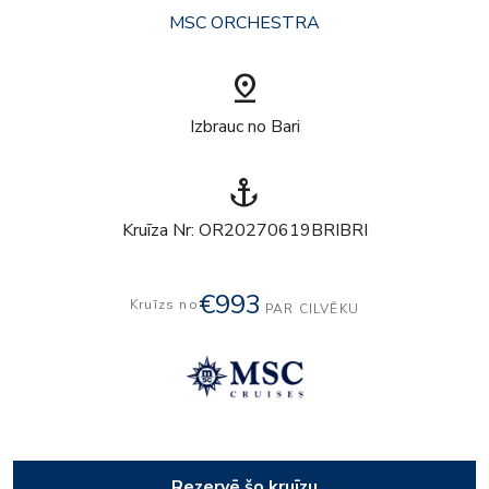
MSC ORCHESTRA
pin_drop
Izbrauc no Bari
anchor
Kruīza Nr: OR20270619BRIBRI
€993
Kruīzs no
PAR CILVĒKU
Rezervē šo kruīzu