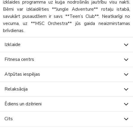
izklaides programma uz kuģa nodrošinās jautrību visu nakti.
Bērni var izklaidēties **Jungle Adventure** rotaļu istabā,
savukārt pusaudžiem ir savs **Teen’s Club**. Neatkarīgi no
vecuma, uz **MSC Orchestra** jūs gaida neaizmirstamas
brīvdienas.
Izklaide
Fitnesa centrs
Atpūtas iespējas
Relaksācija
Ēdiens un dzērieni
Cits