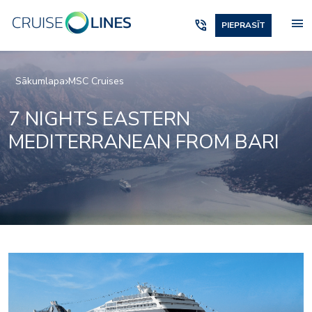
menu
phone_in_talk
PIEPRASĪT
Sākumlapa
MSC Cruises
7 NIGHTS EASTERN
MEDITERRANEAN FROM BARI
or_entertainment_pal