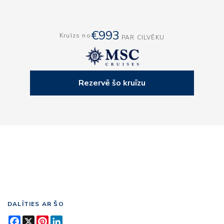
€993
Kruīzs no
PAR CILVĒKU
Rezervē šo kruīzu
DALĪTIES AR ŠO
Facebook
X
Pinterest
LinkedIn