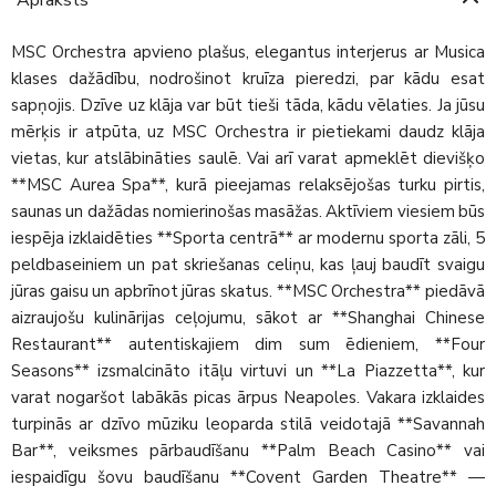
MSC Orchestra apvieno plašus, elegantus interjerus ar Musica
klases dažādību, nodrošinot kruīza pieredzi, par kādu esat
sapņojis. Dzīve uz klāja var būt tieši tāda, kādu vēlaties. Ja jūsu
mērķis ir atpūta, uz MSC Orchestra ir pietiekami daudz klāja
vietas, kur atslābināties saulē. Vai arī varat apmeklēt dievišķo
**MSC Aurea Spa**, kurā pieejamas relaksējošas turku pirtis,
saunas un dažādas nomierinošas masāžas. Aktīviem viesiem būs
iespēja izklaidēties **Sporta centrā** ar modernu sporta zāli, 5
peldbaseiniem un pat skriešanas celiņu, kas ļauj baudīt svaigu
jūras gaisu un apbrīnot jūras skatus. **MSC Orchestra** piedāvā
aizraujošu kulinārijas ceļojumu, sākot ar **Shanghai Chinese
Restaurant** autentiskajiem dim sum ēdieniem, **Four
Seasons** izsmalcināto itāļu virtuvi un **La Piazzetta**, kur
varat nogaršot labākās picas ārpus Neapoles. Vakara izklaides
turpinās ar dzīvo mūziku leoparda stilā veidotajā **Savannah
Bar**, veiksmes pārbaudīšanu **Palm Beach Casino** vai
iespaidīgu šovu baudīšanu **Covent Garden Theatre** —