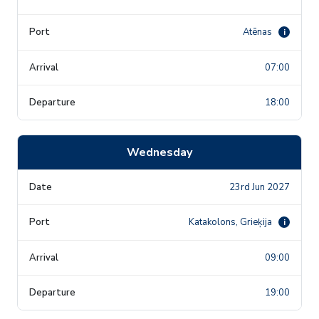
Atēnas
i
07:00
18:00
Wednesday
23rd Jun 2027
Katakolons, Grieķija
i
09:00
19:00