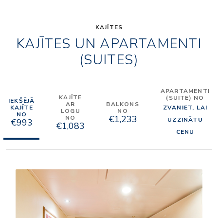
KAJĪTES
KAJĪTES UN APARTAMENTI
(SUITES)
APARTAMENTI
KAJĪTE
(SUITE) NO
IEKŠĒJĀ
AR
BALKONS
KAJĪTE
ZVANIET, LAI
LOGU
NO
NO
€1,233
NO
UZZINĀTU
€993
€1,083
CENU