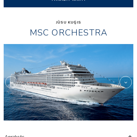
JŪSU KUĢIS
MSC ORCHESTRA
or_entertainment_pal
Apraksts