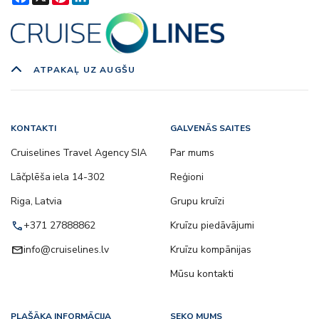
ATPAKAĻ UZ AUGŠU
KONTAKTI
GALVENĀS SAITES
Cruiselines Travel Agency SIA
Par mums
Lāčplēša iela 14-302
Reģioni
Riga, Latvia
Grupu kruīzi
call
+371 27888862
Kruīzu piedāvājumi
email
info@cruiselines.lv
Kruīzu kompānijas
Mūsu kontakti
PLAŠĀKA INFORMĀCIJA
SEKO MUMS