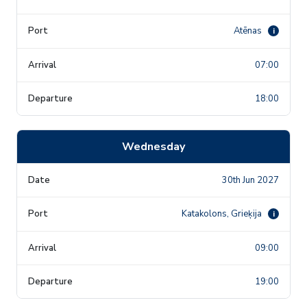
Atēnas
i
07:00
18:00
Wednesday
30th Jun 2027
Katakolons, Grieķija
i
09:00
19:00