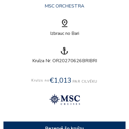
MSC ORCHESTRA
pin_drop
Izbrauc no Bari
anchor
Kruīza Nr: OR20270626BRIBRI
€1,013
Kruīzs no
PAR CILVĒKU
Rezervē šo kruīzu