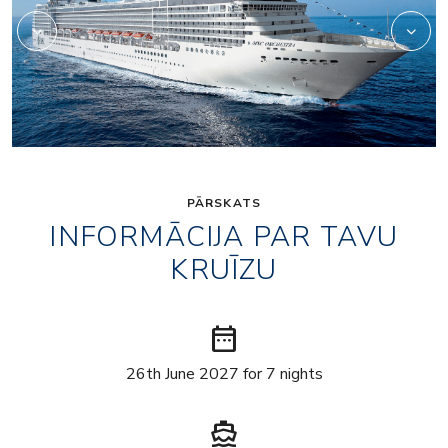
PĀRSKATS
INFORMĀCIJA PAR TAVU
KRUĪZU
date_range
26th June 2027 for 7 nights
directions_boat