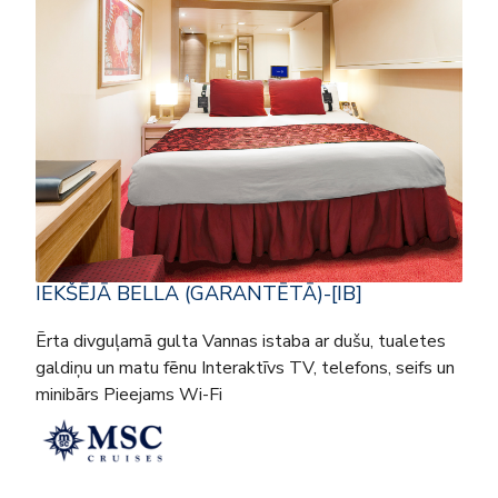
IEKŠĒJĀ BELLA (GARANTĒTĀ)-[IB]
Ērta divguļamā gulta Vannas istaba ar dušu, tualetes
galdiņu un matu fēnu Interaktīvs TV, telefons, seifs un
minibārs Pieejams Wi-Fi