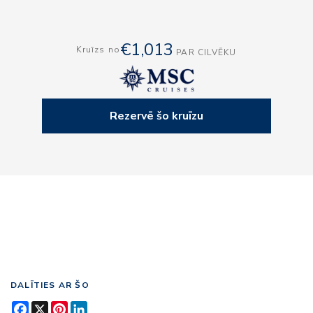
€1,013
Kruīzs no
PAR CILVĒKU
Rezervē šo kruīzu
DALĪTIES AR ŠO
Facebook
X
Pinterest
LinkedIn