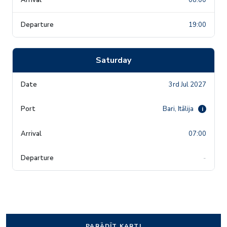
19:00
Saturday
3rd Jul 2027
Bari, Itālija
i
07:00
-
PARĀDĪT KARTI