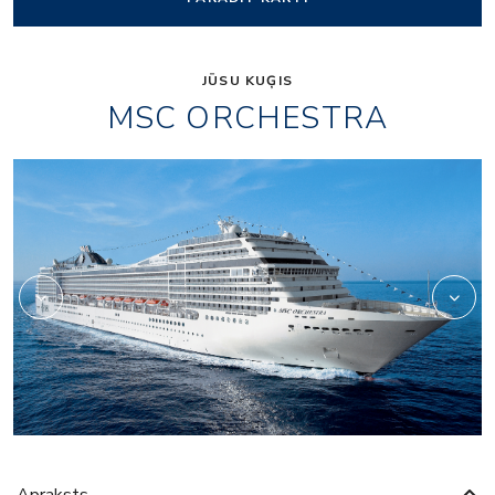
JŪSU KUĢIS
MSC ORCHESTRA
or_entertainment_pal
Apraksts