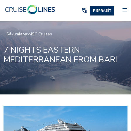
menu
phone_in_talk
PIEPRASĪT
Sākumlapa
MSC Cruises
7 NIGHTS EASTERN
MEDITERRANEAN FROM BARI
or_entertainment_pal