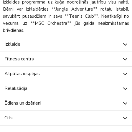
izklaides programma uz kuģa nodrošinās jautrību visu nakti.
Bērni var izklaidēties **Jungle Adventure** rotaļu istabā,
savukārt pusaudžiem ir savs **Teen’s Club**. Neatkarīgi no
vecuma, uz **MSC Orchestra** jūs gaida neaizmirstamas
brīvdienas.
Izklaide
Fitnesa centrs
Atpūtas iespējas
Relaksācija
Ēdiens un dzērieni
Cits