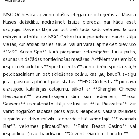
MSC Orchestra apvieno plašus, elegantus interjerus ar Musica
klases dažādību, nodrošinot kruīza pieredzi, par kādu esat
sapņojis. Dzīve uz klāja var būt tieši tāda, kādu vēlaties. Ja jūsu
mērķis ir atpūta, uz MSC Orchestra ir pietiekami daudz klāja
vietas, kur atslābināties saulē. Vai arī varat apmeklēt dievišķo
**MSC Aurea Spa**, kurā pieejamas relaksējošas turku pirtis,
saunas un dažādas nomierinošas masāžas. Aktīviem viesiem būs
iespēja izklaidēties **Sporta centrā** ar modernu sporta zāli, 5
peldbaseiniem un pat skriešanas celiņu, kas ļauj baudīt svaigu
jūras gaisu un apbrīnot jūras skatus. **MSC Orchestra** piedāvā
aizraujošu kulinārijas ceļojumu, sākot ar **Shanghai Chinese
Restaurant** autentiskajiem dim sum ēdieniem, **Four
Seasons** izsmalcināto itāļu virtuvi un **La Piazzetta**, kur
varat nogaršot labākās picas ārpus Neapoles. Vakara izklaides
turpinās ar dzīvo mūziku leoparda stilā veidotajā **Savannah
Bar**, veiksmes pārbaudīšanu **Palm Beach Casino** vai
iespaidīgu šovu baudīšanu **Covent Garden Theatre** —