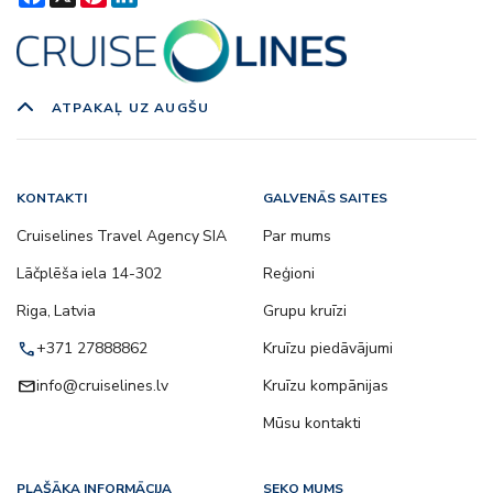
ATPAKAĻ UZ AUGŠU
KONTAKTI
GALVENĀS SAITES
Cruiselines Travel Agency SIA
Par mums
Lāčplēša iela 14-302
Reģioni
Riga, Latvia
Grupu kruīzi
call
+371 27888862
Kruīzu piedāvājumi
email
info@cruiselines.lv
Kruīzu kompānijas
Mūsu kontakti
PLAŠĀKA INFORMĀCIJA
SEKO MUMS