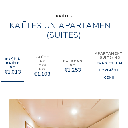
KAJĪTES
KAJĪTES UN APARTAMENTI
(SUITES)
APARTAMENTI
KAJĪTE
(SUITE) NO
IEKŠĒJĀ
AR
BALKONS
KAJĪTE
ZVANIET, LAI
LOGU
NO
NO
€1,253
NO
UZZINĀTU
€1,013
€1,103
CENU