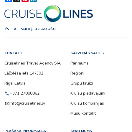
ATPAKAĻ UZ AUGŠU
KONTAKTI
GALVENĀS SAITES
Cruiselines Travel Agency SIA
Par mums
Lāčplēša iela 14-302
Reģioni
Riga, Latvia
Grupu kruīzi
call
+371 27888862
Kruīzu piedāvājumi
email
info@cruiselines.lv
Kruīzu kompānijas
Mūsu kontakti
PLAŠĀKA INFORMĀCIJA
SEKO MUMS