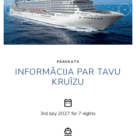
PĀRSKATS
INFORMĀCIJA PAR TAVU
KRUĪZU
date_range
3rd July 2027 for 7 nights
directions_boat