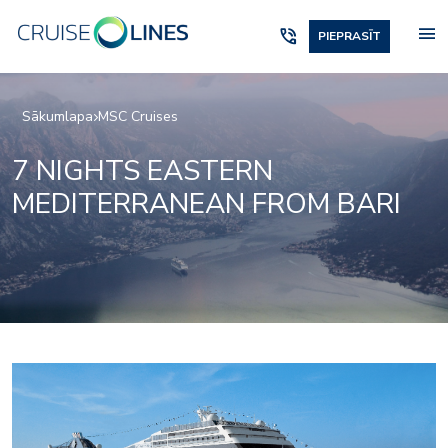
menu
phone_in_talk
PIEPRASĪT
Sākumlapa
MSC Cruises
7 NIGHTS EASTERN
MEDITERRANEAN FROM BARI
or_entertainment_pal