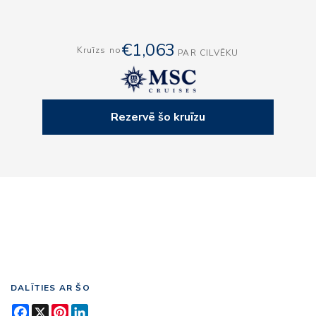
€1,063
Kruīzs no
PAR CILVĒKU
Rezervē šo kruīzu
DALĪTIES AR ŠO
Facebook
X
Pinterest
LinkedIn