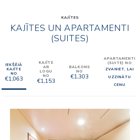
KAJĪTES
KAJĪTES UN APARTAMENTI
(SUITES)
APARTAMENTI
KAJĪTE
(SUITE) NO
IEKŠĒJĀ
AR
BALKONS
KAJĪTE
ZVANIET, LAI
LOGU
NO
NO
€1,303
NO
UZZINĀTU
€1,063
€1,153
CENU