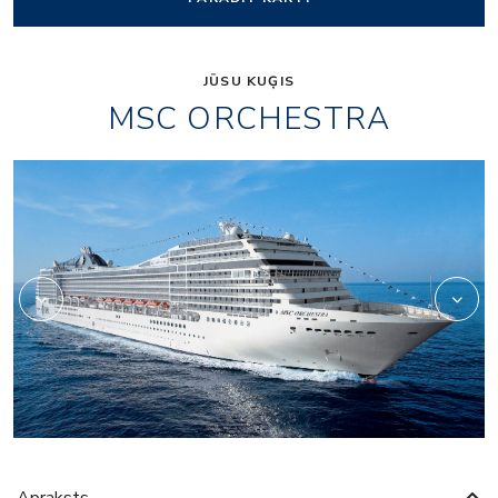
JŪSU KUĢIS
MSC ORCHESTRA
or_entertainment_pal
Apraksts