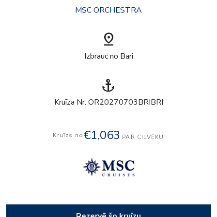
MSC ORCHESTRA
pin_drop
Izbrauc no Bari
anchor
Kruīza Nr: OR20270703BRIBRI
€1,063
Kruīzs no
PAR CILVĒKU
Rezervē šo kruīzu