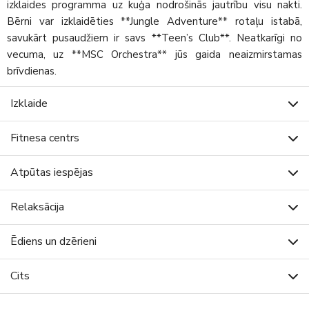
izklaides programma uz kuģa nodrošinās jautrību visu nakti.
Bērni var izklaidēties **Jungle Adventure** rotaļu istabā,
savukārt pusaudžiem ir savs **Teen’s Club**. Neatkarīgi no
vecuma, uz **MSC Orchestra** jūs gaida neaizmirstamas
brīvdienas.
Izklaide
Fitnesa centrs
Atpūtas iespējas
Relaksācija
Ēdiens un dzērieni
Cits