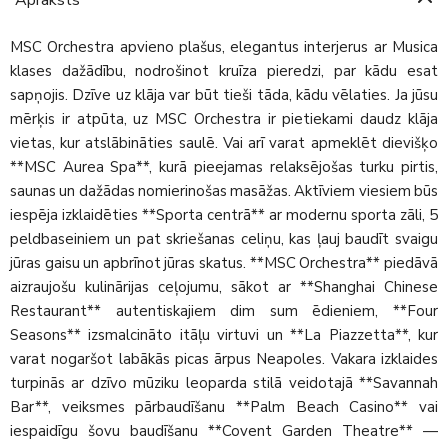
MSC Orchestra apvieno plašus, elegantus interjerus ar Musica
klases dažādību, nodrošinot kruīza pieredzi, par kādu esat
sapņojis. Dzīve uz klāja var būt tieši tāda, kādu vēlaties. Ja jūsu
mērķis ir atpūta, uz MSC Orchestra ir pietiekami daudz klāja
vietas, kur atslābināties saulē. Vai arī varat apmeklēt dievišķo
**MSC Aurea Spa**, kurā pieejamas relaksējošas turku pirtis,
saunas un dažādas nomierinošas masāžas. Aktīviem viesiem būs
iespēja izklaidēties **Sporta centrā** ar modernu sporta zāli, 5
peldbaseiniem un pat skriešanas celiņu, kas ļauj baudīt svaigu
jūras gaisu un apbrīnot jūras skatus. **MSC Orchestra** piedāvā
aizraujošu kulinārijas ceļojumu, sākot ar **Shanghai Chinese
Restaurant** autentiskajiem dim sum ēdieniem, **Four
Seasons** izsmalcināto itāļu virtuvi un **La Piazzetta**, kur
varat nogaršot labākās picas ārpus Neapoles. Vakara izklaides
turpinās ar dzīvo mūziku leoparda stilā veidotajā **Savannah
Bar**, veiksmes pārbaudīšanu **Palm Beach Casino** vai
iespaidīgu šovu baudīšanu **Covent Garden Theatre** —