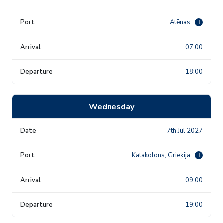
Atēnas
i
07:00
18:00
Wednesday
7th Jul 2027
Katakolons, Grieķija
i
09:00
19:00