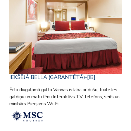
IEKŠĒJĀ BELLA (GARANTĒTĀ)-[IB]
Ērta divguļamā gulta Vannas istaba ar dušu, tualetes
galdiņu un matu fēnu Interaktīvs TV, telefons, seifs un
minibārs Pieejams Wi-Fi