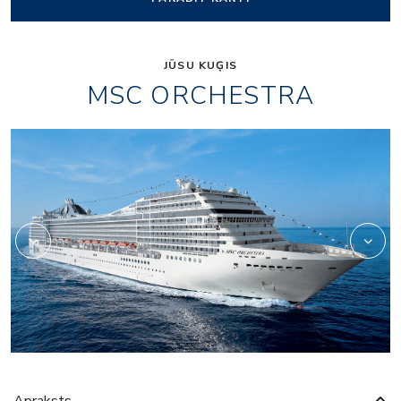
JŪSU KUĢIS
MSC ORCHESTRA
or_entertainment_pal
Apraksts