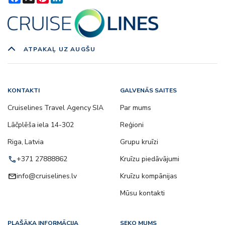
ATPAKAĻ UZ AUGŠU
KONTAKTI
GALVENĀS SAITES
Cruiselines Travel Agency SIA
Par mums
Lāčplēša iela 14-302
Reģioni
Riga, Latvia
Grupu kruīzi
call
+371 27888862
Kruīzu piedāvājumi
email
info@cruiselines.lv
Kruīzu kompānijas
Mūsu kontakti
PLAŠĀKA INFORMĀCIJA
SEKO MUMS