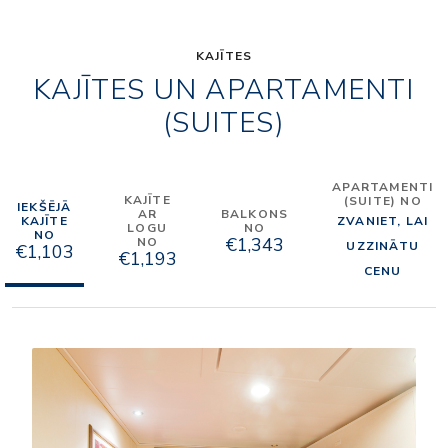
KAJĪTES
KAJĪTES UN APARTAMENTI
(SUITES)
APARTAMENTI
KAJĪTE
(SUITE) NO
IEKŠĒJĀ
AR
BALKONS
KAJĪTE
ZVANIET, LAI
LOGU
NO
NO
€1,343
NO
UZZINĀTU
€1,103
€1,193
CENU