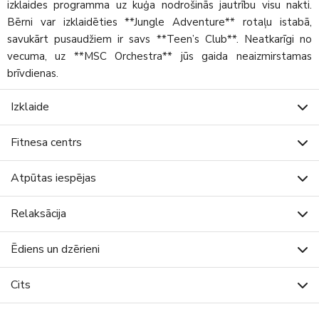
izklaides programma uz kuģa nodrošinās jautrību visu nakti.
Bērni var izklaidēties **Jungle Adventure** rotaļu istabā,
savukārt pusaudžiem ir savs **Teen’s Club**. Neatkarīgi no
vecuma, uz **MSC Orchestra** jūs gaida neaizmirstamas
brīvdienas.
Izklaide
Fitnesa centrs
Atpūtas iespējas
Relaksācija
Ēdiens un dzērieni
Cits