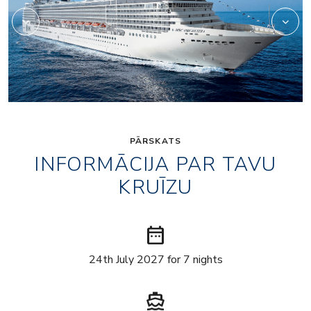
PĀRSKATS
INFORMĀCIJA PAR TAVU
KRUĪZU
date_range
24th July 2027 for 7 nights
directions_boat