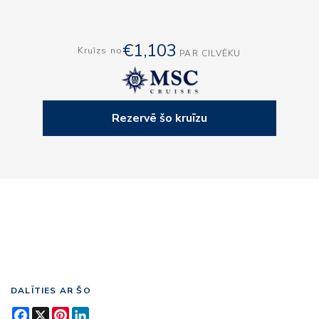
€1,103
Kruīzs no
PAR CILVĒKU
Rezervē šo kruīzu
DALĪTIES AR ŠO
Facebook
X
Pinterest
LinkedIn