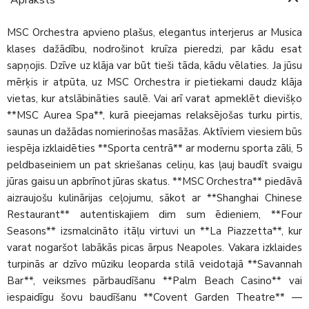
MSC Orchestra apvieno plašus, elegantus interjerus ar Musica
klases dažādību, nodrošinot kruīza pieredzi, par kādu esat
sapņojis. Dzīve uz klāja var būt tieši tāda, kādu vēlaties. Ja jūsu
mērķis ir atpūta, uz MSC Orchestra ir pietiekami daudz klāja
vietas, kur atslābināties saulē. Vai arī varat apmeklēt dievišķo
**MSC Aurea Spa**, kurā pieejamas relaksējošas turku pirtis,
saunas un dažādas nomierinošas masāžas. Aktīviem viesiem būs
iespēja izklaidēties **Sporta centrā** ar modernu sporta zāli, 5
peldbaseiniem un pat skriešanas celiņu, kas ļauj baudīt svaigu
jūras gaisu un apbrīnot jūras skatus. **MSC Orchestra** piedāvā
aizraujošu kulinārijas ceļojumu, sākot ar **Shanghai Chinese
Restaurant** autentiskajiem dim sum ēdieniem, **Four
Seasons** izsmalcināto itāļu virtuvi un **La Piazzetta**, kur
varat nogaršot labākās picas ārpus Neapoles. Vakara izklaides
turpinās ar dzīvo mūziku leoparda stilā veidotajā **Savannah
Bar**, veiksmes pārbaudīšanu **Palm Beach Casino** vai
iespaidīgu šovu baudīšanu **Covent Garden Theatre** —