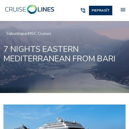
menu
phone_in_talk
PIEPRASĪT
Sākumlapa
MSC Cruises
7 NIGHTS EASTERN
MEDITERRANEAN FROM BARI
or_entertainment_pal