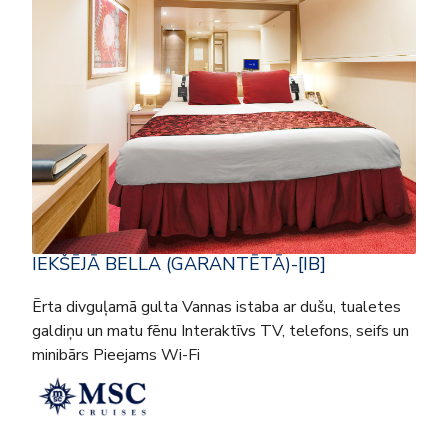
IEKŠĒJĀ BELLA (GARANTĒTĀ)-[IB]
Ērta divguļamā gulta Vannas istaba ar dušu, tualetes
galdiņu un matu fēnu Interaktīvs TV, telefons, seifs un
minibārs Pieejams Wi-Fi