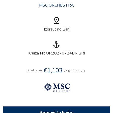
MSC ORCHESTRA
pin_drop
Izbrauc no Bari
anchor
Kruīza Nr: OR20270724BRIBRI
€1,103
Kruīzs no
PAR CILVĒKU
Rezervē šo kruīzu