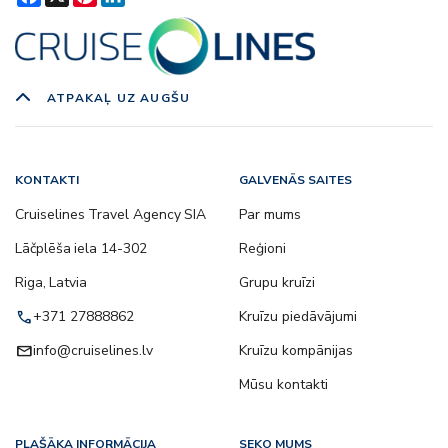
ATPAKAĻ UZ AUGŠU
KONTAKTI
GALVENĀS SAITES
Cruiselines Travel Agency SIA
Par mums
Lāčplēša iela 14-302
Reģioni
Riga, Latvia
Grupu kruīzi
call
+371 27888862
Kruīzu piedāvājumi
email
info@cruiselines.lv
Kruīzu kompānijas
Mūsu kontakti
PLAŠĀKA INFORMĀCIJA
SEKO MUMS