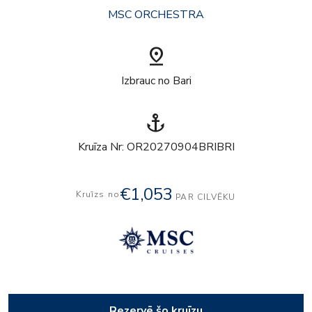
MSC ORCHESTRA
pin_drop
Izbrauc no Bari
anchor
Kruīza Nr: OR20270904BRIBRI
€1,053
Kruīzs no
PAR CILVĒKU
Rezervē šo kruīzu