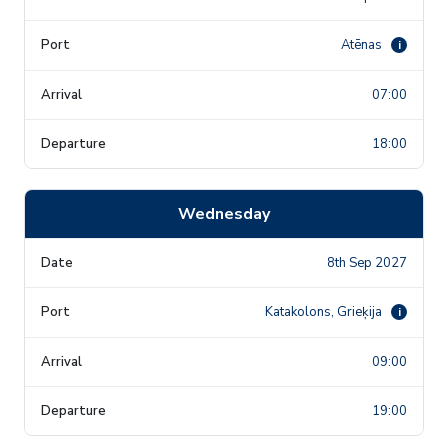
Atēnas
i
07:00
18:00
Wednesday
8th Sep 2027
Katakolons, Grieķija
i
09:00
19:00