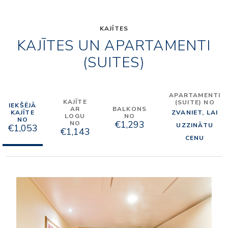
KAJĪTES
KAJĪTES UN APARTAMENTI
(SUITES)
APARTAMENTI
KAJĪTE
(SUITE) NO
IEKŠĒJĀ
AR
BALKONS
KAJĪTE
ZVANIET, LAI
LOGU
NO
NO
€1,293
NO
UZZINĀTU
€1,053
€1,143
CENU