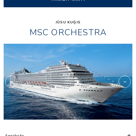
JŪSU KUĢIS
MSC ORCHESTRA
or_entertainment_pal
Apraksts