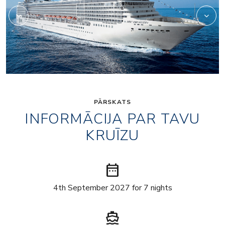
PĀRSKATS
INFORMĀCIJA PAR TAVU
KRUĪZU
date_range
4th September 2027 for 7 nights
directions_boat