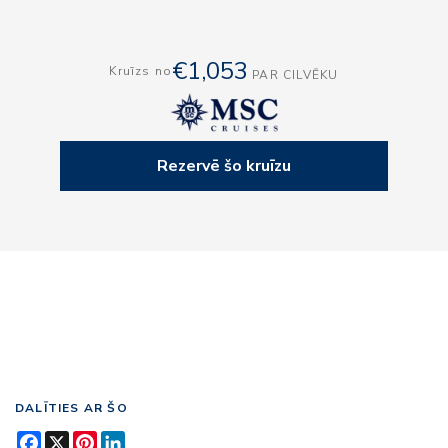
€1,053
Kruīzs no
PAR CILVĒKU
Rezervē šo kruīzu
DALĪTIES AR ŠO
Facebook
X
Pinterest
LinkedIn