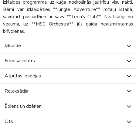
izklaides programma uz kuģa nodrošinās jautrību visu nakti.
Bērni var izklaidēties **Jungle Adventure** rotaļu istabā,
savukārt pusaudžiem ir savs **Teen’s Club**. Neatkarīgi no
vecuma, uz **MSC Orchestra** jūs gaida neaizmirstamas
brīvdienas.
Izklaide
Fitnesa centrs
Atpūtas iespējas
Relaksācija
Ēdiens un dzērieni
Cits