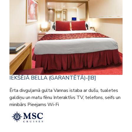
IEKŠĒJĀ BELLA (GARANTĒTĀ)-[IB]
Ērta divguļamā gulta Vannas istaba ar dušu, tualetes
galdiņu un matu fēnu Interaktīvs TV, telefons, seifs un
minibārs Pieejams Wi-Fi