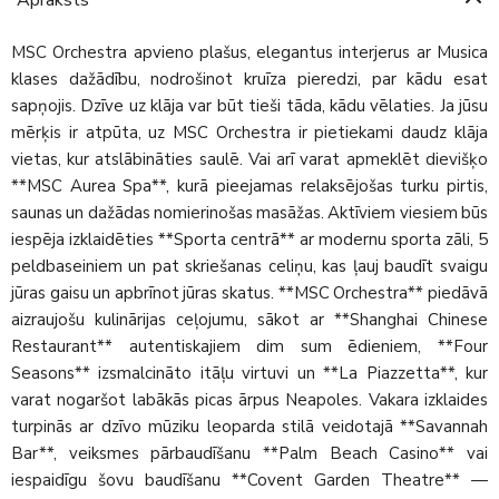
MSC Orchestra apvieno plašus, elegantus interjerus ar Musica
klases dažādību, nodrošinot kruīza pieredzi, par kādu esat
sapņojis. Dzīve uz klāja var būt tieši tāda, kādu vēlaties. Ja jūsu
mērķis ir atpūta, uz MSC Orchestra ir pietiekami daudz klāja
vietas, kur atslābināties saulē. Vai arī varat apmeklēt dievišķo
**MSC Aurea Spa**, kurā pieejamas relaksējošas turku pirtis,
saunas un dažādas nomierinošas masāžas. Aktīviem viesiem būs
iespēja izklaidēties **Sporta centrā** ar modernu sporta zāli, 5
peldbaseiniem un pat skriešanas celiņu, kas ļauj baudīt svaigu
jūras gaisu un apbrīnot jūras skatus. **MSC Orchestra** piedāvā
aizraujošu kulinārijas ceļojumu, sākot ar **Shanghai Chinese
Restaurant** autentiskajiem dim sum ēdieniem, **Four
Seasons** izsmalcināto itāļu virtuvi un **La Piazzetta**, kur
varat nogaršot labākās picas ārpus Neapoles. Vakara izklaides
turpinās ar dzīvo mūziku leoparda stilā veidotajā **Savannah
Bar**, veiksmes pārbaudīšanu **Palm Beach Casino** vai
iespaidīgu šovu baudīšanu **Covent Garden Theatre** —