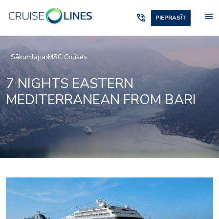
menu
phone_in_talk
PIEPRASĪT
Sākumlapa
MSC Cruises
7 NIGHTS EASTERN
MEDITERRANEAN FROM BARI
or_entertainment_pal