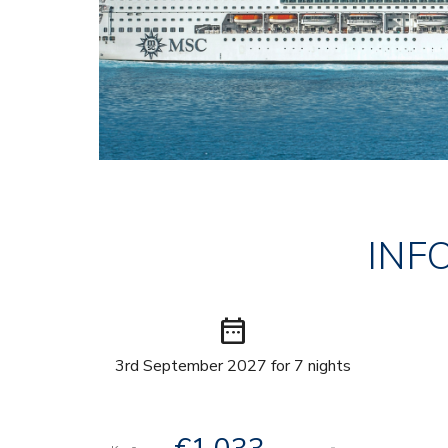
INF
date_range
3rd September 2027 for 7 nights