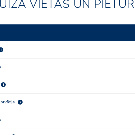
UĪZA VIETAS UN PIETU
i
i
orvātija
i
ā