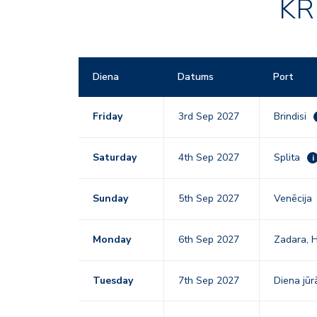
KR
Diena
Datums
Port
Friday
3rd Sep 2027
Brindisi
Saturday
4th Sep 2027
Splita
i
Sunday
5th Sep 2027
Venēcija
Monday
6th Sep 2027
Zadara, H
Tuesday
7th Sep 2027
Diena jūr