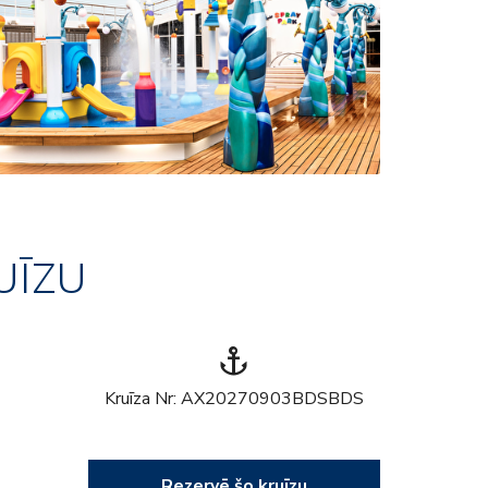
UĪZU
anchor
Kruīza Nr: AX20270903BDSBDS
Rezervē šo kruīzu