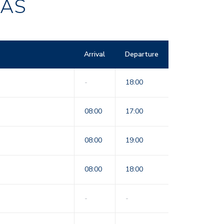
RAS
Arrival
Departure
-
18:00
08:00
17:00
08:00
19:00
08:00
18:00
-
-