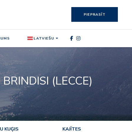
PIEPRASĪT
MUMS
LATVIEŠU
RINDISI (LECCE)
U KUĢIS
KAJĪTES