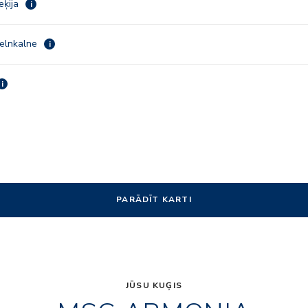
ieķija
i
Melnkalne
i
i
PARĀDĪT KARTI
JŪSU KUĢIS