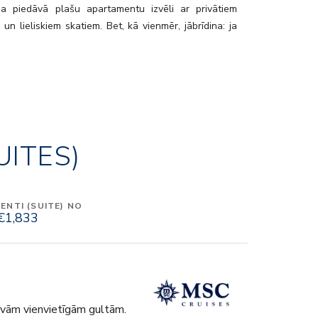
ņa piedāvā plašu apartamentu izvēli ar privātiem
un lieliskiem skatiem. Bet, kā vienmēr, jābrīdina: ja
izbaudīsiet kruīzu ar balkona kajīti uz MSC Armonia,
 to atkārtot vēl un vēl! Britu kruīza viesiem īpaši patīk
n krogs, kur draudzīgais serviss un brīvā atmosfēra
visus padarīs par “vietējiem”. Kad saule noriet un aiz
aliek vēl viena ostas piestātne, ir laiks izpētīt
ārus, atpūtas telpas un, iespējams, izbaudīt īpašu
UITES)
atro La Fenice? Lai ko jūs darītu un kurp dotos uz
a, priecīgs un harmonisks kruīzs ir garantēts!
NTI (SUITE) NO
€1,833
divām vienvietīgām gultām.