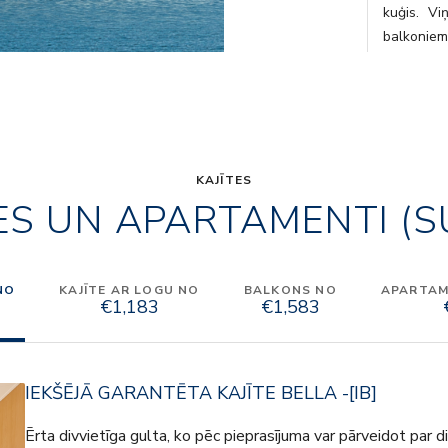
kuģis. Vi
balkoniem 
vienreiz 
vēlēsieties
White Lio
ātri vien 
muguras p
daudzos b
KAJĪTES
ES UN APARTAMENTI (S
vakaru Te
MSC Armoni
NO
KAJĪTE AR LOGU NO
BALKONS NO
APARTAME
€1,183
€1,583
IEKŠĒJĀ GARANTĒTA KAJĪTE BELLA -[IB]
Ērta divvietīga gulta, ko pēc pieprasījuma var pārveidot par 