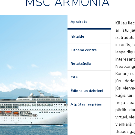
MSC ARMONIA
Fitness
Apraksts
Kā jau lie
ar īstu j
Izklaide
izstrādāts
ir radīts,
Fitnesa centrs
iespaidī
interesan
Relaksācija
Neatkarīg
Kanāriju s
Cits
jūru, dod
jūs vienm
Ēdiens un dzērieni
kuģis, lai
ārējā spa
Atpūtas iespējas
pārāk dau
virtuvi, v
vienkārši 
draudzīga