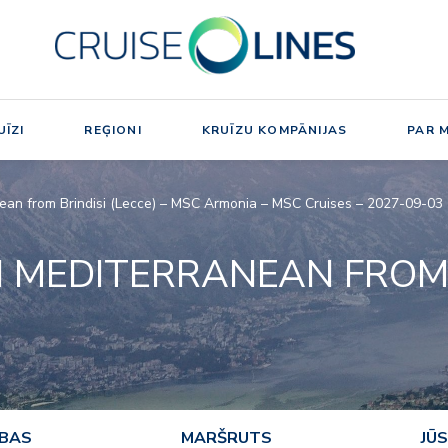
ĪZI
REĢIONI
KRUĪZU KOMPĀNIJAS
PAR 
nean from Brindisi (Lecce) – MSC Armonia – MSC Cruises – 2027-09-03
 MEDITERRANEAN FROM B
ĪBAS
MARŠRUTS
JŪS