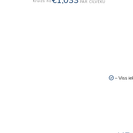
€1,033
Kruīzs no
PAR CILVĒKU
– Viss ie