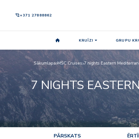
phone_in_talk
+371 27888862
KRUĪZI
GRUPU KRU
Sākumlapa
MSC Cruises
7 nights Eastern Mediterra
7 NIGHTS EASTERN
PĀRSKATS
ĒRT