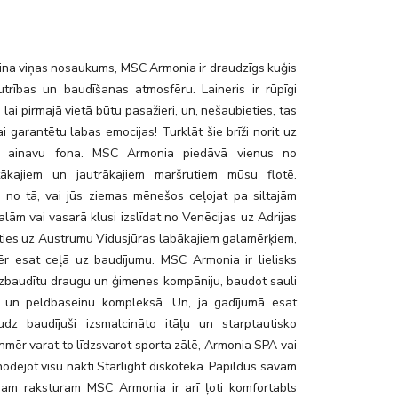
cina viņas nosaukums, MSC Armonia ir draudzīgs kuģis
autrības un baudīšanas atmosfēru. Laineris ir rūpīgi
, lai pirmajā vietā būtu pasažieri, un, nešaubieties, tas
 lai garantētu labas emocijas! Turklāt šie brīži norit uz
gu ainavu fona. MSC Armonia piedāvā vienus no
tākajiem un jautrākajiem maršrutiem mūsu flotē.
i no tā, vai jūs ziemas mēnešos ceļojat pa siltajām
alām vai vasarā klusi izslīdat no Venēcijas uz Adrijas
oties uz Austrumu Vidusjūras labākajiem galamērķiem,
ēr esat ceļā uz baudījumu. MSC Armonia ir lielisks
 izbaudītu draugu un ģimenes kompāniju, baudot sauli
 un peldbaseinu kompleksā. Un, ja gadījumā esat
dz baudījuši izsmalcināto itāļu un starptautisko
ienmēr varat to līdzsvarot sporta zālē, Armonia SPA vai
nodejot visu nakti Starlight diskotēkā. Papildus savam
jam raksturam MSC Armonia ir arī ļoti komfortabls