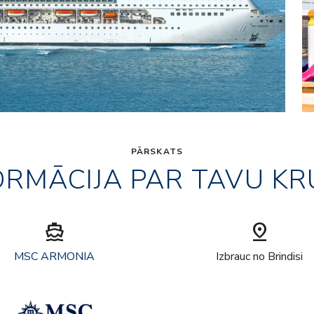
PĀRSKATS
ORMĀCIJA PAR TAVU KR
directions_boat
pin_drop
MSC ARMONIA
Izbrauc no Brindisi