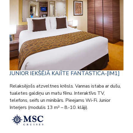
JUNIOR IEKŠĒJĀ KAJĪTE FANTASTICA-[IM1]
Relaksējošs atzveltnes krēsls. Vannas istaba ar dušu,
tualetes galdiņu un matu fēnu. Interaktīvs TV,
telefons, seifs un minibārs. Pieejams Wi-Fi. Junior
Interjers (modulis 13 m² – 8.-10. klāji).