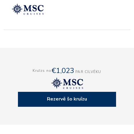
€1,023
Kruīzs no
PAR CILVĒKU
Rezervē šo kruīzu