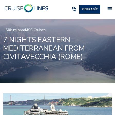
menu
phone_in_talk
PIEPRASĪT
Sākumlapa
MSC Cruises
7 NIGHTS EASTERN
MEDITERRANEAN FROM
CIVITAVECCHIA (ROME)
casino