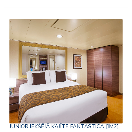
JUNIOR IEKŠĒJĀ KAJĪTE FANTASTICA-[IM2]