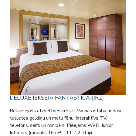
DELUXE IEKŠĒJĀ FANTASTICA-[IR2]
Relaksējošs atzveltnes krēsls. Vannas istaba ar dušu,
tualetes galdiņu un matu fēnu. Interaktīvs TV,
telefons, seifs un minibārs. Pieejams Wi-Fi. Junior
Interjers (modulis 16 m² – 11.-12. klāji).