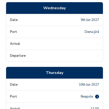
Wednesday
9th Jun 2027
Diena jūrā
-
-
Thursday
10th Jun 2027
Neapole
i
11:00