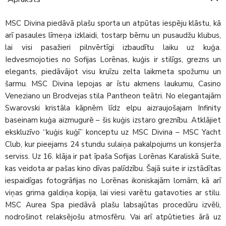
MSC Divina piedāvā plašu sporta un atpūtas iespēju klāstu, kā
arī pasaules līmeņa izklaidi, tostarp bērnu un pusaudžu klubus,
lai visi pasažieri pilnvērtīgi izbaudītu laiku uz kuģa.
Iedvesmojoties no Sofijas Lorēnas, kuģis ir stilīgs, grezns un
elegants, piedāvājot visu kruīzu zelta laikmeta spožumu un
šarmu. MSC Divina lepojas ar īstu akmens laukumu, Casino
Veneziano un Brodvejas stila Pantheon teātri. No elegantajām
Swarovski kristāla kāpnēm līdz elpu aizraujošajam Infinity
baseinam kuģa aizmugurē – šis kuģis izstaro greznību. Atklājiet
ekskluzīvo “kuģis kuģī” konceptu uz MSC Divina – MSC Yacht
Club, kur pieejams 24 stundu sulaiņa pakalpojums un konsjerža
serviss. Uz 16. klāja ir pat īpaša Sofijas Lorēnas Karaliskā Suite,
kas veidota ar pašas kino dīvas palīdzību. Šajā suite ir izstādītas
iespaidīgas fotogrāfijas no Lorēnas ikoniskajām lomām, kā arī
viņas grima galdiņa kopija, lai viesi varētu gatavoties ar stilu.
MSC Aurea Spa piedāvā plašu labsajūtas procedūru izvēli,
nodrošinot relaksējošu atmosfēru. Vai arī atpūtieties ārā uz