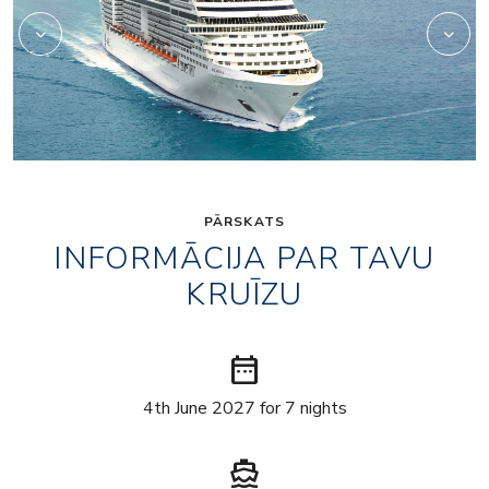
PĀRSKATS
INFORMĀCIJA PAR TAVU
KRUĪZU
date_range
4th June 2027 for 7 nights
directions_boat