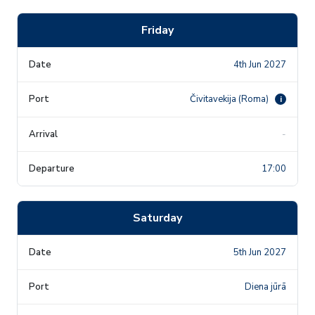
Friday
4th Jun 2027
Čivitavekija (Roma)
i
-
17:00
Saturday
5th Jun 2027
Diena jūrā