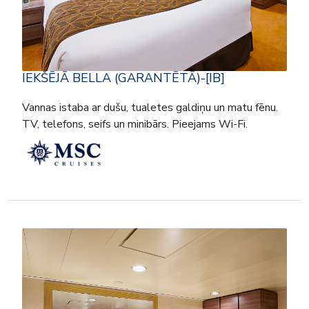
IEKŠĒJĀ BELLA (GARANTĒTĀ)-[IB]
Vannas istaba ar dušu, tualetes galdiņu un matu fēnu.
TV, telefons, seifs un minibārs. Pieejams Wi-Fi.