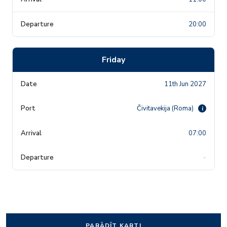
20:00
Friday
11th Jun 2027
Čivitavekija (Roma)
i
07:00
-
PARĀDĪT KARTI