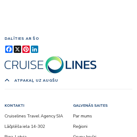
DALĪTIES AR ŠO
Facebook
X
Pinterest
LinkedIn
ATPAKAĻ UZ AUGŠU
KONTAKTI
GALVENĀS SAITES
Cruiselines Travel Agency SIA
Par mums
Lāčplēša iela 14-302
Reģioni
Riga, Latvia
Grupu kruīzi