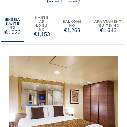
KAJĪTE
IEKŠĒJĀ
AR
BALKONS
APARTAMENTI
KAJĪTE
LOGU
NO
(SUITE) NO
NO
€1,263
€1,643
NO
€1,023
€1,153