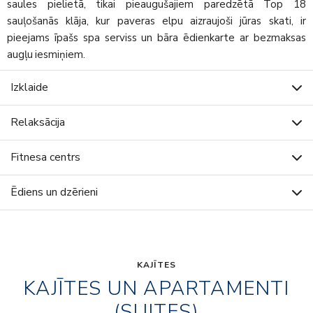
saules pielietā, tikai pieaugušajiem paredzētā Top 18
sauļošanās klāja, kur paveras elpu aizraujoši jūras skati, ir
pieejams īpašs spa serviss un bāra ēdienkarte ar bezmaksas
augļu iesmiņiem.
Izklaide
Relaksācija
Fitnesa centrs
Ēdiens un dzērieni
KAJĪTES
KAJĪTES UN APARTAMENTI
(SUITES)