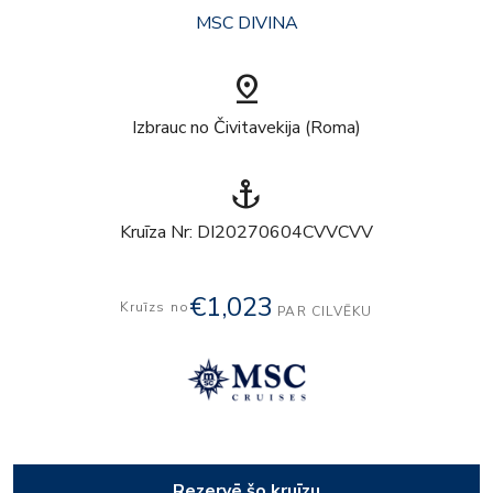
MSC DIVINA
pin_drop
Izbrauc no Čivitavekija (Roma)
anchor
Kruīza Nr: DI20270604CVVCVV
€1,023
Kruīzs no
PAR CILVĒKU
Rezervē šo kruīzu