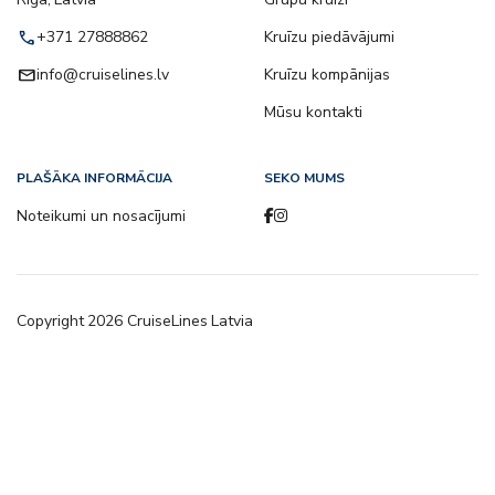
call
+371 27888862
Kruīzu piedāvājumi
email
info@cruiselines.lv
Kruīzu kompānijas
Mūsu kontakti
PLAŠĀKA INFORMĀCIJA
SEKO MUMS
Noteikumi un nosacījumi
Copyright
2026
CruiseLines Latvia