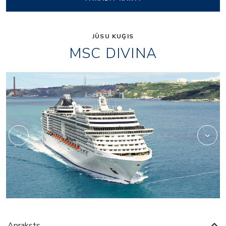
JŪSU KUĢIS
MSC DIVINA
casino
Apraksts