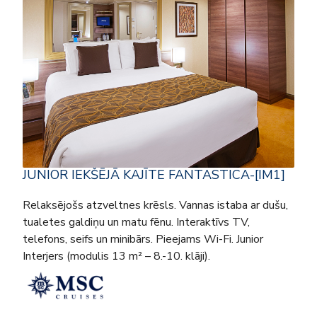
JUNIOR IEKŠĒJĀ KAJĪTE FANTASTICA-[IM1]
Relaksējošs atzveltnes krēsls. Vannas istaba ar dušu,
tualetes galdiņu un matu fēnu. Interaktīvs TV,
telefons, seifs un minibārs. Pieejams Wi-Fi. Junior
Interjers (modulis 13 m² – 8.-10. klāji).