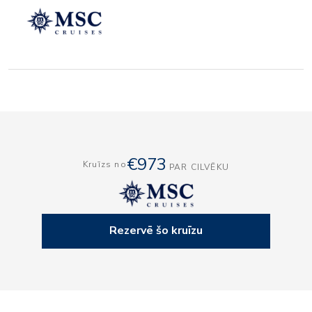
€973
Kruīzs no
PAR CILVĒKU
Rezervē šo kruīzu