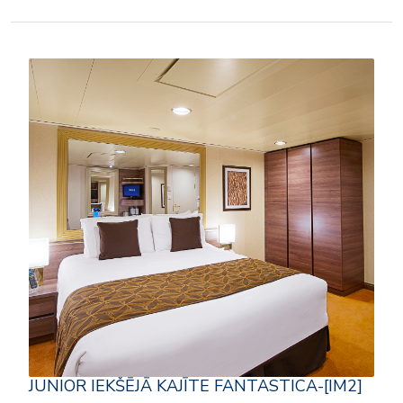
JUNIOR IEKŠĒJĀ KAJĪTE FANTASTICA-[IM2]