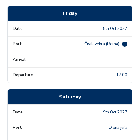
Friday
8th Oct 2027
Čivitavekija (Roma)
i
-
17:00
Saturday
9th Oct 2027
Diena jūrā