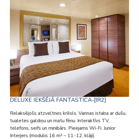
DELUXE IEKŠĒJĀ FANTASTICA-[IR2]
Relaksējošs atzveltnes krēsls. Vannas istaba ar dušu,
tualetes galdiņu un matu fēnu. Interaktīvs TV,
telefons, seifs un minibārs. Pieejams Wi-Fi. Junior
Interjers (modulis 16 m² – 11.-12. klāji).