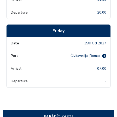
20:00
Friday
15th Oct 2027
Čivitavekija (Roma)
i
07:00
-
PARĀDĪT KARTI