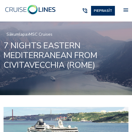
menu
phone_in_talk
PIEPRASĪT
Sākumlapa
MSC Cruises
7 NIGHTS EASTERN
MEDITERRANEAN FROM
CIVITAVECCHIA (ROME)
casino