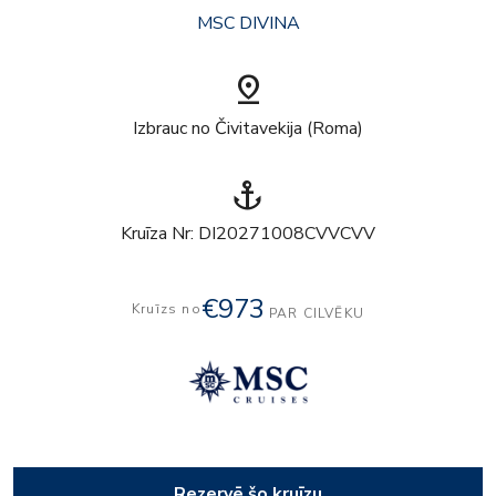
MSC DIVINA
pin_drop
Izbrauc no Čivitavekija (Roma)
anchor
Kruīza Nr: DI20271008CVVCVV
€973
Kruīzs no
PAR CILVĒKU
Rezervē šo kruīzu