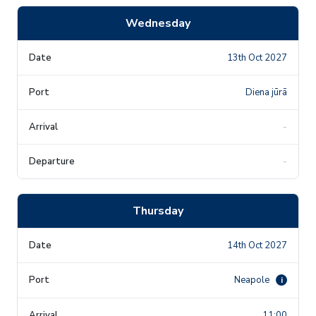
Wednesday
13th Oct 2027
Diena jūrā
-
-
Thursday
14th Oct 2027
Neapole
i
11:00