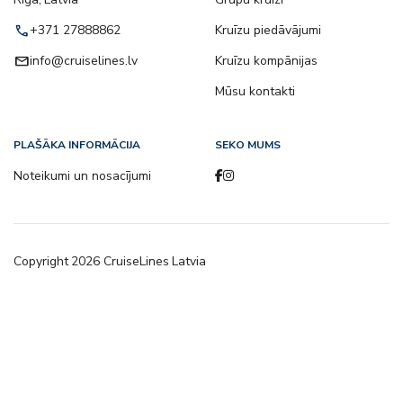
call
+371 27888862
Kruīzu piedāvājumi
email
info@cruiselines.lv
Kruīzu kompānijas
Mūsu kontakti
PLAŠĀKA INFORMĀCIJA
SEKO MUMS
Noteikumi un nosacījumi
Copyright
2026
CruiseLines Latvia