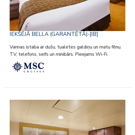
IEKŠĒJĀ BELLA (GARANTĒTĀ)-[IB]
Vannas istaba ar dušu, tualetes galdiņu un matu fēnu.
TV, telefons, seifs un minibārs. Pieejams Wi-Fi.