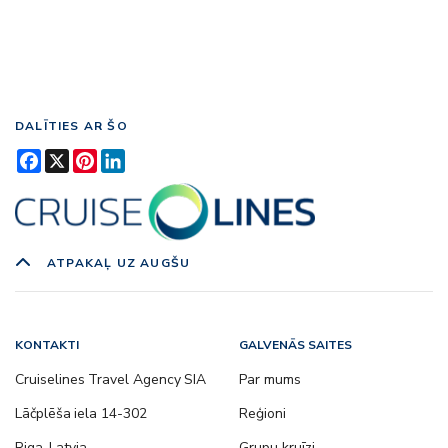
DALĪTIES AR ŠO
Facebook
X
Pinterest
LinkedIn
ATPAKAĻ UZ AUGŠU
KONTAKTI
GALVENĀS SAITES
Cruiselines Travel Agency SIA
Par mums
Lāčplēša iela 14-302
Reģioni
Riga, Latvia
Grupu kruīzi