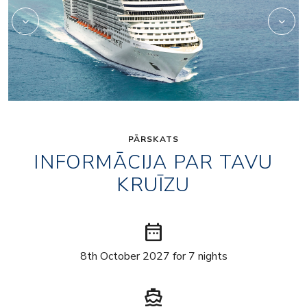
PĀRSKATS
INFORMĀCIJA PAR TAVU
KRUĪZU
date_range
8th October 2027 for 7 nights
directions_boat