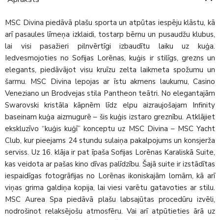
MSC Divina piedāvā plašu sporta un atpūtas iespēju klāstu, kā
arī pasaules līmeņa izklaidi, tostarp bērnu un pusaudžu klubus,
lai visi pasažieri pilnvērtīgi izbaudītu laiku uz kuģa.
Iedvesmojoties no Sofijas Lorēnas, kuģis ir stilīgs, grezns un
elegants, piedāvājot visu kruīzu zelta laikmeta spožumu un
šarmu. MSC Divina lepojas ar īstu akmens laukumu, Casino
Veneziano un Brodvejas stila Pantheon teātri. No elegantajām
Swarovski kristāla kāpnēm līdz elpu aizraujošajam Infinity
baseinam kuģa aizmugurē – šis kuģis izstaro greznību. Atklājiet
ekskluzīvo “kuģis kuģī” konceptu uz MSC Divina – MSC Yacht
Club, kur pieejams 24 stundu sulaiņa pakalpojums un konsjerža
serviss. Uz 16. klāja ir pat īpaša Sofijas Lorēnas Karaliskā Suite,
kas veidota ar pašas kino dīvas palīdzību. Šajā suite ir izstādītas
iespaidīgas fotogrāfijas no Lorēnas ikoniskajām lomām, kā arī
viņas grima galdiņa kopija, lai viesi varētu gatavoties ar stilu.
MSC Aurea Spa piedāvā plašu labsajūtas procedūru izvēli,
nodrošinot relaksējošu atmosfēru. Vai arī atpūtieties ārā uz