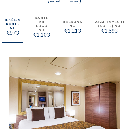
KAJĪTE
IEKŠĒJĀ
AR
BALKONS
APARTAMENTI
KAJĪTE
LOGU
NO
(SUITE) NO
NO
€1,213
€1,593
NO
€973
€1,103