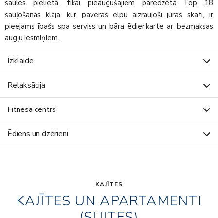
saules pielietā, tikai pieaugušajiem paredzētā Top 18
sauļošanās klāja, kur paveras elpu aizraujoši jūras skati, ir
pieejams īpašs spa serviss un bāra ēdienkarte ar bezmaksas
augļu iesmiņiem.
Izklaide
Relaksācija
Fitnesa centrs
Ēdiens un dzērieni
KAJĪTES
KAJĪTES UN APARTAMENTI
(SUITES)