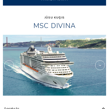
JŪSU KUĢIS
MSC DIVINA
casino
Apraksts