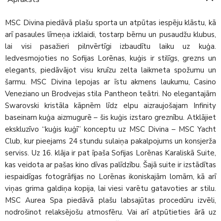
MSC Divina piedāvā plašu sporta un atpūtas iespēju klāstu, kā
arī pasaules līmeņa izklaidi, tostarp bērnu un pusaudžu klubus,
lai visi pasažieri pilnvērtīgi izbaudītu laiku uz kuģa.
Iedvesmojoties no Sofijas Lorēnas, kuģis ir stilīgs, grezns un
elegants, piedāvājot visu kruīzu zelta laikmeta spožumu un
šarmu. MSC Divina lepojas ar īstu akmens laukumu, Casino
Veneziano un Brodvejas stila Pantheon teātri. No elegantajām
Swarovski kristāla kāpnēm līdz elpu aizraujošajam Infinity
baseinam kuģa aizmugurē – šis kuģis izstaro greznību. Atklājiet
ekskluzīvo “kuģis kuģī” konceptu uz MSC Divina – MSC Yacht
Club, kur pieejams 24 stundu sulaiņa pakalpojums un konsjerža
serviss. Uz 16. klāja ir pat īpaša Sofijas Lorēnas Karaliskā Suite,
kas veidota ar pašas kino dīvas palīdzību. Šajā suite ir izstādītas
iespaidīgas fotogrāfijas no Lorēnas ikoniskajām lomām, kā arī
viņas grima galdiņa kopija, lai viesi varētu gatavoties ar stilu.
MSC Aurea Spa piedāvā plašu labsajūtas procedūru izvēli,
nodrošinot relaksējošu atmosfēru. Vai arī atpūtieties ārā uz