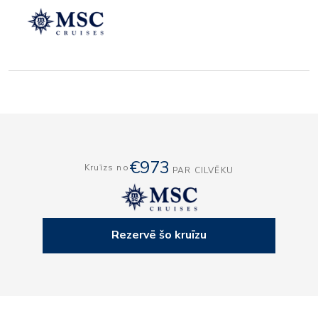
€973
Kruīzs no
PAR CILVĒKU
Rezervē šo kruīzu