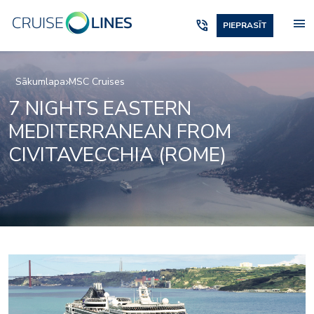
menu
phone_in_talk
PIEPRASĪT
Sākumlapa
MSC Cruises
7 NIGHTS EASTERN
MEDITERRANEAN FROM
CIVITAVECCHIA (ROME)
casino