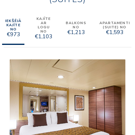
KAJĪTE
IEKŠĒJĀ
AR
BALKONS
APARTAMENTI
KAJĪTE
LOGU
NO
(SUITE) NO
NO
€1,213
€1,593
NO
€973
€1,103