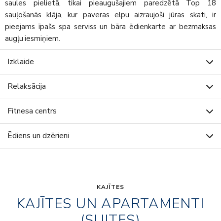
saules pielietā, tikai pieaugušajiem paredzētā Top 18
sauļošanās klāja, kur paveras elpu aizraujoši jūras skati, ir
pieejams īpašs spa serviss un bāra ēdienkarte ar bezmaksas
augļu iesmiņiem.
Izklaide
Relaksācija
Fitnesa centrs
Ēdiens un dzērieni
KAJĪTES
KAJĪTES UN APARTAMENTI
(SUITES)