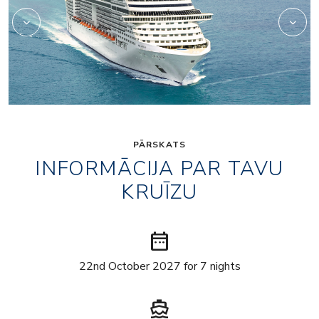
PĀRSKATS
INFORMĀCIJA PAR TAVU
KRUĪZU
date_range
22nd October 2027 for 7 nights
directions_boat