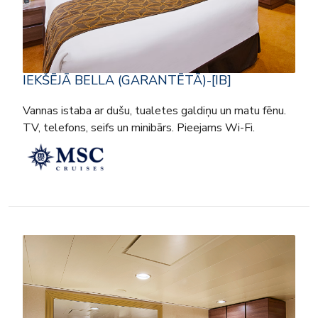
IEKŠĒJĀ BELLA (GARANTĒTĀ)-[IB]
Vannas istaba ar dušu, tualetes galdiņu un matu fēnu.
TV, telefons, seifs un minibārs. Pieejams Wi-Fi.