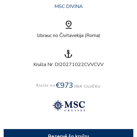
MSC DIVINA
pin_drop
Izbrauc no Čivitavekija (Roma)
anchor
Kruīza Nr: DI20271022CVVCVV
€973
Kruīzs no
PAR CILVĒKU
Rezervē šo kruīzu