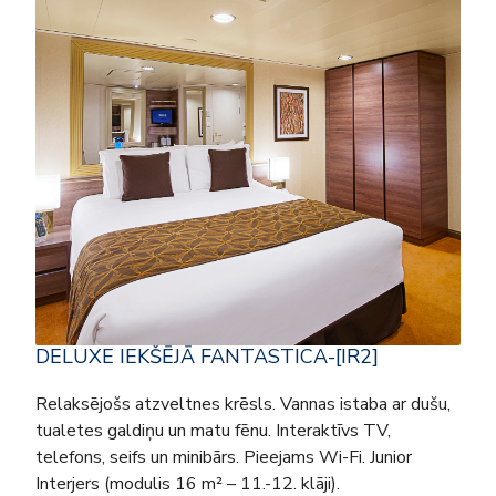
DELUXE IEKŠĒJĀ FANTASTICA-[IR2]
Relaksējošs atzveltnes krēsls. Vannas istaba ar dušu,
tualetes galdiņu un matu fēnu. Interaktīvs TV,
telefons, seifs un minibārs. Pieejams Wi-Fi. Junior
Interjers (modulis 16 m² – 11.-12. klāji).