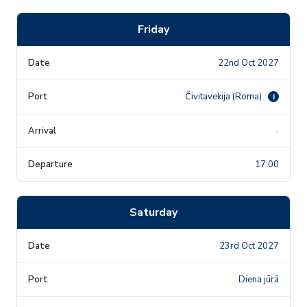
Friday
22nd Oct 2027
Čivitavekija (Roma)
i
-
17:00
Saturday
23rd Oct 2027
Diena jūrā