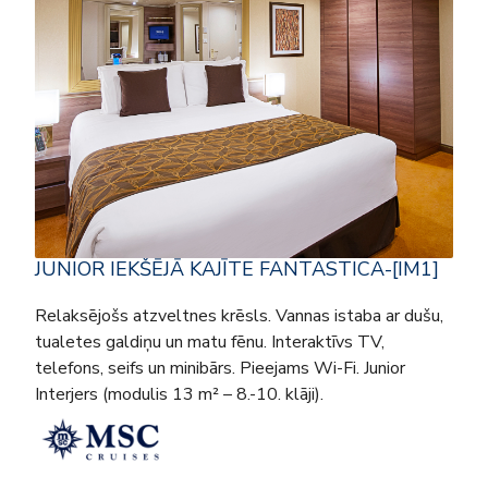
JUNIOR IEKŠĒJĀ KAJĪTE FANTASTICA-[IM1]
Relaksējošs atzveltnes krēsls. Vannas istaba ar dušu,
tualetes galdiņu un matu fēnu. Interaktīvs TV,
telefons, seifs un minibārs. Pieejams Wi-Fi. Junior
Interjers (modulis 13 m² – 8.-10. klāji).