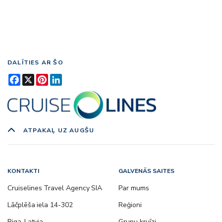
DALĪTIES AR ŠO
Facebook
X
Pinterest
LinkedIn
ATPAKAĻ UZ AUGŠU
KONTAKTI
GALVENĀS SAITES
Cruiselines Travel Agency SIA
Par mums
Lāčplēša iela 14-302
Reģioni
Riga, Latvia
Grupu kruīzi