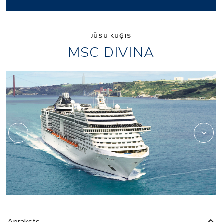
JŪSU KUĢIS
MSC DIVINA
casino
Apraksts