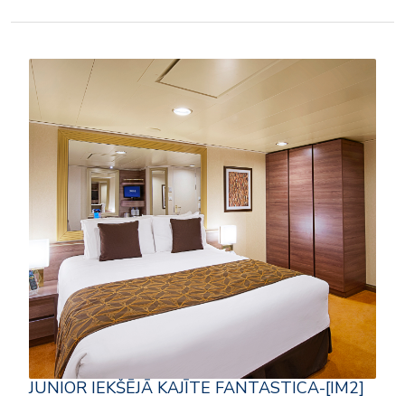
JUNIOR IEKŠĒJĀ KAJĪTE FANTASTICA-[IM2]