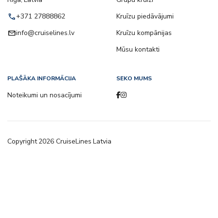
call
+371 27888862
Kruīzu piedāvājumi
email
info@cruiselines.lv
Kruīzu kompānijas
Mūsu kontakti
PLAŠĀKA INFORMĀCIJA
SEKO MUMS
Noteikumi un nosacījumi
Copyright
2026
CruiseLines Latvia