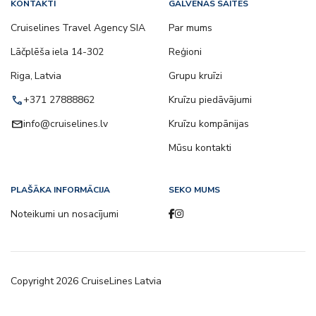
KONTAKTI
GALVENĀS SAITES
Cruiselines Travel Agency SIA
Par mums
Lāčplēša iela 14-302
Reģioni
Riga, Latvia
Grupu kruīzi
call
+371 27888862
Kruīzu piedāvājumi
email
info@cruiselines.lv
Kruīzu kompānijas
Mūsu kontakti
PLAŠĀKA INFORMĀCIJA
SEKO MUMS
Noteikumi un nosacījumi
Copyright
2026
CruiseLines Latvia