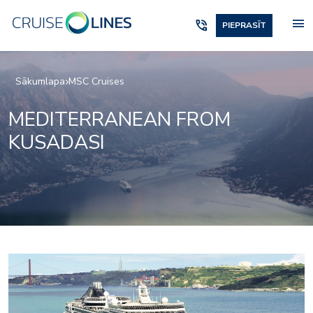
menu
phone_in_talk
PIEPRASĪT
Sākumlapa
MSC Cruises
MEDITERRANEAN FROM
KUSADASI
casino