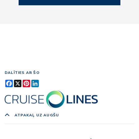
DALĪTIES AR ŠO
Facebook
X
Pinterest
LinkedIn
ATPAKAĻ UZ AUGŠU