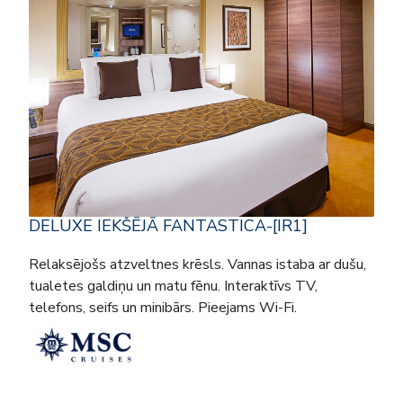
DELUXE IEKŠĒJĀ FANTASTICA-[IR1]
Relaksējošs atzveltnes krēsls. Vannas istaba ar dušu,
tualetes galdiņu un matu fēnu. Interaktīvs TV,
telefons, seifs un minibārs. Pieejams Wi-Fi.