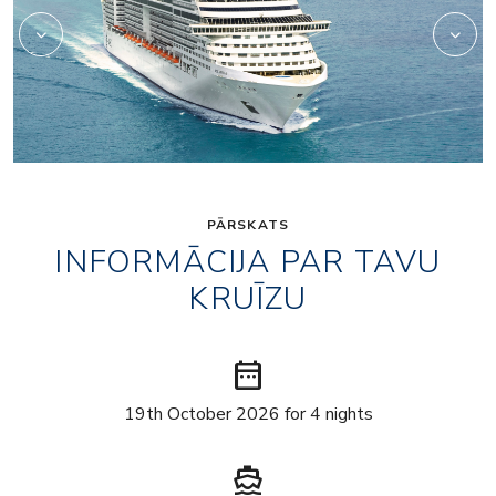
PĀRSKATS
INFORMĀCIJA PAR TAVU
KRUĪZU
date_range
19th October 2026 for 4 nights
directions_boat