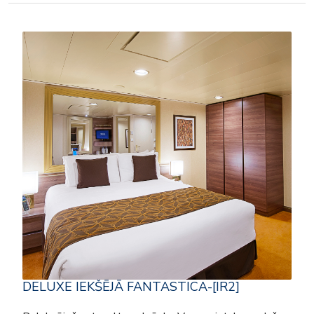
DELUXE IEKŠĒJĀ FANTASTICA-[IR2]