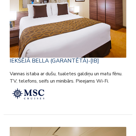
IEKŠĒJĀ BELLA (GARANTĒTĀ)-[IB]
Vannas istaba ar dušu, tualetes galdiņu un matu fēnu.
TV, telefons, seifs un minibārs. Pieejams Wi-Fi.