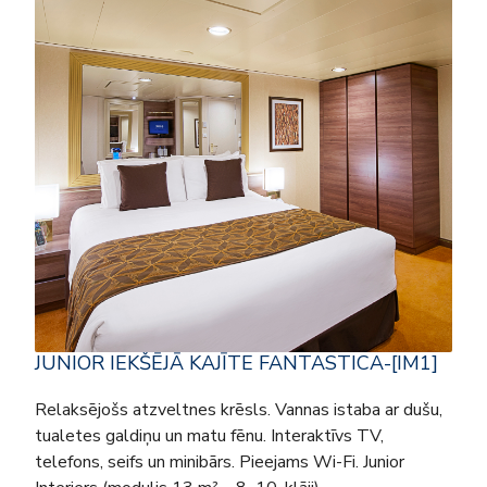
JUNIOR IEKŠĒJĀ KAJĪTE FANTASTICA-[IM1]
Relaksējošs atzveltnes krēsls. Vannas istaba ar dušu,
tualetes galdiņu un matu fēnu. Interaktīvs TV,
telefons, seifs un minibārs. Pieejams Wi-Fi. Junior