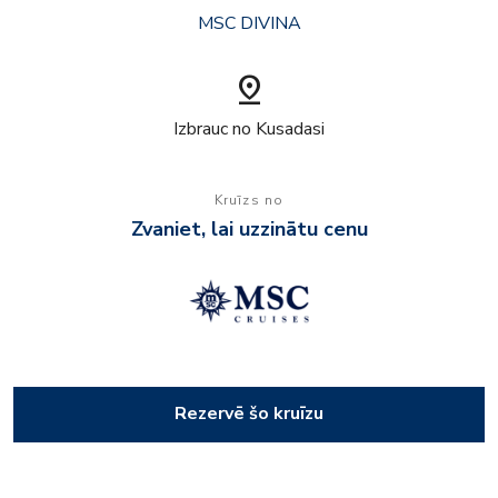
MSC DIVINA
pin_drop
Izbrauc no Kusadasi
Kruīzs no
Zvaniet, lai uzzinātu cenu
Rezervē šo kruīzu