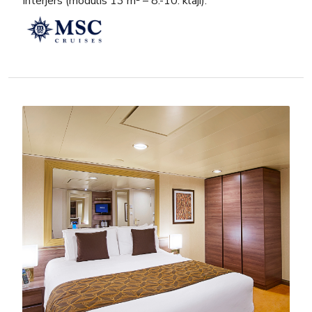
Interjers (modulis 13 m² – 8.-10. klāji).