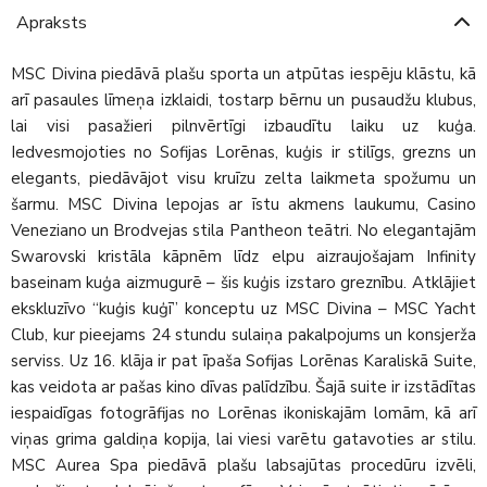
Apraksts
MSC Divina piedāvā plašu sporta un atpūtas iespēju klāstu, kā
arī pasaules līmeņa izklaidi, tostarp bērnu un pusaudžu klubus,
lai visi pasažieri pilnvērtīgi izbaudītu laiku uz kuģa.
Iedvesmojoties no Sofijas Lorēnas, kuģis ir stilīgs, grezns un
elegants, piedāvājot visu kruīzu zelta laikmeta spožumu un
šarmu. MSC Divina lepojas ar īstu akmens laukumu, Casino
Veneziano un Brodvejas stila Pantheon teātri. No elegantajām
Swarovski kristāla kāpnēm līdz elpu aizraujošajam Infinity
baseinam kuģa aizmugurē – šis kuģis izstaro greznību. Atklājiet
ekskluzīvo “kuģis kuģī” konceptu uz MSC Divina – MSC Yacht
Club, kur pieejams 24 stundu sulaiņa pakalpojums un konsjerža
serviss. Uz 16. klāja ir pat īpaša Sofijas Lorēnas Karaliskā Suite,
kas veidota ar pašas kino dīvas palīdzību. Šajā suite ir izstādītas
iespaidīgas fotogrāfijas no Lorēnas ikoniskajām lomām, kā arī
viņas grima galdiņa kopija, lai viesi varētu gatavoties ar stilu.
MSC Aurea Spa piedāvā plašu labsajūtas procedūru izvēli,