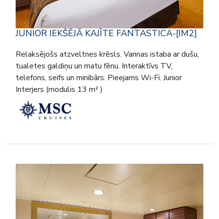
JUNIOR IEKŠĒJĀ KAJĪTE FANTASTICA-[IM2]
Relaksējošs atzveltnes krēsls. Vannas istaba ar dušu,
tualetes galdiņu un matu fēnu. Interaktīvs TV,
telefons, seifs un minibārs. Pieejams Wi-Fi. Junior
Interjers (modulis 13 m² )