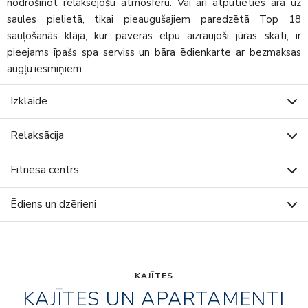
nodrošinot relaksējošu atmosfēru. Vai arī atpūtieties ārā uz
saules pielietā, tikai pieaugušajiem paredzētā Top 18
sauļošanās klāja, kur paveras elpu aizraujoši jūras skati, ir
pieejams īpašs spa serviss un bāra ēdienkarte ar bezmaksas
augļu iesmiņiem.
Izklaide
Relaksācija
Fitnesa centrs
Ēdiens un dzērieni
KAJĪTES
KAJĪTES UN APARTAMENTI