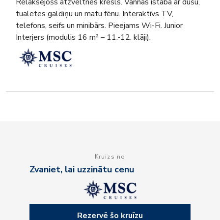
Relaksējošs atzveltnes krēsls. Vannas istaba ar dušu,
tualetes galdiņu un matu fēnu. Interaktīvs TV,
telefons, seifs un minibārs. Pieejams Wi-Fi. Junior
Interjers (modulis 16 m² – 11.-12. klāji).
Kruīzs no
Zvaniet, lai uzzinātu cenu
Rezervē šo kruīzu