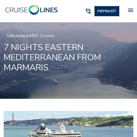
menu
phone_in_talk
PIEPRASĪT
Sākumlapa
MSC Cruises
7 NIGHTS EASTERN
MEDITERRANEAN FROM
MARMARIS
casino