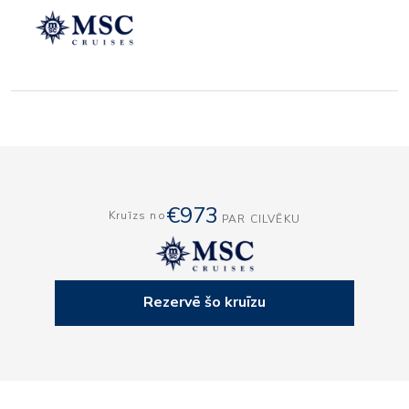
€973
Kruīzs no
PAR CILVĒKU
Rezervē šo kruīzu