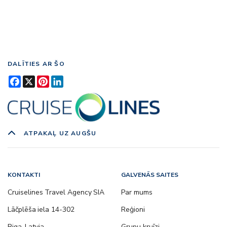
DALĪTIES AR ŠO
Facebook
X
Pinterest
LinkedIn
ATPAKAĻ UZ AUGŠU
KONTAKTI
GALVENĀS SAITES
Cruiselines Travel Agency SIA
Par mums
Lāčplēša iela 14-302
Reģioni
Riga, Latvia
Grupu kruīzi