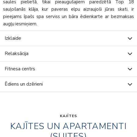
saules pielietā, tikai pieaugušajiem paredzētā Top 18
sauļošanās klāja, kur paveras elpu aizraujoši jūras skati, ir
pieejams īpašs spa serviss un bāra ēdienkarte ar bezmaksas
augļu iesmiņiem.
Izklaide
Relaksācija
Fitnesa centrs
Ēdiens un dzērieni
KAJĪTES
KAJĪTES UN APARTAMENTI
(SUITES)