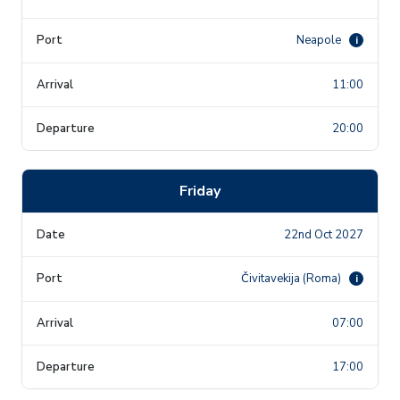
Neapole
i
11:00
20:00
Friday
22nd Oct 2027
Čivitavekija (Roma)
i
07:00
17:00