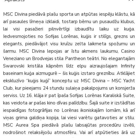
MSC Divina piedāvā plašu sporta un atpūtas iespēju klāstu, kā
arī pasaules līmeņa izklaidi, tostarp bērnu un pusaudžu klubus,
lai visi pasažieri pilnvērtīgi izbaudītu laiku uz kuģa.
Iedvesmojoties no Sofijas Lorēnas, kuģis ir stilīgs, grezns un
elegants, piedāvājot visu kruīzu zelta laikmeta spožumu un
šarmu. MSC Divina lepojas ar īstu akmens laukumu, Casino
Veneziano un Brodvejas stila Pantheon teātri. No elegantajām
Swarovski kristāla kāpnēm līdz elpu aizraujošajam Infinity
baseinam kuģa aizmugurē – šis kuģis izstaro greznību. Atklājiet
ekskluzīvo “kuģis kuģī” konceptu uz MSC Divina – MSC Yacht
Club, kur pieejams 24 stundu sulaiņa pakalpojums un konsjerža
serviss. Uz 16. klāja ir pat īpaša Sofijas Lorēnas Karaliskā Suite,
kas veidota ar pašas kino dīvas palīdzību. Šajā suite ir izstādītas
iespaidīgas fotogrāfijas no Lorēnas ikoniskajām lomām, kā arī
viņas grima galdiņa kopija, lai viesi varētu gatavoties ar stilu.
MSC Aurea Spa piedāvā plašu labsajūtas procedūru izvēli,
nodrošinot relaksējošu atmosfēru. Vai arī atpūtieties ārā uz