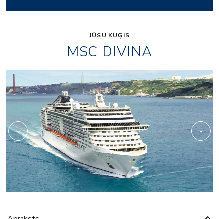
JŪSU KUĢIS
MSC DIVINA
casino
Apraksts