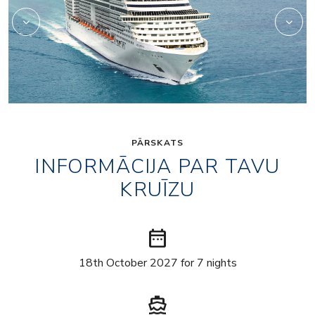
PĀRSKATS
INFORMĀCIJA PAR TAVU
KRUĪZU
date_range
18th October 2027 for 7 nights
directions_boat