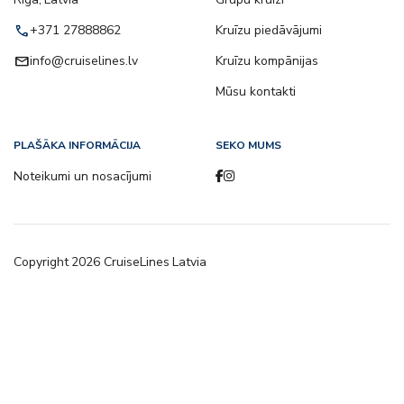
call
+371 27888862
Kruīzu piedāvājumi
email
info@cruiselines.lv
Kruīzu kompānijas
Mūsu kontakti
PLAŠĀKA INFORMĀCIJA
SEKO MUMS
Noteikumi un nosacījumi
Copyright
2026
CruiseLines Latvia