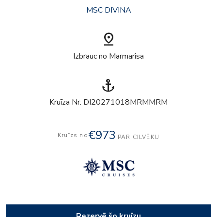
MSC DIVINA
pin_drop
Izbrauc no Marmarisa
anchor
Kruīza Nr: DI20271018MRMMRM
€973
Kruīzs no
PAR CILVĒKU
Rezervē šo kruīzu