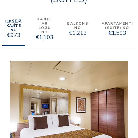
KAJĪTE
IEKŠĒJĀ
AR
BALKONS
APARTAMENTI
KAJĪTE
LOGU
NO
(SUITE) NO
NO
€1,213
€1,593
NO
€973
€1,103