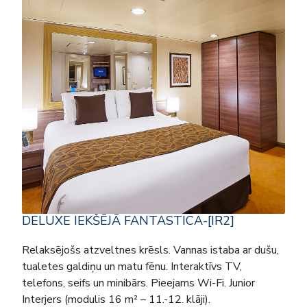
DELUXE IEKŠĒJĀ FANTASTICA-[IR2]
Relaksējošs atzveltnes krēsls. Vannas istaba ar dušu,
tualetes galdiņu un matu fēnu. Interaktīvs TV,
telefons, seifs un minibārs. Pieejams Wi-Fi. Junior
Interjers (modulis 16 m² – 11.-12. klāji).