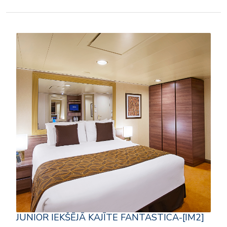
JUNIOR IEKŠĒJĀ KAJĪTE FANTASTICA-[IM2]