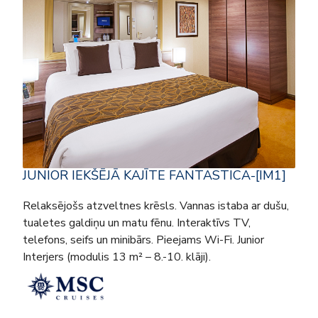
JUNIOR IEKŠĒJĀ KAJĪTE FANTASTICA-[IM1]
Relaksējošs atzveltnes krēsls. Vannas istaba ar dušu,
tualetes galdiņu un matu fēnu. Interaktīvs TV,
telefons, seifs un minibārs. Pieejams Wi-Fi. Junior
Interjers (modulis 13 m² – 8.-10. klāji).