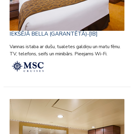
IEKŠĒJĀ BELLA (GARANTĒTĀ)-[IB]
Vannas istaba ar dušu, tualetes galdiņu un matu fēnu.
TV, telefons, seifs un minibārs. Pieejams Wi-Fi.