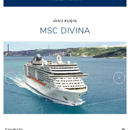
JŪSU KUĢIS
MSC DIVINA
casino
Apraksts