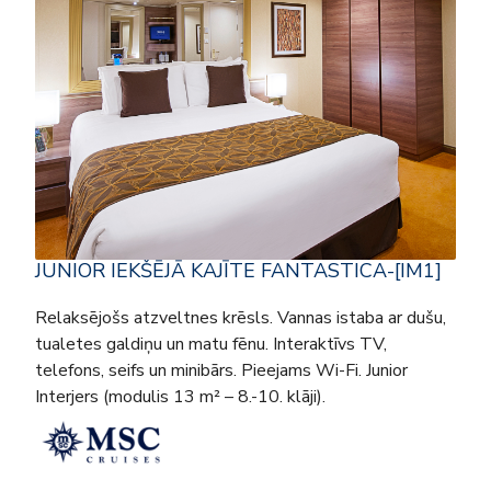
JUNIOR IEKŠĒJĀ KAJĪTE FANTASTICA-[IM1]
Relaksējošs atzveltnes krēsls. Vannas istaba ar dušu,
tualetes galdiņu un matu fēnu. Interaktīvs TV,
telefons, seifs un minibārs. Pieejams Wi-Fi. Junior
Interjers (modulis 13 m² – 8.-10. klāji).