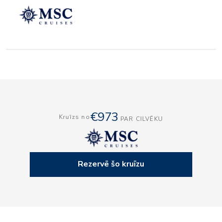
€973
Kruīzs no
PAR CILVĒKU
Rezervē šo kruīzu