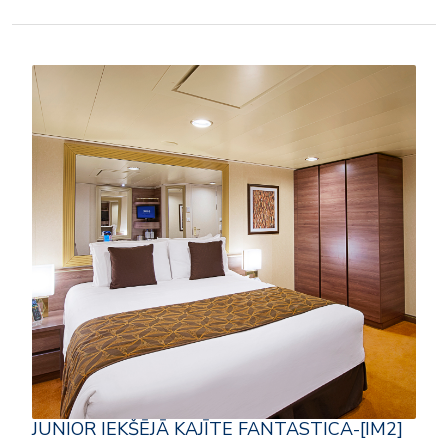
JUNIOR IEKŠĒJĀ KAJĪTE FANTASTICA-[IM2]