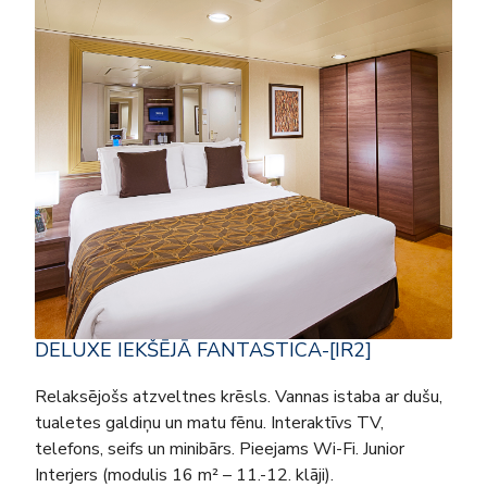
DELUXE IEKŠĒJĀ FANTASTICA-[IR2]
Relaksējošs atzveltnes krēsls. Vannas istaba ar dušu,
tualetes galdiņu un matu fēnu. Interaktīvs TV,
telefons, seifs un minibārs. Pieejams Wi-Fi. Junior
Interjers (modulis 16 m² – 11.-12. klāji).