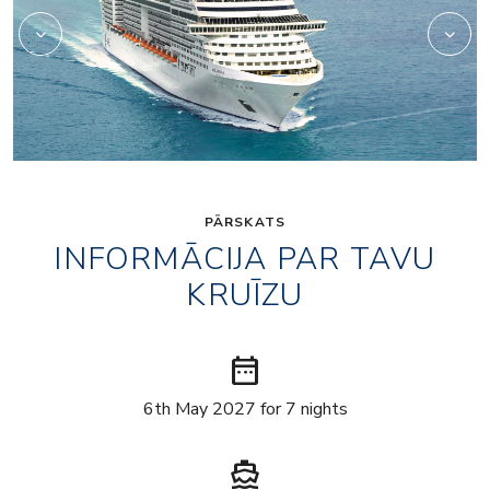
PĀRSKATS
INFORMĀCIJA PAR TAVU
KRUĪZU
date_range
6th May 2027 for 7 nights
directions_boat