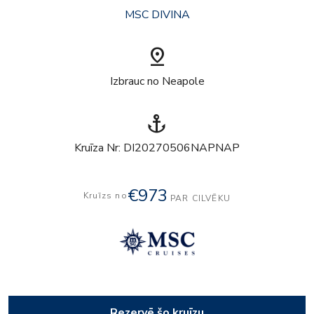
MSC DIVINA
pin_drop
Izbrauc no Neapole
anchor
Kruīza Nr: DI20270506NAPNAP
€973
Kruīzs no
PAR CILVĒKU
Rezervē šo kruīzu