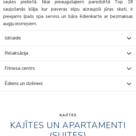
saules pielietā, tikai pieaugušajiem paredzētā Top 18
sauļošanās klāja, kur paveras elpu aizraujoši jūras skati, ir
pieejams īpašs spa serviss un bāra ēdienkarte ar bezmaksas
augļu iesmiņiem.
Izklaide
Relaksācija
Fitnesa centrs
Ēdiens un dzērieni
KAJĪTES
KAJĪTES UN APARTAMENTI
(SUITES)