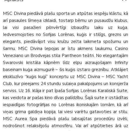
MSC Divina piedāvā plašu sporta un atpūtas iespēju klāstu, kā
arī pasaules līmeņa izklaidi, tostarp bērnu un pusaudžu klubus,
lai visi pasažieri pilnvērtīgi izbaudītu laiku uz kuģa.
Iedvesmojoties no Sofijas Lorēnas, kuģis ir stilīgs, grezns un
elegants, piedāvājot visu kruīzu zelta laikmeta spožumu un
šarmu. MSC Divina lepojas ar īstu akmens laukumu, Casino
Veneziano un Brodvejas stila Pantheon teātri. No elegantajām
Swarovski kristāla kāpnēm līdz elpu aizraujošajam Infinity
baseinam kuģa aizmugurē – šis kuģis izstaro greznību. Atklājiet
ekskluzīvo “kuģis kuģī” konceptu uz MSC Divina – MSC Yacht
Club, kur pieejams 24 stundu sulaiņa pakalpojums un konsjerža
serviss. Uz 16. klāja ir pat īpaša Sofijas Lorēnas Karaliskā Suite,
kas veidota ar pašas kino dīvas palīdzību. Šajā suite ir izstādītas
iespaidīgas fotogrāfijas no Lorēnas ikoniskajām lomām, kā arī
viņas grima galdiņa kopija, lai viesi varētu gatavoties ar stilu.
MSC Aurea Spa piedāvā plašu labsajūtas procedūru izvēli,
nodrošinot relaksējošu atmosfēru. Vai arī atpūtieties ārā uz