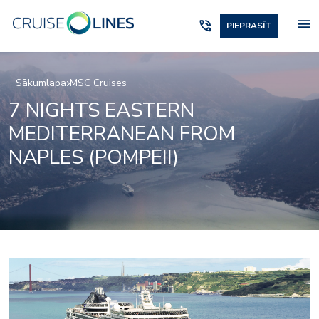
menu
phone_in_talk
PIEPRASĪT
Sākumlapa
MSC Cruises
7 NIGHTS EASTERN
MEDITERRANEAN FROM
NAPLES (POMPEII)
casino