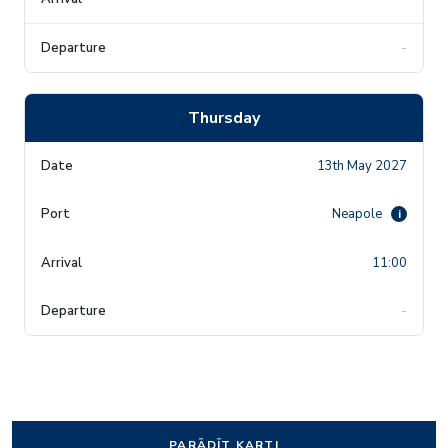
-
Thursday
13th May 2027
Neapole
i
11:00
-
PARĀDĪT KARTI