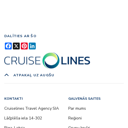
DALĪTIES AR ŠO
Facebook
X
Pinterest
LinkedIn
ATPAKAĻ UZ AUGŠU
KONTAKTI
GALVENĀS SAITES
Cruiselines Travel Agency SIA
Par mums
Lāčplēša iela 14-302
Reģioni
Riga, Latvia
Grupu kruīzi