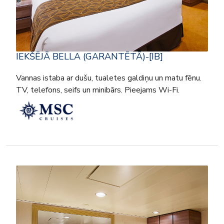
IEKŠĒJĀ BELLA (GARANTĒTĀ)-[IB]
Vannas istaba ar dušu, tualetes galdiņu un matu fēnu.
TV, telefons, seifs un minibārs. Pieejams Wi-Fi.