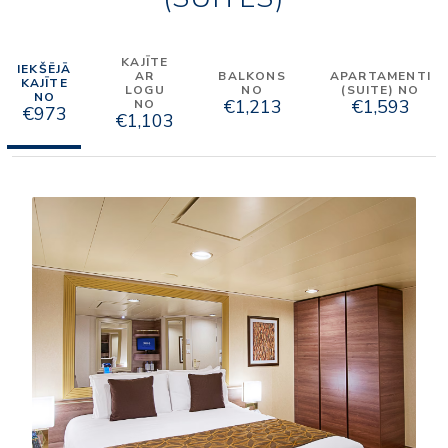
KAJĪTE
IEKŠĒJĀ
AR
BALKONS
APARTAMENTI
KAJĪTE
LOGU
NO
(SUITE) NO
NO
€1,213
€1,593
NO
€973
€1,103