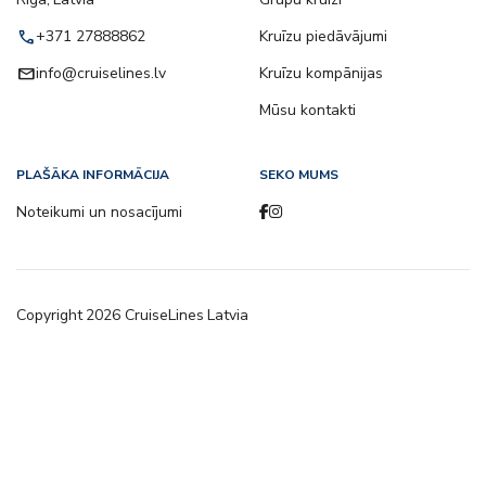
call
+371 27888862
Kruīzu piedāvājumi
email
info@cruiselines.lv
Kruīzu kompānijas
Mūsu kontakti
PLAŠĀKA INFORMĀCIJA
SEKO MUMS
Noteikumi un nosacījumi
Copyright
2026
CruiseLines Latvia