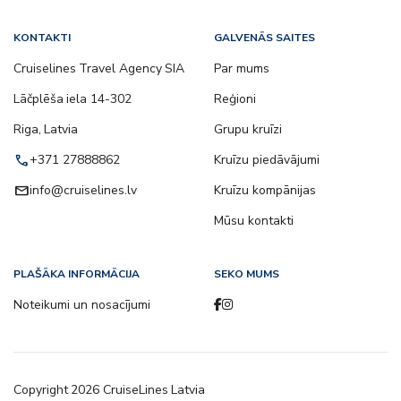
KONTAKTI
GALVENĀS SAITES
Cruiselines Travel Agency SIA
Par mums
Lāčplēša iela 14-302
Reģioni
Riga, Latvia
Grupu kruīzi
call
+371 27888862
Kruīzu piedāvājumi
email
info@cruiselines.lv
Kruīzu kompānijas
Mūsu kontakti
PLAŠĀKA INFORMĀCIJA
SEKO MUMS
Noteikumi un nosacījumi
Copyright
2026
CruiseLines Latvia