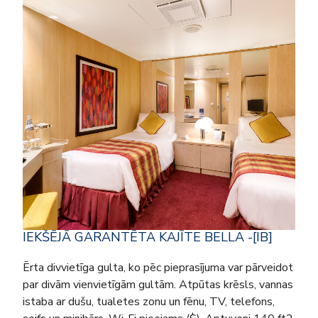
IEKŠĒJĀ GARANTĒTA KAJĪTE BELLA -[IB]
Ērta divvietīga gulta, ko pēc pieprasījuma var pārveidot
par divām vienvietīgām gultām. Atpūtas krēsls, vannas
istaba ar dušu, tualetes zonu un fēnu, TV, telefons,