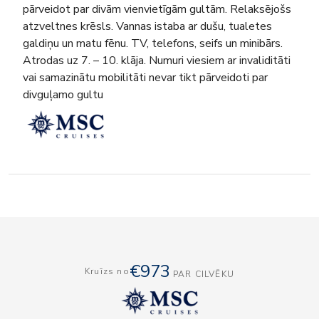
pārveidot par divām vienvietīgām gultām. Relaksējošs
atzveltnes krēsls. Vannas istaba ar dušu, tualetes
galdiņu un matu fēnu. TV, telefons, seifs un minibārs.
Atrodas uz 7. – 10. klāja. Numuri viesiem ar invaliditāti
vai samazinātu mobilitāti nevar tikt pārveidoti par
divguļamo gultu
€973
Kruīzs no
PAR CILVĒKU