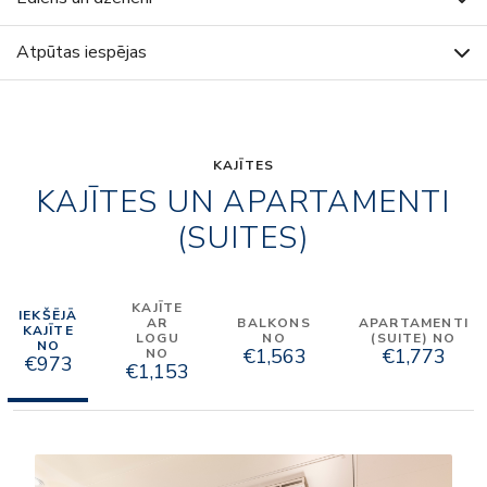
Atpūtas iespējas
KAJĪTES
KAJĪTES UN APARTAMENTI
(SUITES)
KAJĪTE
IEKŠĒJĀ
AR
BALKONS
APARTAMENTI
KAJĪTE
LOGU
NO
(SUITE) NO
NO
€1,563
€1,773
NO
€973
€1,153