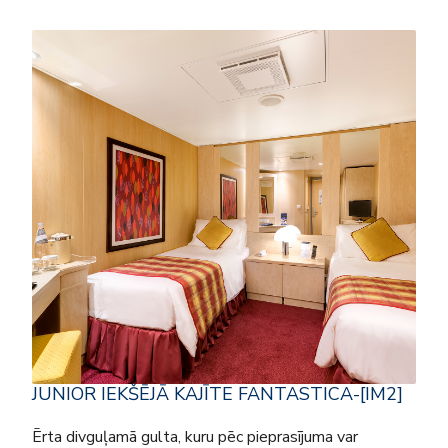
JUNIOR IEKŠĒJĀ KAJĪTE FANTASTICA-[IM2]
Ērta divguļamā gulta, kuru pēc pieprasījuma var