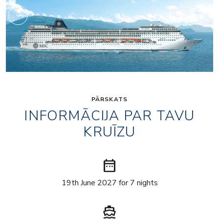
PĀRSKATS
INFORMĀCIJA PAR TAVU
KRUĪZU
date_range
19th June 2027 for 7 nights
directions_boat