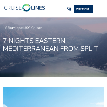
menu
phone_in_talk
PIEPRASĪT
Sākumlapa
MSC Cruises
7 NIGHTS EASTERN
MEDITERRANEAN FROM SPLIT
Fitness