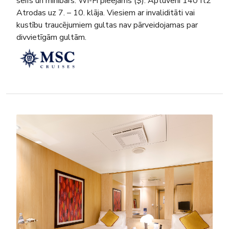
seifs un minibārs. Wi-Fi pieejams ($). Aptuveni 140 ft2
Atrodas uz 7. – 10. klāja. Viesiem ar invaliditāti vai
kustību traucējumiem gultas nav pārveidojamas par
divvietīgām gultām.