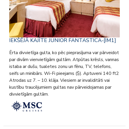
IEKŠĒJĀ KAJĪTE JUNIOR FANTASTICA-[IM1]
Ērta divvietīga gulta, ko pēc pieprasījuma var pārveidot
par divām vienvietīgām gultām. Atpūtas krēsls, vannas
istaba ar dušu, tualetes zonu un fēnu, TV, telefons,
seifs un minibārs. Wi-Fi pieejams ($). Aptuveni 140 ft2
Atrodas uz 7. – 10. klāja. Viesiem ar invaliditāti vai
kustību traucējumiem gultas nav pārveidojamas par
divvietīgām gultām.