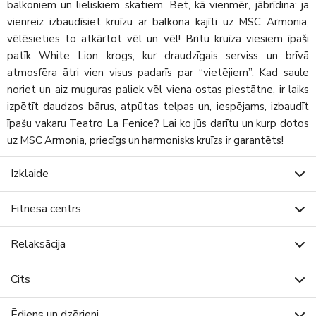
balkoniem un lieliskiem skatiem. Bet, kā vienmēr, jābrīdina: ja
vienreiz izbaudīsiet kruīzu ar balkona kajīti uz MSC Armonia,
vēlēsieties to atkārtot vēl un vēl! Britu kruīza viesiem īpaši
patīk White Lion krogs, kur draudzīgais serviss un brīvā
atmosfēra ātri vien visus padarīs par “vietējiem”. Kad saule
noriet un aiz muguras paliek vēl viena ostas piestātne, ir laiks
izpētīt daudzos bārus, atpūtas telpas un, iespējams, izbaudīt
īpašu vakaru Teatro La Fenice? Lai ko jūs darītu un kurp dotos
uz MSC Armonia, priecīgs un harmonisks kruīzs ir garantēts!
Izklaide
Fitnesa centrs
Relaksācija
Cits
Ēdiens un dzērieni