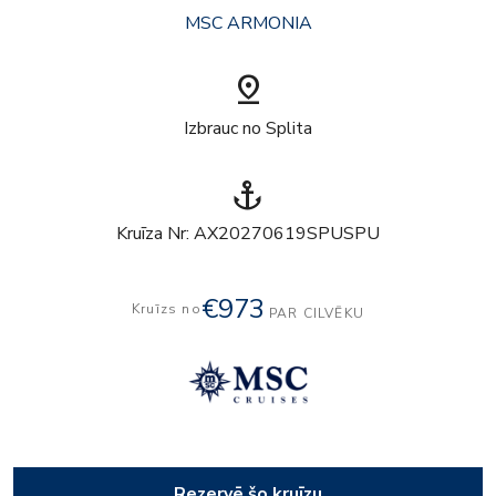
MSC ARMONIA
pin_drop
Izbrauc no Splita
anchor
Kruīza Nr: AX20270619SPUSPU
€973
Kruīzs no
PAR CILVĒKU
Rezervē šo kruīzu