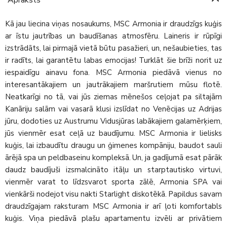
Kā jau liecina viņas nosaukums, MSC Armonia ir draudzīgs kuģis
ar īstu jautrības un baudīšanas atmosfēru. Laineris ir rūpīgi
izstrādāts, lai pirmajā vietā būtu pasažieri, un, nešaubieties, tas
ir radīts, lai garantētu labas emocijas! Turklāt šie brīži norit uz
iespaidīgu ainavu fona. MSC Armonia piedāvā vienus no
interesantākajiem un jautrākajiem maršrutiem mūsu flotē.
Neatkarīgi no tā, vai jūs ziemas mēnešos ceļojat pa siltajām
Kanāriju salām vai vasarā klusi izslīdat no Venēcijas uz Adrijas
jūru, dodoties uz Austrumu Vidusjūras labākajiem galamērķiem,
jūs vienmēr esat ceļā uz baudījumu. MSC Armonia ir lielisks
kuģis, lai izbaudītu draugu un ģimenes kompāniju, baudot sauli
ārējā spa un peldbaseinu kompleksā. Un, ja gadījumā esat pārāk
daudz baudījuši izsmalcināto itāļu un starptautisko virtuvi,
vienmēr varat to līdzsvarot sporta zālē, Armonia SPA vai
vienkārši nodejot visu nakti Starlight diskotēkā. Papildus savam
draudzīgajam raksturam MSC Armonia ir arī ļoti komfortabls
kuģis. Viņa piedāvā plašu apartamentu izvēli ar privātiem