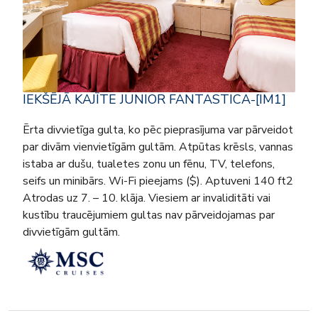
IEKŠĒJĀ KAJĪTE JUNIOR FANTASTICA-[IM1]
Ērta divvietīga gulta, ko pēc pieprasījuma var pārveidot
par divām vienvietīgām gultām. Atpūtas krēsls, vannas
istaba ar dušu, tualetes zonu un fēnu, TV, telefons,
seifs un minibārs. Wi-Fi pieejams ($). Aptuveni 140 ft2
Atrodas uz 7. – 10. klāja. Viesiem ar invaliditāti vai
kustību traucējumiem gultas nav pārveidojamas par
divvietīgām gultām.