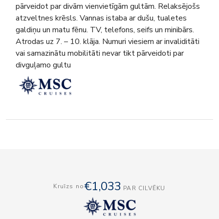
pārveidot par divām vienvietīgām gultām. Relaksējošs
atzveltnes krēsls. Vannas istaba ar dušu, tualetes
galdiņu un matu fēnu. TV, telefons, seifs un minibārs.
Atrodas uz 7. – 10. klāja. Numuri viesiem ar invaliditāti
vai samazinātu mobilitāti nevar tikt pārveidoti par
divguļamo gultu
€1,033
Kruīzs no
PAR CILVĒKU