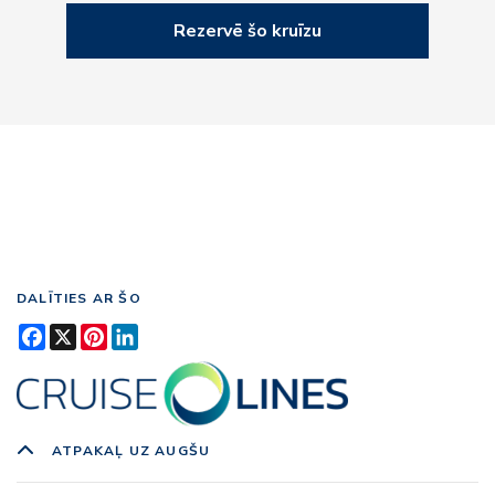
Rezervē šo kruīzu
DALĪTIES AR ŠO
Facebook
X
Pinterest
LinkedIn
ATPAKAĻ UZ AUGŠU