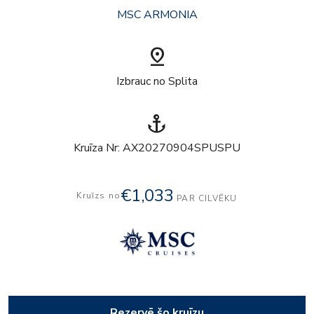
MSC ARMONIA
pin_drop
Izbrauc no Splita
anchor
Kruīza Nr: AX20270904SPUSPU
€1,033
Kruīzs no
PAR CILVĒKU
Rezervē šo kruīzu