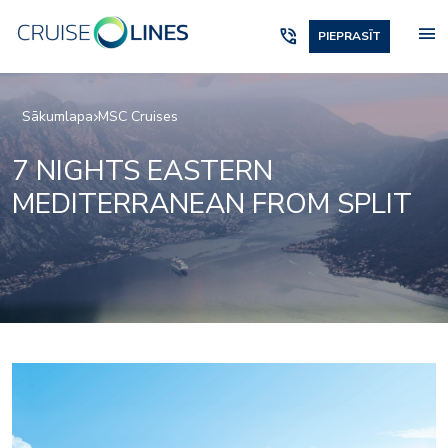
menu
phone_in_talk
PIEPRASĪT
Sākumlapa
MSC Cruises
7 NIGHTS EASTERN
MEDITERRANEAN FROM SPLIT
Fitness