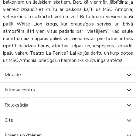
balkoniem un lieliskiem skatiem. Bet, kā vienmēr, jābrīdina: ja
vienreiz izbaudīsiet kruīzu ar balkona kajīti uz MSC Armonia,
vēlēsieties to atkārtot vēl un vēl! Britu kruīza viesiem īpaši
patīk White Lion krogs, kur draudzīgais serviss un brīvā
atmosfēra ātri vien visus padarīs par “vietējiem”. Kad saule
noriet un aiz muguras paliek vēl viena ostas piestātne, ir laiks
izpētīt daudzos bārus, atpūtas telpas un, iespējams, izbaudīt
īpašu vakaru Teatro La Fenice? Lai ko jūs darītu un kurp dotos
uz MSC Armonia, priecīgs un harmonisks kruīzs ir garantēts!
Izklaide
Fitnesa centrs
Relaksācija
Cits
Ēdiens un dzērieni