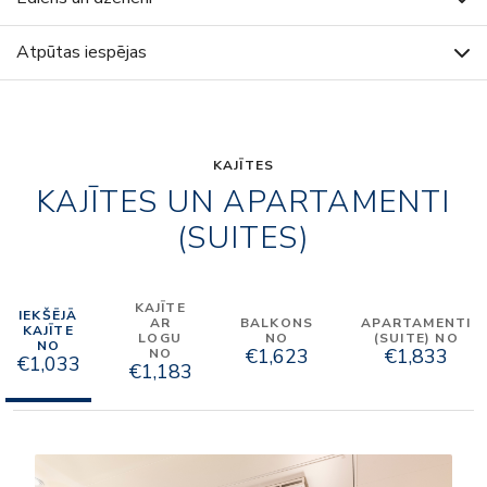
Atpūtas iespējas
KAJĪTES
KAJĪTES UN APARTAMENTI
(SUITES)
KAJĪTE
IEKŠĒJĀ
AR
BALKONS
APARTAMENTI
KAJĪTE
LOGU
NO
(SUITE) NO
NO
€1,623
€1,833
NO
€1,033
€1,183