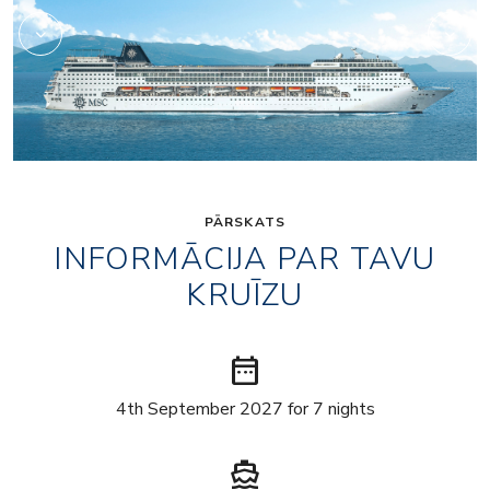
PĀRSKATS
INFORMĀCIJA PAR TAVU
KRUĪZU
date_range
4th September 2027 for 7 nights
directions_boat