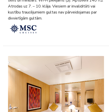
seifs un minibārs. Wi-Fi pieejams ($). Aptuveni 140 ft2
Atrodas uz 7. – 10. klāja. Viesiem ar invaliditāti vai
kustību traucējumiem gultas nav pārveidojamas par
divvietīgām gultām.