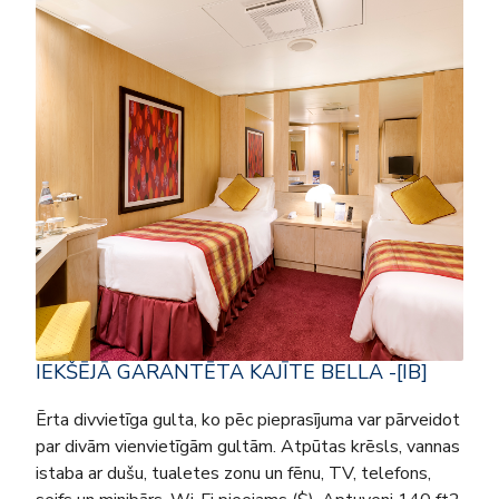
IEKŠĒJĀ GARANTĒTA KAJĪTE BELLA -[IB]
Ērta divvietīga gulta, ko pēc pieprasījuma var pārveidot
par divām vienvietīgām gultām. Atpūtas krēsls, vannas
istaba ar dušu, tualetes zonu un fēnu, TV, telefons,