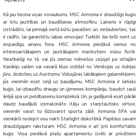
Kā jau liecina viņas nosaukums, MSC Armonia ir draudzīgs kuģis
ar īstu jautrības un baudīšanas atmosfēru. Laineris ir rūpīgi
izstrādāts, lai pirmajā vietā būtu pasažieri, un, nešaubieties, tas
ir radīts, lai garantētu labas emocijas! Turklāt šie brīži norit uz
iespaidīgu ainavu fona. MSC Armonia piedāvā vienus no
interesantākajiem un jautrākajiem maršrutiem mūsu flotē.
Neatkarīgi no tā, vai jūs ziemas mēnešos ceļojat pa siltajām
Kanāriju salām vai vasarā klusi izslīdat no Venēcijas uz Adrijas
jūru, dodoties uz Austrumu Vidusjūras labākajiem galamērķiem,
jūs vienmēr esat ceļā uz baudījumu. MSC Armonia ir lielisks
kuģis, lai izbaudītu draugu un ģimenes kompāniju, baudot sauli
ārējā spa un peldbaseinu kompleksā. Un, ja gadījumā esat pārāk
daudz baudījuši izsmalcināto itāļu un starptautisko virtuvi,
vienmēr varat to līdzsvarot sporta zālē, Armonia SPA vai
vienkārši nodejot visu nakti Starlight diskotēkā. Papildus savam
draudzīgajam raksturam MSC Armonia ir arī ļoti komfortabls
kuģis. Viņa piedāvā plašu apartamentu izvēli ar privātiem