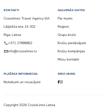
KONTAKTI
GALVENĀS SAITES
Cruiselines Travel Agency SIA
Par mums
Lāčplēša iela 14-302
Reģioni
Riga, Latvia
Grupu kruīzi
call
+371 27888862
Kruīzu piedāvājumi
email
info@cruiselines.lv
Kruīzu kompānijas
Mūsu kontakti
PLAŠĀKA INFORMĀCIJA
SEKO MUMS
Noteikumi un nosacījumi
Copyright
2026
CruiseLines Latvia