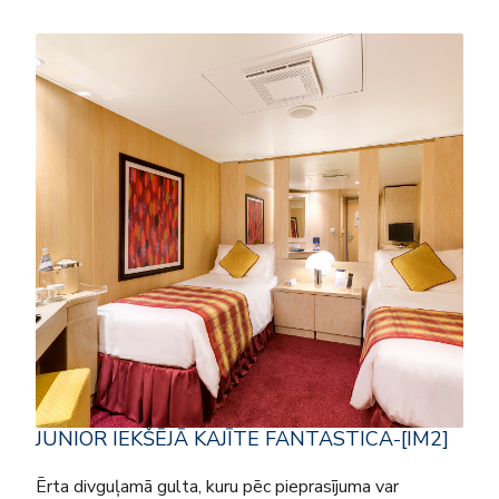
JUNIOR IEKŠĒJĀ KAJĪTE FANTASTICA-[IM2]
Ērta divguļamā gulta, kuru pēc pieprasījuma var