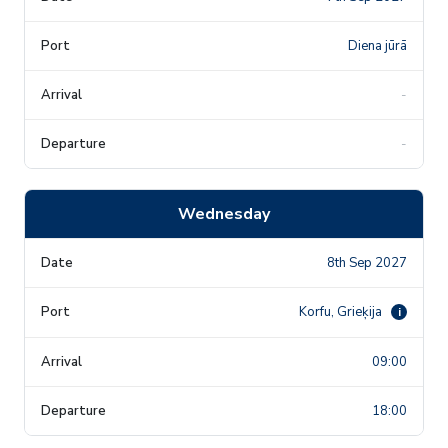
Diena jūrā
-
-
Wednesday
8th Sep 2027
Korfu, Grieķija
i
09:00
18:00