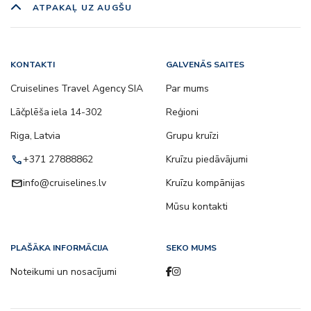
ATPAKAĻ UZ AUGŠU
KONTAKTI
GALVENĀS SAITES
Cruiselines Travel Agency SIA
Par mums
Lāčplēša iela 14-302
Reģioni
Riga, Latvia
Grupu kruīzi
call
+371 27888862
Kruīzu piedāvājumi
email
info@cruiselines.lv
Kruīzu kompānijas
Mūsu kontakti
PLAŠĀKA INFORMĀCIJA
SEKO MUMS
Noteikumi un nosacījumi