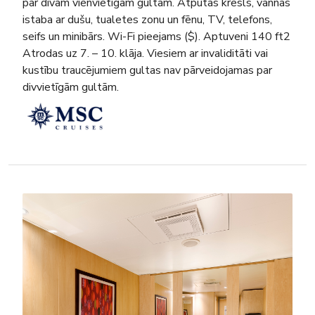
par divām vienvietīgām gultām. Atpūtas krēsls, vannas
istaba ar dušu, tualetes zonu un fēnu, TV, telefons,
seifs un minibārs. Wi-Fi pieejams ($). Aptuveni 140 ft2
Atrodas uz 7. – 10. klāja. Viesiem ar invaliditāti vai
kustību traucējumiem gultas nav pārveidojamas par
divvietīgām gultām.