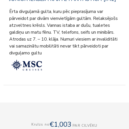
Ērta divguļamā gulta, kuru pēc pieprasījuma var
pārveidot par divām vienvietīgām gultām. Relaksējošs
atzveltnes krēsls. Vannas istaba ar dušu, tualetes
galdiņu un matu fēnu. TV, telefons, seifs un minibārs.
Atrodas uz 7. – 10. klāja. Numuri viesiem ar invaliditāti
vai samazinātu mobilitāti nevar tikt pārveidoti par
divguļamo gultu
€1,003
Kruīzs no
PAR CILVĒKU