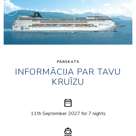
PĀRSKATS
INFORMĀCIJA PAR TAVU
KRUĪZU
date_range
11th September 2027 for 7 nights
directions_boat