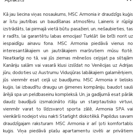
Kā jau liecina viņas nosaukums, MSC Armonia ir draudzīgs kuģis
ar īstu jautrības un baudīšanas atmosfēru. Laineris ir rūpīgi
izstrādāts, lai pirmajā vietā būtu pasažieri, un, nešaubieties, tas
ir radīts, lai garantētu labas emocijas! Turklāt šie brīži norit uz
iespaidīgu ainavu fona. MSC Armonia piedāvā vienus no
interesantākajiem un jautrākajiem maršrutiem mūsu flotē.
Neatkarīgi no tā, vai jūs ziemas mēnešos ceļojat pa siltajām
Kanāriju salām vai vasarā klusi izslīdat no Venēcijas uz Adrijas
jūru, dodoties uz Austrumu Vidusjūras labākajiem galamērķiem,
jūs vienmēr esat ceļā uz baudījumu. MSC Armonia ir lielisks
kuģis, lai izbaudītu draugu un ģimenes kompāniju, baudot sauli
ārējā spa un peldbaseinu kompleksā. Un, ja gadījumā esat pārāk
daudz baudījuši izsmalcināto itāļu un starptautisko virtuvi,
vienmēr varat to līdzsvarot sporta zālē, Armonia SPA vai
vienkārši nodejot visu nakti Starlight diskotēkā. Papildus savam
draudzīgajam raksturam MSC Armonia ir arī ļoti komfortabls
kuģis. Viņa piedāvā plašu apartamentu izvēli ar privātiem