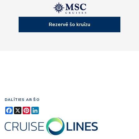
Rezervē šo kruīzu
DALĪTIES AR ŠO
Facebook
X
Pinterest
LinkedIn