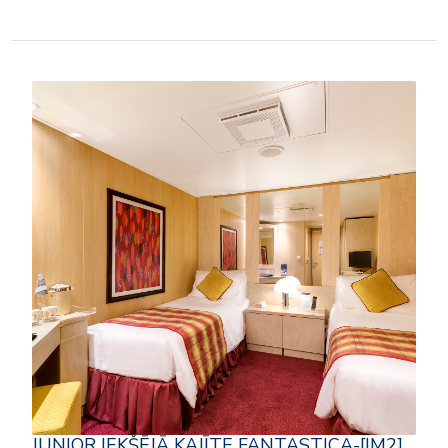
JUNIOR IEKŠĒJĀ KAJĪTE FANTASTICA-[IM2]