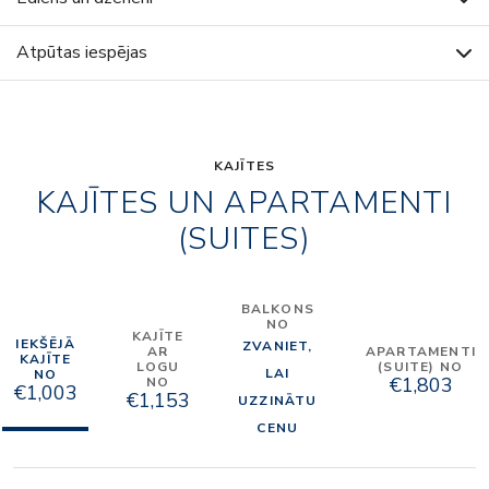
Atpūtas iespējas
KAJĪTES
KAJĪTES UN APARTAMENTI
(SUITES)
BALKONS
NO
KAJĪTE
IEKŠĒJĀ
ZVANIET,
AR
APARTAMENTI
KAJĪTE
LOGU
(SUITE) NO
LAI
NO
€1,803
NO
€1,003
€1,153
UZZINĀTU
CENU