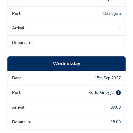
Diena jūrā
-
-
Wednesday
15th Sep 2027
Korfu, Grieķija
i
09:00
18:00