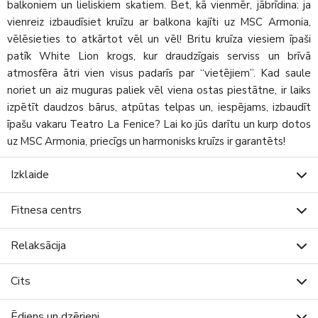
balkoniem un lieliskiem skatiem. Bet, kā vienmēr, jābrīdina: ja
vienreiz izbaudīsiet kruīzu ar balkona kajīti uz MSC Armonia,
vēlēsieties to atkārtot vēl un vēl! Britu kruīza viesiem īpaši
patīk White Lion krogs, kur draudzīgais serviss un brīvā
atmosfēra ātri vien visus padarīs par “vietējiem”. Kad saule
noriet un aiz muguras paliek vēl viena ostas piestātne, ir laiks
izpētīt daudzos bārus, atpūtas telpas un, iespējams, izbaudīt
īpašu vakaru Teatro La Fenice? Lai ko jūs darītu un kurp dotos
uz MSC Armonia, priecīgs un harmonisks kruīzs ir garantēts!
Izklaide
Fitnesa centrs
Relaksācija
Cits
Ēdiens un dzērieni