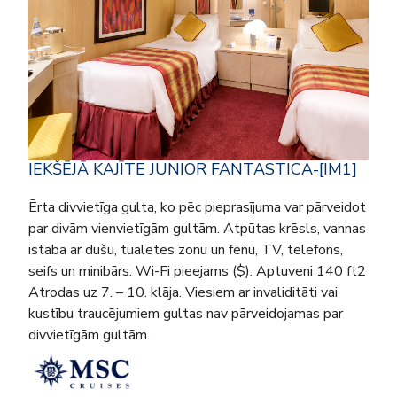
IEKŠĒJĀ KAJĪTE JUNIOR FANTASTICA-[IM1]
Ērta divvietīga gulta, ko pēc pieprasījuma var pārveidot
par divām vienvietīgām gultām. Atpūtas krēsls, vannas
istaba ar dušu, tualetes zonu un fēnu, TV, telefons,
seifs un minibārs. Wi-Fi pieejams ($). Aptuveni 140 ft2
Atrodas uz 7. – 10. klāja. Viesiem ar invaliditāti vai
kustību traucējumiem gultas nav pārveidojamas par
divvietīgām gultām.