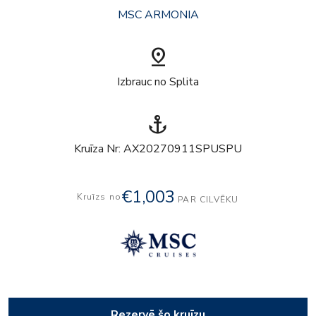
MSC ARMONIA
pin_drop
Izbrauc no Splita
anchor
Kruīza Nr: AX20270911SPUSPU
€1,003
Kruīzs no
PAR CILVĒKU
Rezervē šo kruīzu