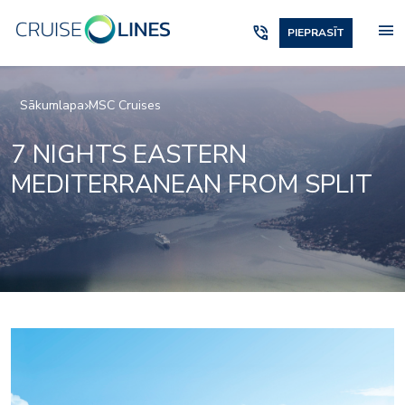
menu
phone_in_talk
PIEPRASĪT
Sākumlapa
MSC Cruises
7 NIGHTS EASTERN
MEDITERRANEAN FROM SPLIT
Fitness