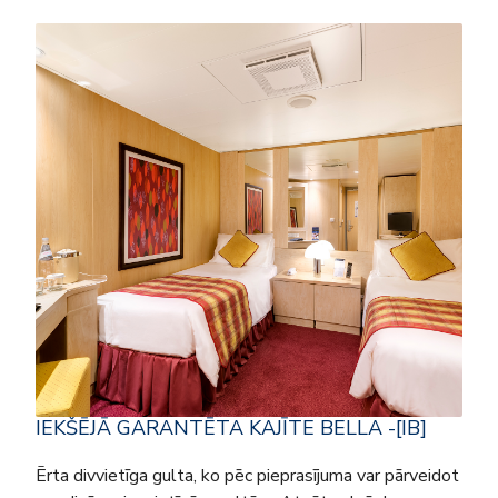
IEKŠĒJĀ GARANTĒTA KAJĪTE BELLA -[IB]
Ērta divvietīga gulta, ko pēc pieprasījuma var pārveidot