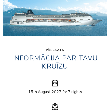
PĀRSKATS
INFORMĀCIJA PAR TAVU
KRUĪZU
date_range
15th August 2027 for 7 nights
directions_boat