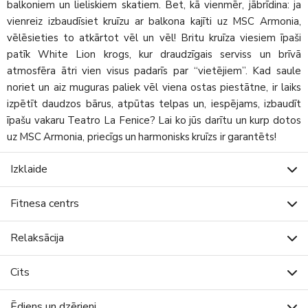
balkoniem un lieliskiem skatiem. Bet, kā vienmēr, jābrīdina: ja
vienreiz izbaudīsiet kruīzu ar balkona kajīti uz MSC Armonia,
vēlēsieties to atkārtot vēl un vēl! Britu kruīza viesiem īpaši
patīk White Lion krogs, kur draudzīgais serviss un brīvā
atmosfēra ātri vien visus padarīs par “vietējiem”. Kad saule
noriet un aiz muguras paliek vēl viena ostas piestātne, ir laiks
izpētīt daudzos bārus, atpūtas telpas un, iespējams, izbaudīt
īpašu vakaru Teatro La Fenice? Lai ko jūs darītu un kurp dotos
uz MSC Armonia, priecīgs un harmonisks kruīzs ir garantēts!
Izklaide
Fitnesa centrs
Relaksācija
Cits
Ēdiens un dzērieni