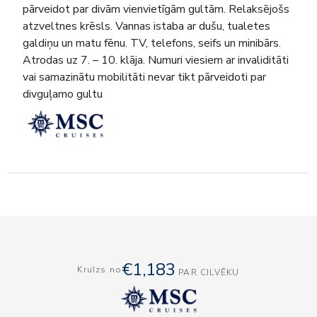
pārveidot par divām vienvietīgām gultām. Relaksējošs
atzveltnes krēsls. Vannas istaba ar dušu, tualetes
galdiņu un matu fēnu. TV, telefons, seifs un minibārs.
Atrodas uz 7. – 10. klāja. Numuri viesiem ar invaliditāti
vai samazinātu mobilitāti nevar tikt pārveidoti par
divguļamo gultu
€1,183
Kruīzs no
PAR CILVĒKU