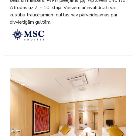
seifs un minibārs. Wi-Fi pieejams ($). Aptuveni 140 ft2
Atrodas uz 7. – 10. klāja. Viesiem ar invaliditāti vai
kustību traucējumiem gultas nav pārveidojamas par
divvietīgām gultām.