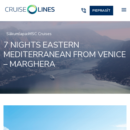
menu
phone_in_talk
PIEPRASĪT
Sākumlapa
MSC Cruises
7 NIGHTS EASTERN
MEDITERRANEAN FROM VENICE
– MARGHERA
Fitness