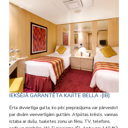
IEKŠĒJĀ GARANTĒTA KAJĪTE BELLA -[IB]
Ērta divvietīga gulta, ko pēc pieprasījuma var pārveidot
par divām vienvietīgām gultām. Atpūtas krēsls, vannas
istaba ar dušu, tualetes zonu un fēnu, TV, telefons,