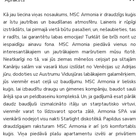
Kā jau liecina viņas nosaukums, MSC Armonia ir draudzīgs kuģis
ar īstu jautrības un baudīšanas atmosfēru. Laineris ir rūpīgi
izstrādāts, lai pirmajā vietā būtu pasažieri, un, nešaubieties, tas
ir radīts, lai garantētu labas emocijas! Turklāt šie brīži norit uz
iespaidīgu ainavu fona. MSC Armonia piedāvā vienus no
interesantākajiem un jautrākajiem maršrutiem mūsu flotē.
Neatkarīgi no tā, vai jūs ziemas mēnešos ceļojat pa siltajām
Kanāriju salām vai vasarā klusi izslīdat no Venēcijas uz Adrijas
jūru, dodoties uz Austrumu Vidusjūras labākajiem galamērķiem,
jūs vienmēr esat ceļā uz baudījumu. MSC Armonia ir lielisks
kuģis, lai izbaudītu draugu un ģimenes kompāniju, baudot sauli
ārējā spa un peldbaseinu kompleksā. Un, ja gadījumā esat pārāk
daudz baudījuši izsmalcināto itāļu un starptautisko virtuvi,
vienmēr varat to līdzsvarot sporta zālē, Armonia SPA vai
vienkārši nodejot visu nakti Starlight diskotēkā. Papildus savam
draudzīgajam raksturam MSC Armonia ir arī ļoti komfortabls
kuģis. Viņa piedāvā plašu apartamentu izvēli ar privātiem