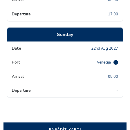
17:00
Sunday
22nd Aug 2027
Venēcija
i
08:00
-
PARĀDĪT KARTI