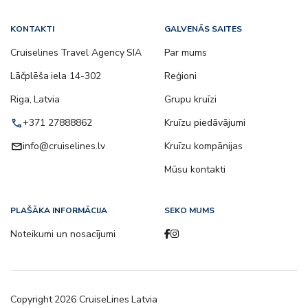
KONTAKTI
GALVENĀS SAITES
Cruiselines Travel Agency SIA
Par mums
Lāčplēša iela 14-302
Reģioni
Riga, Latvia
Grupu kruīzi
call
+371 27888862
Kruīzu piedāvājumi
email
info@cruiselines.lv
Kruīzu kompānijas
Mūsu kontakti
PLAŠĀKA INFORMĀCIJA
SEKO MUMS
Noteikumi un nosacījumi
Copyright
2026
CruiseLines Latvia