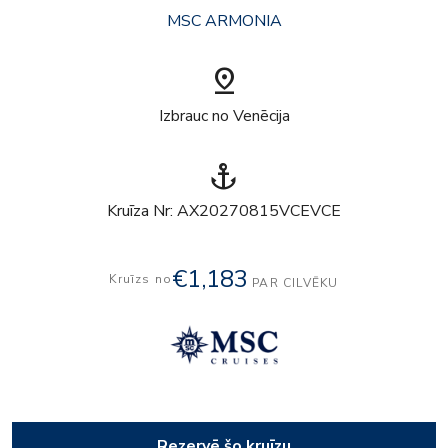
MSC ARMONIA
pin_drop
Izbrauc no Venēcija
anchor
Kruīza Nr: AX20270815VCEVCE
€1,183
Kruīzs no
PAR CILVĒKU
Rezervē šo kruīzu