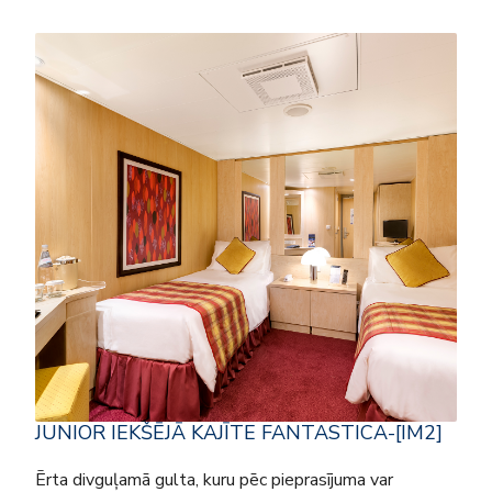
JUNIOR IEKŠĒJĀ KAJĪTE FANTASTICA-[IM2]
Ērta divguļamā gulta, kuru pēc pieprasījuma var