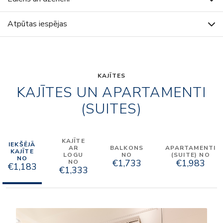
Atpūtas iespējas
KAJĪTES
KAJĪTES UN APARTAMENTI
(SUITES)
KAJĪTE
IEKŠĒJĀ
AR
BALKONS
APARTAMENTI
KAJĪTE
LOGU
NO
(SUITE) NO
NO
€1,733
€1,983
NO
€1,183
€1,333