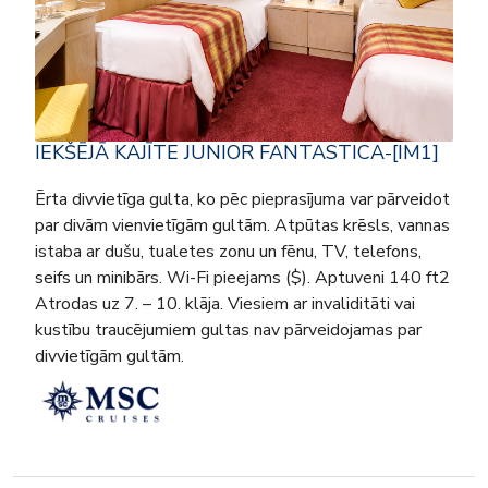
IEKŠĒJĀ KAJĪTE JUNIOR FANTASTICA-[IM1]
Ērta divvietīga gulta, ko pēc pieprasījuma var pārveidot
par divām vienvietīgām gultām. Atpūtas krēsls, vannas
istaba ar dušu, tualetes zonu un fēnu, TV, telefons,
seifs un minibārs. Wi-Fi pieejams ($). Aptuveni 140 ft2
Atrodas uz 7. – 10. klāja. Viesiem ar invaliditāti vai
kustību traucējumiem gultas nav pārveidojamas par
divvietīgām gultām.