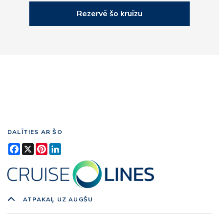
Rezervē šo kruīzu
DALĪTIES AR ŠO
Facebook
X
Pinterest
LinkedIn
ATPAKAĻ UZ AUGŠU