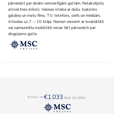
pārveidot par divām vienvietīgām gultām. Relaksējošs
atzveltnes krēsls. Vannas istaba ar dušu, tualetes
galdiņu un matu fēnu. TV, telefons, seifs un minibārs.
Atrodas uz 7. – 10. klāja. Numuri viesiem ar invaliditāti
vai samazinātu mobilitāti nevar tikt pārveidoti par
divguļamo gultu
€1,033
Kruīzs no
PAR CILVĒKU