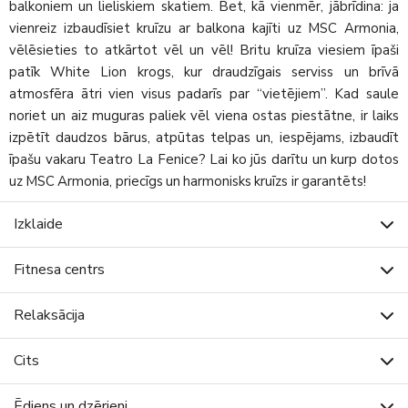
balkoniem un lieliskiem skatiem. Bet, kā vienmēr, jābrīdina: ja
vienreiz izbaudīsiet kruīzu ar balkona kajīti uz MSC Armonia,
vēlēsieties to atkārtot vēl un vēl! Britu kruīza viesiem īpaši
patīk White Lion krogs, kur draudzīgais serviss un brīvā
atmosfēra ātri vien visus padarīs par “vietējiem”. Kad saule
noriet un aiz muguras paliek vēl viena ostas piestātne, ir laiks
izpētīt daudzos bārus, atpūtas telpas un, iespējams, izbaudīt
īpašu vakaru Teatro La Fenice? Lai ko jūs darītu un kurp dotos
uz MSC Armonia, priecīgs un harmonisks kruīzs ir garantēts!
Izklaide
Fitnesa centrs
Relaksācija
Cits
Ēdiens un dzērieni