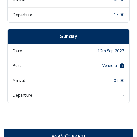
17:00
Sunday
12th Sep 2027
Venēcija
i
08:00
-
PARĀDĪT KARTI