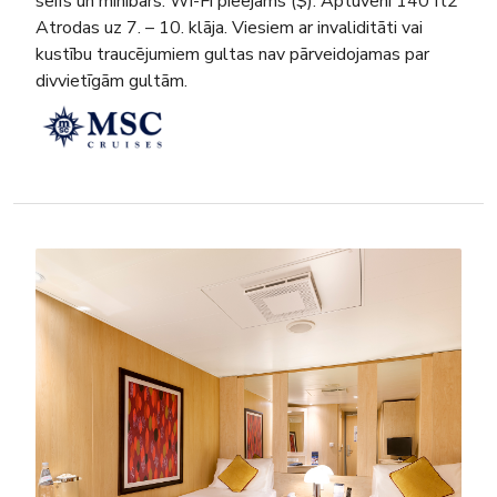
seifs un minibārs. Wi-Fi pieejams ($). Aptuveni 140 ft2
Atrodas uz 7. – 10. klāja. Viesiem ar invaliditāti vai
kustību traucējumiem gultas nav pārveidojamas par
divvietīgām gultām.