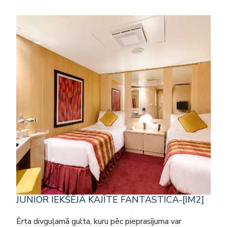
JUNIOR IEKŠĒJĀ KAJĪTE FANTASTICA-[IM2]
Ērta divguļamā gulta, kuru pēc pieprasījuma var