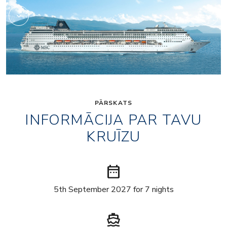
PĀRSKATS
INFORMĀCIJA PAR TAVU
KRUĪZU
date_range
5th September 2027 for 7 nights
directions_boat