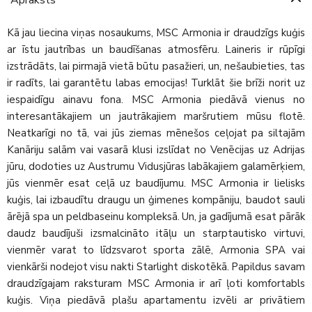
Kā jau liecina viņas nosaukums, MSC Armonia ir draudzīgs kuģis
ar īstu jautrības un baudīšanas atmosfēru. Laineris ir rūpīgi
izstrādāts, lai pirmajā vietā būtu pasažieri, un, nešaubieties, tas
ir radīts, lai garantētu labas emocijas! Turklāt šie brīži norit uz
iespaidīgu ainavu fona. MSC Armonia piedāvā vienus no
interesantākajiem un jautrākajiem maršrutiem mūsu flotē.
Neatkarīgi no tā, vai jūs ziemas mēnešos ceļojat pa siltajām
Kanāriju salām vai vasarā klusi izslīdat no Venēcijas uz Adrijas
jūru, dodoties uz Austrumu Vidusjūras labākajiem galamērķiem,
jūs vienmēr esat ceļā uz baudījumu. MSC Armonia ir lielisks
kuģis, lai izbaudītu draugu un ģimenes kompāniju, baudot sauli
ārējā spa un peldbaseinu kompleksā. Un, ja gadījumā esat pārāk
daudz baudījuši izsmalcināto itāļu un starptautisko virtuvi,
vienmēr varat to līdzsvarot sporta zālē, Armonia SPA vai
vienkārši nodejot visu nakti Starlight diskotēkā. Papildus savam
draudzīgajam raksturam MSC Armonia ir arī ļoti komfortabls
kuģis. Viņa piedāvā plašu apartamentu izvēli ar privātiem