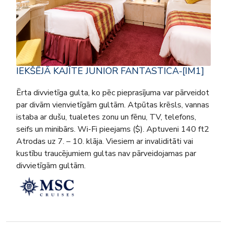
IEKŠĒJĀ KAJĪTE JUNIOR FANTASTICA-[IM1]
Ērta divvietīga gulta, ko pēc pieprasījuma var pārveidot
par divām vienvietīgām gultām. Atpūtas krēsls, vannas
istaba ar dušu, tualetes zonu un fēnu, TV, telefons,
seifs un minibārs. Wi-Fi pieejams ($). Aptuveni 140 ft2
Atrodas uz 7. – 10. klāja. Viesiem ar invaliditāti vai
kustību traucējumiem gultas nav pārveidojamas par
divvietīgām gultām.