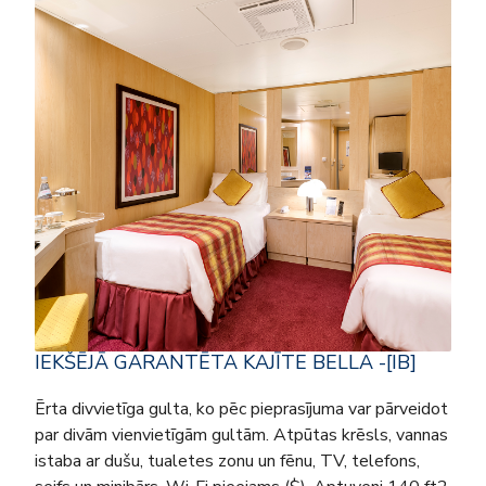
IEKŠĒJĀ GARANTĒTA KAJĪTE BELLA -[IB]
Ērta divvietīga gulta, ko pēc pieprasījuma var pārveidot
par divām vienvietīgām gultām. Atpūtas krēsls, vannas
istaba ar dušu, tualetes zonu un fēnu, TV, telefons,