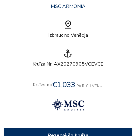
MSC ARMONIA
pin_drop
Izbrauc no Venēcija
anchor
Kruīza Nr: AX20270905VCEVCE
€1,033
Kruīzs no
PAR CILVĒKU
Rezervē šo kruīzu