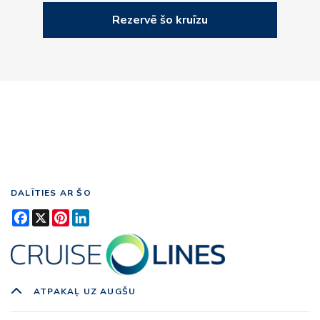
Rezervē šo kruīzu
DALĪTIES AR ŠO
Facebook
X
Pinterest
LinkedIn
ATPAKAĻ UZ AUGŠU