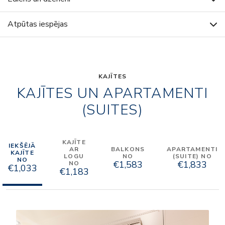
Atpūtas iespējas
KAJĪTES
KAJĪTES UN APARTAMENTI
(SUITES)
KAJĪTE
IEKŠĒJĀ
AR
BALKONS
APARTAMENTI
KAJĪTE
LOGU
NO
(SUITE) NO
NO
€1,583
€1,833
NO
€1,033
€1,183