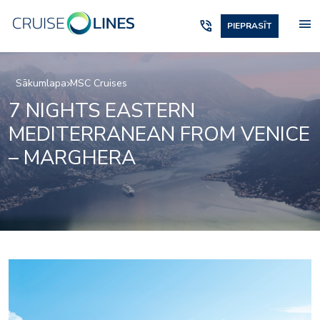
menu
phone_in_talk
PIEPRASĪT
Sākumlapa
MSC Cruises
7 NIGHTS EASTERN
MEDITERRANEAN FROM VENICE
– MARGHERA
Fitness