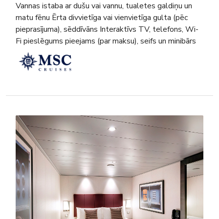
Vannas istaba ar dušu vai vannu, tualetes galdiņu un
matu fēnu Ērta divvietīga vai vienvietīga gulta (pēc
pieprasījuma), sēddīvāns Interaktīvs TV, telefons, Wi-
Fi pieslēgums pieejams (par maksu), seifs un minibārs