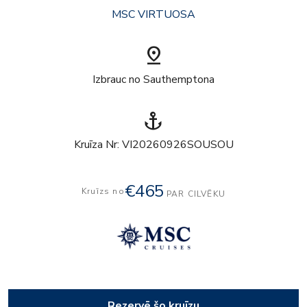
MSC VIRTUOSA
pin_drop
Izbrauc no Sauthemptona
anchor
Kruīza Nr: VI20260926SOUSOU
€465
Kruīzs no
PAR CILVĒKU
Rezervē šo kruīzu