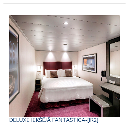
DELUXE IEKŠĒJĀ FANTASTICA-[IR2]