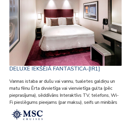
DELUXE IEKŠĒJĀ FANTASTICA-[IR1]
Vannas istaba ar dušu vai vannu, tualetes galdiņu un
matu fēnu Ērta divvietīga vai vienvietīga gulta (pēc
pieprasījuma), sēddīvāns Interaktīvs TV, telefons, Wi-
Fi pieslēgums pieejams (par maksu), seifs un minibārs