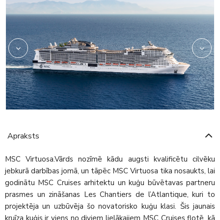
Apraksts
MSC Virtuosa.Vārds nozīmē kādu augsti kvalificētu cilvēku
jebkurā darbības jomā, un tāpēc MSC Virtuosa tika nosaukts, lai
godinātu MSC Cruises arhitektu un kuģu būvētavas partneru
prasmes un zināšanas Les Chantiers de l’Atlantique, kuri to
projektēja un uzbūvēja šo novatorisko kuģu klasi. Šis jaunais
kruīza kuģis ir viens no diviem lielākajiem MSC Cruises flotē, kā