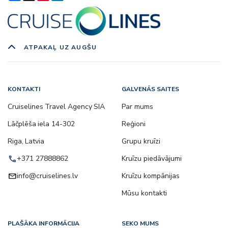
ATPAKAĻ UZ AUGŠU
KONTAKTI
GALVENĀS SAITES
Cruiselines Travel Agency SIA
Par mums
Lāčplēša iela 14-302
Reģioni
Riga, Latvia
Grupu kruīzi
call
+371 27888862
Kruīzu piedāvājumi
email
info@cruiselines.lv
Kruīzu kompānijas
Mūsu kontakti
PLAŠĀKA INFORMĀCIJA
SEKO MUMS