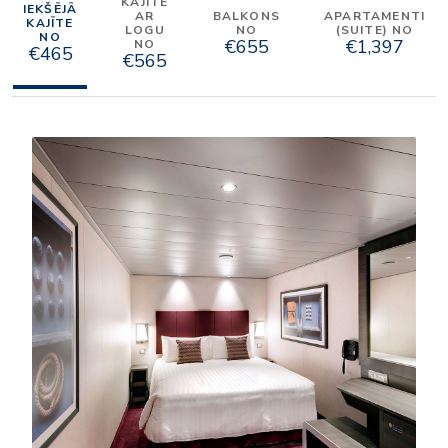
KAJĪTE
IEKŠĒJĀ
AR
BALKONS
APARTAMENTI
KAJĪTE
LOGU
NO
(SUITE) NO
NO
€655
€1,397
NO
€465
€565