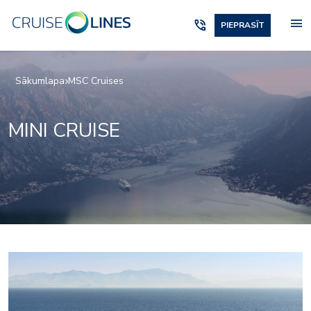
menu
phone_in_talk
PIEPRASĪT
Sākumlapa
MSC Cruises
MINI CRUISE
MSC
msc-starship-club_vi_b