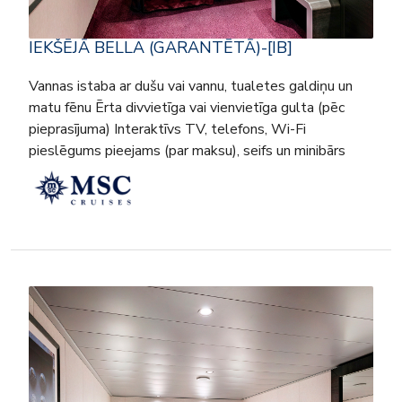
IEKŠĒJĀ BELLA (GARANTĒTĀ)-[IB]
Vannas istaba ar dušu vai vannu, tualetes galdiņu un
matu fēnu Ērta divvietīga vai vienvietīga gulta (pēc
pieprasījuma) Interaktīvs TV, telefons, Wi-Fi
pieslēgums pieejams (par maksu), seifs un minibārs