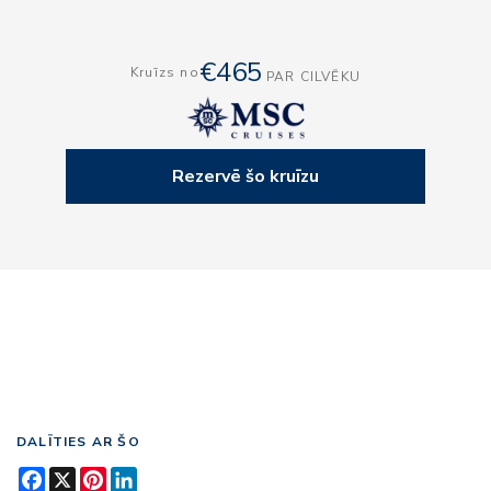
€465
Kruīzs no
PAR CILVĒKU
Rezervē šo kruīzu
DALĪTIES AR ŠO
Facebook
X
Pinterest
LinkedIn