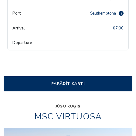
Sauthemptona
i
07:00
-
PARĀDĪT KARTI
JŪSU KUĢIS
MSC VIRTUOSA
MSC
msc-starship-club_vi_b