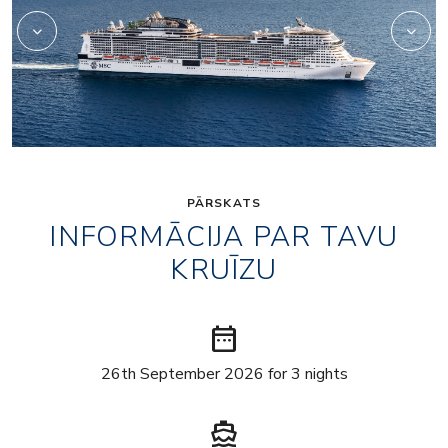
PĀRSKATS
INFORMĀCIJA PAR TAVU
KRUĪZU
date_range
26th September 2026 for 3 nights
directions_boat