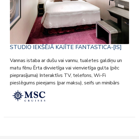
STUDIO IEKŠĒJĀ KAJĪTE FANTASTICA-[IS]
Vannas istaba ar dušu vai vannu, tualetes galdiņu un
matu fēnu Ērta divvietīga vai vienvietīga gulta (pēc
pieprasījuma) Interaktīvs TV, telefons, Wi-Fi
pieslēgums pieejams (par maksu), seifs un minibārs