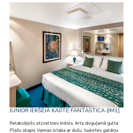
JUNIOR IEKŠĒJĀ KAJĪTE FANTASTICA-[IM1]
Relaksējošs atzveltnes krēsls, ērta divguļamā gulta
Plašs skapis Vannas istaba ar dušu, tualetes galdiņu