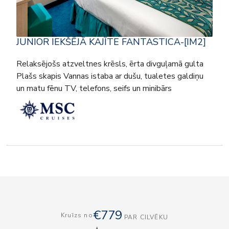
JUNIOR IEKŠĒJĀ KAJĪTE FANTASTICA-[IM2]
Relaksējošs atzveltnes krēsls, ērta divguļamā gulta
Plašs skapis Vannas istaba ar dušu, tualetes galdiņu
un matu fēnu TV, telefons, seifs un minibārs
€779
Kruīzs no
PAR CILVĒKU