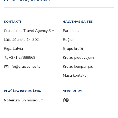
KONTAKTI
GALVENĀS SAITES
Cruiselines Travel Agency SIA
Par mums
Lāčplēša iela 14-302
Reģioni
Riga, Latvia
Grupu kruīzi
call
+371 27888862
Kruīzu piedāvājumi
email
info@cruiselines.lv
Kruīzu kompānijas
Mūsu kontakti
PLAŠĀKA INFORMĀCIJA
SEKO MUMS
Noteikumi un nosacījumi