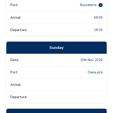
Basseterre
i
08:00
18:00
Sunday
15th Nov 2026
Diena jūrā
-
-