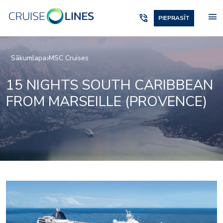
menu
phone_in_talk
PIEPRASĪT
Sākumlapa
MSC Cruises
15 NIGHTS SOUTH CARIBBEAN
FROM MARSEILLE (PROVENCE)
relaxation05
ox_restaurant_and_bar