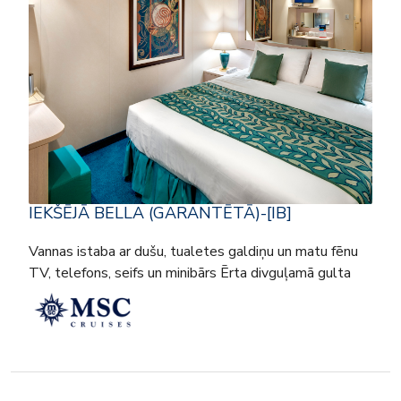
IEKŠĒJĀ BELLA (GARANTĒTĀ)-[IB]
Vannas istaba ar dušu, tualetes galdiņu un matu fēnu
TV, telefons, seifs un minibārs Ērta divguļamā gulta