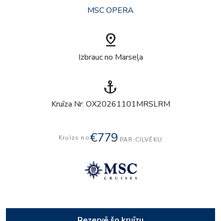
MSC OPERA
pin_drop
Izbrauc no Marseļa
anchor
Kruīza Nr: OX20261101MRSLRM
€779
Kruīzs no
PAR CILVĒKU
Rezervē šo kruīzu