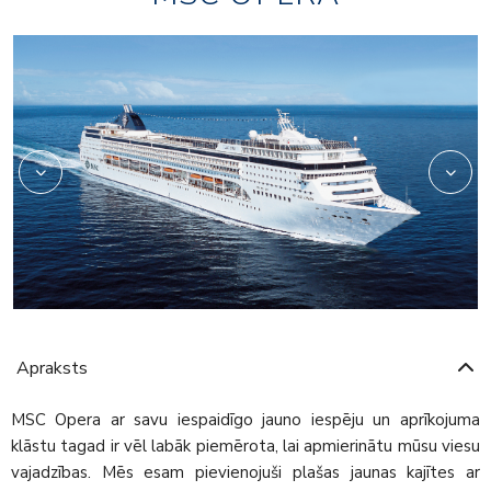
relaxation05
ox_restaurant_and_bar
Apraksts
MSC Opera ar savu iespaidīgo jauno iespēju un aprīkojuma
klāstu tagad ir vēl labāk piemērota, lai apmierinātu mūsu viesu
vajadzības. Mēs esam pievienojuši plašas jaunas kajītes ar