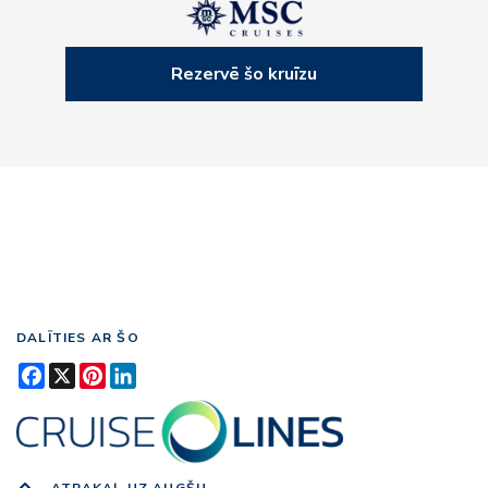
Rezervē šo kruīzu
DALĪTIES AR ŠO
Facebook
X
Pinterest
LinkedIn
ATPAKAĻ UZ AUGŠU