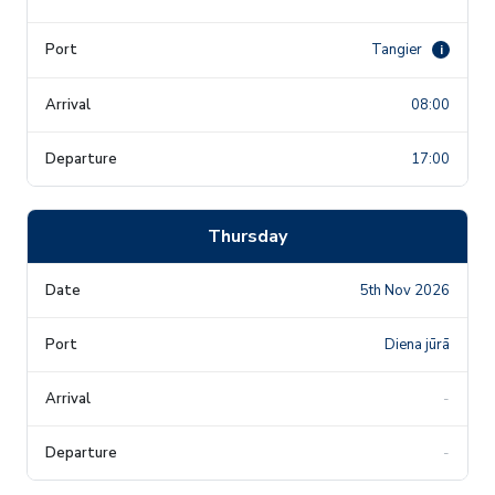
Tangier
i
08:00
17:00
Thursday
5th Nov 2026
Diena jūrā
-
-