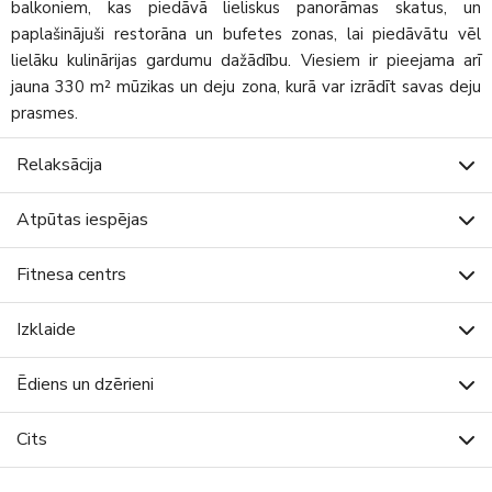
balkoniem, kas piedāvā lieliskus panorāmas skatus, un
paplašinājuši restorāna un bufetes zonas, lai piedāvātu vēl
lielāku kulinārijas gardumu dažādību. Viesiem ir pieejama arī
jauna 330 m² mūzikas un deju zona, kurā var izrādīt savas deju
prasmes.
Relaksācija
Atpūtas iespējas
Fitnesa centrs
Izklaide
Ēdiens un dzērieni
Cits