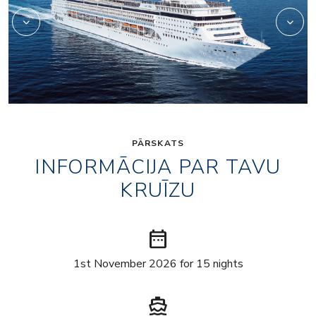
PĀRSKATS
INFORMĀCIJA PAR TAVU
KRUĪZU
date_range
1st November 2026 for 15 nights
directions_boat