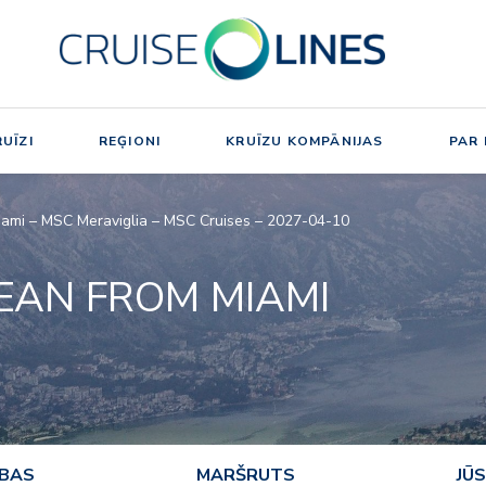
UĪZI
REĢIONI
KRUĪZU KOMPĀNIJAS
PAR
iami – MSC Meraviglia – MSC Cruises – 2027-04-10
EAN FROM MIAMI
ĪBAS
MARŠRUTS
JŪS