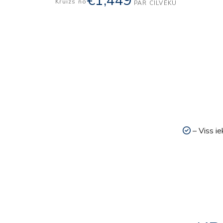
€1,449
Kruīzs no
PAR CILVĒKU
– Viss ie