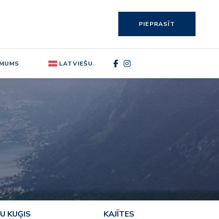
PIEPRASĪT
 MUMS
LATVIEŠU
U KUĢIS
KAJĪTES