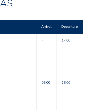
RAS
Arrival
Departure
-
17:00
-
-
-
-
08:00
18:00
-
-