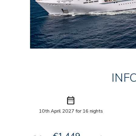
INF
date_range
10th April 2027 for 16 nights