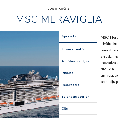
JŪSU KUĢIS
MSC MERAVIGLIA
mr_tv-stud
Apraksts
MSC Merav
ideālu kr
Fitnesa centrs
baudīt izc
sniedz n
Atpūtas iespējas
inovatīva
divu klāj
Izklaide
un iespai
atrakciju 
Relaksācija
Ēdiens un dzērieni
Cits