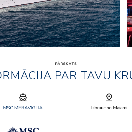
PĀRSKATS
ORMĀCIJA PAR TAVU KR
directions_boat
pin_drop
MSC MERAVIGLIA
Izbrauc no Maiami