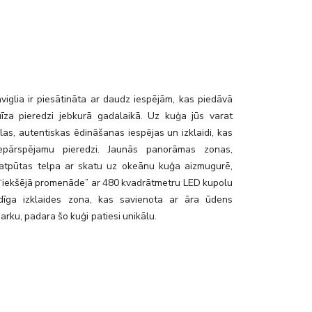
io_bar
iglia ir piesātināta ar daudz iespējām, kas piedāvā
uīza pieredzi jebkurā gadalaikā. Uz kuģa jūs varat
ilas, autentiskas ēdināšanas iespējas un izklaidi, kas
epārspējamu pieredzi. Jaunās panorāmas zonas,
 atpūtas telpa ar skatu uz okeānu kuģa aizmugurē,
u “iekšējā promenāde” ar 480 kvadrātmetru LED kupolu
dīga izklaides zona, kas savienota ar āra ūdens
parku, padara šo kuģi patiesi unikālu.