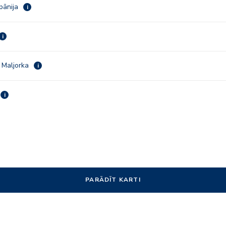
pānija
i
i
 Maljorka
i
i
PARĀDĪT KARTI