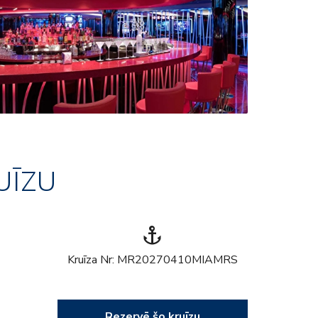
UĪZU
anchor
Kruīza Nr: MR20270410MIAMRS
Rezervē šo kruīzu