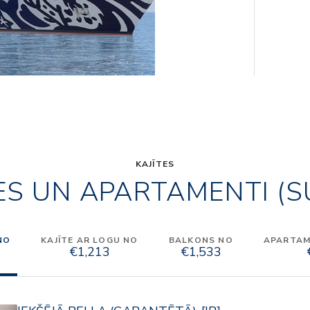
KAJĪTES
ES UN APARTAMENTI (S
NO
KAJĪTE AR LOGU NO
BALKONS NO
APARTAME
€1,213
€1,533