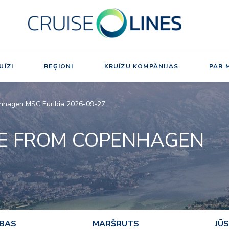
UĪZI
REĢIONI
KRUĪZU KOMPĀNIJAS
PAR 
nhagen MSC Euribia 2026-09-27
E FROM COPENHAGEN
ĪBAS
MARŠRUTS
JŪS