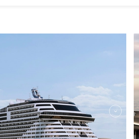
msc-euribia-helios-wine-maker