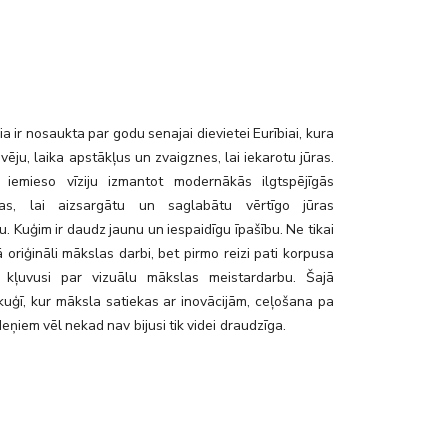
ure-casino
a ir nosaukta par godu senajai dievietei Eurībiai, kura
 vēju, laika apstākļus un zvaigznes, lai iekarotu jūras.
 iemieso vīziju izmantot modernākās ilgtspējīgās
ijas, lai aizsargātu un saglabātu vērtīgo jūras
. Kuģim ir daudz jaunu un iespaidīgu īpašību. Ne tikai
ā oriģināli mākslas darbi, bet pirmo reizi pati korpusa
 kļuvusi par vizuālu mākslas meistardarbu. Šajā
kuģī, kur māksla satiekas ar inovācijām, ceļošana pa
deņiem vēl nekad nav bijusi tik videi draudzīga.