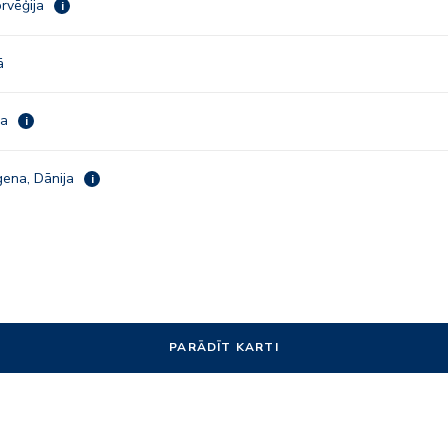
orvēģija
i
ā
ja
i
ena, Dānija
i
PARĀDĪT KARTI