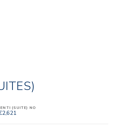
UITES)
NTI (SUITE) NO
€2,621