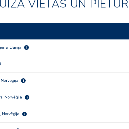
UĪZA VIETAS UN PIETU
ena, Dānija
i
ā
, Norvēģija
i
s, Norvēģija
i
, Norvēģija
i