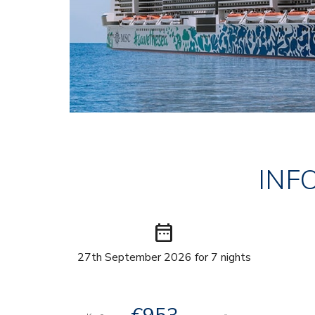
INF
date_range
27th September 2026 for 7 nights