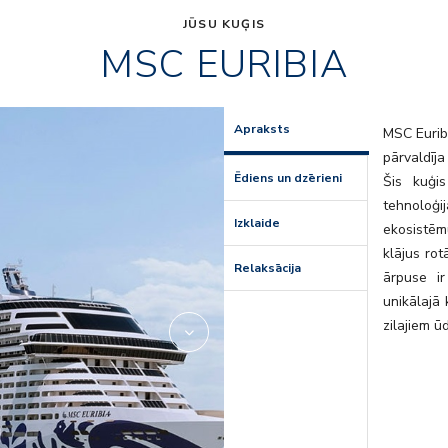
JŪSU KUĢIS
MSC EURIBIA
er
msc-signat
Apraksts
MSC Euribi
pārvaldīja
Ēdiens un dzērieni
Šis kuģis
tehnoloģ
Izklaide
ekosistēmu
klājus rot
Relaksācija
ārpuse ir
unikālajā 
zilajiem ū