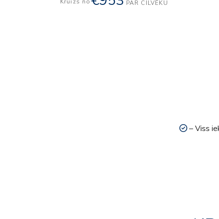
€953
Kruīzs no
PAR CILVĒKU
– Viss ie