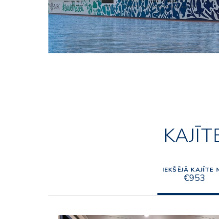
KAJĪT
IEKŠĒJĀ KAJĪTE 
€953