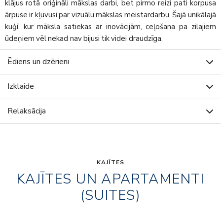
klājus rotā oriģināli mākslas darbi, bet pirmo reizi pati korpusa
ārpuse ir kļuvusi par vizuālu mākslas meistardarbu. Šajā unikālajā
kuģī, kur māksla satiekas ar inovācijām, ceļošana pa zilajiem
ūdeņiem vēl nekad nav bijusi tik videi draudzīga.
Ēdiens un dzērieni
Izklaide
Relaksācija
KAJĪTES
KAJĪTES UN APARTAMENTI
(SUITES)