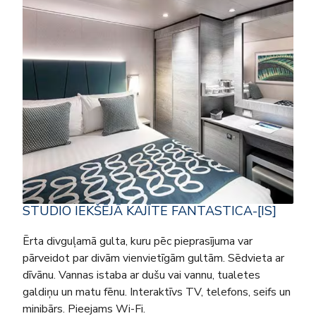
STUDIO IEKŠĒJĀ KAJĪTE FANTASTICA-[IS]
Ērta divguļamā gulta, kuru pēc pieprasījuma var
pārveidot par divām vienvietīgām gultām. Sēdvieta ar
dīvānu. Vannas istaba ar dušu vai vannu, tualetes
galdiņu un matu fēnu. Interaktīvs TV, telefons, seifs un
minibārs. Pieejams Wi-Fi.