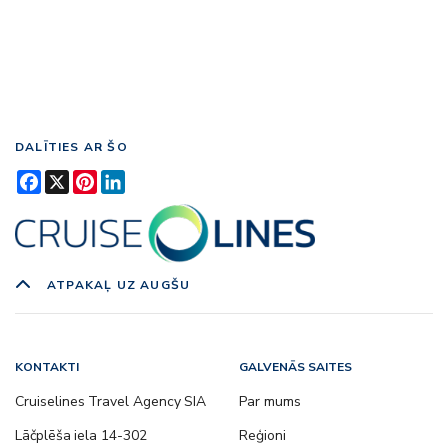
DALĪTIES AR ŠO
Facebook
X
Pinterest
LinkedIn
ATPAKAĻ UZ AUGŠU
KONTAKTI
GALVENĀS SAITES
Cruiselines Travel Agency SIA
Par mums
Lāčplēša iela 14-302
Reģioni