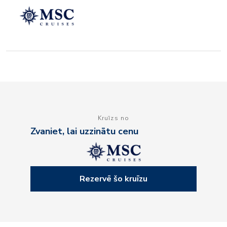
Kruīzs no
Zvaniet, lai uzzinātu cenu
Rezervē šo kruīzu