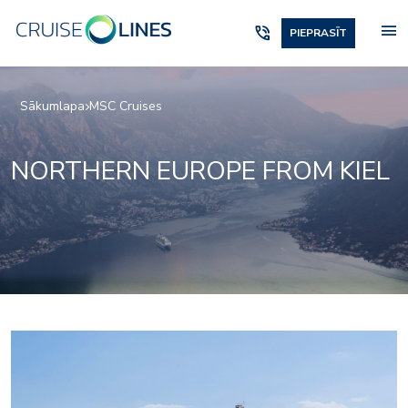
menu
phone_in_talk
PIEPRASĪT
Sākumlapa
MSC Cruises
NORTHERN EUROPE FROM KIEL
-wine-maker
msc-signature-casino