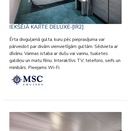
IEKŠĒJĀ KAJĪTE DELUXE-[IR2]
Ērta divguļamā gulta, kuru pēc pieprasījuma var
pārveidot par divām vienvietīgām gultām. Sēdvieta ar
dīvānu. Vannas istaba ar dušu vai vannu, tualetes
galdiņu un matu fēnu. Interaktīvs TV, telefons, seifs un
minibārs. Pieejams Wi-Fi.