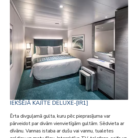
IEKŠĒJĀ KAJĪTE DELUXE-[IR1]
Ērta divguļamā gulta, kuru pēc pieprasījuma var
pārveidot par divām vienvietīgām gultām. Sēdvieta ar
dīvānu. Vannas istaba ar dušu vai vannu, tualetes