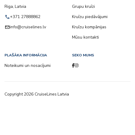
Riga, Latvia
Grupu kruīzi
call
+371 27888862
Kruīzu piedāvājumi
email
info@cruiselines.lv
Kruīzu kompānijas
Mūsu kontakti
PLAŠĀKA INFORMĀCIJA
SEKO MUMS
Noteikumi un nosacījumi
Copyright
2026
CruiseLines Latvia