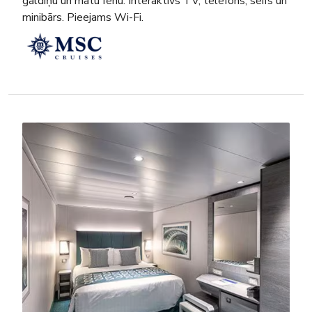
galdiņu un matu fēnu. Interaktīvs TV, telefons, seifs un
minibārs. Pieejams Wi-Fi.