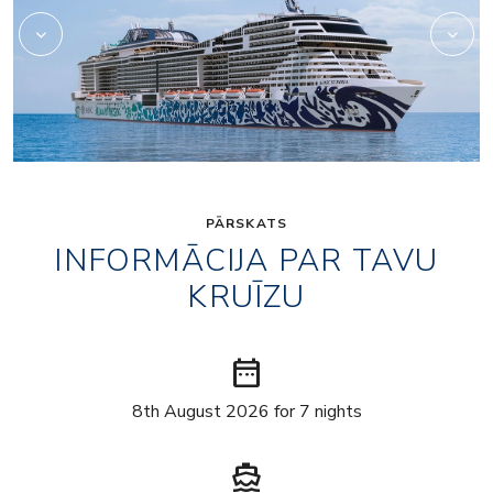
PĀRSKATS
INFORMĀCIJA PAR TAVU
KRUĪZU
date_range
8th August 2026 for 7 nights
directions_boat