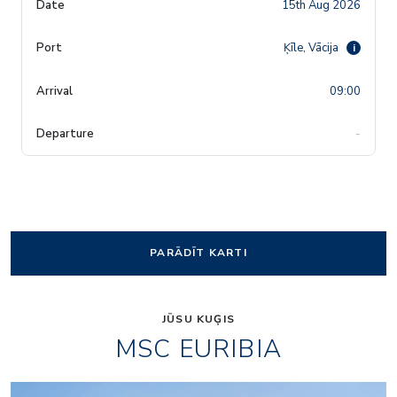
15th Aug 2026
Ķīle, Vācija
i
09:00
-
PARĀDĪT KARTI
JŪSU KUĢIS
MSC EURIBIA
-wine-maker
msc-signature-casino