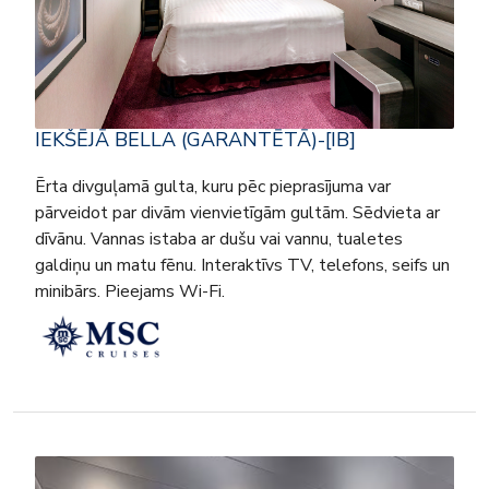
IEKŠĒJĀ BELLA (GARANTĒTĀ)-[IB]
Ērta divguļamā gulta, kuru pēc pieprasījuma var
pārveidot par divām vienvietīgām gultām. Sēdvieta ar
dīvānu. Vannas istaba ar dušu vai vannu, tualetes
galdiņu un matu fēnu. Interaktīvs TV, telefons, seifs un
minibārs. Pieejams Wi-Fi.