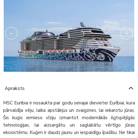
Apraksts
MSC Euribia ir nosaukta par godu senajai dievietei Eurībiai, kura
pārvaldīja vēju, laika apstākļus un zvaigznes, lai iekarotu jūras.
Šis kuģis iemieso vīziju izmantot modernākās ilgtspējīgās
tehnoloģijas, lai aizsargātu un saglabātu vērtīgo jūras
ekosistēmu. Kuģim ir daudz jaunu un iespaidīgu īpašību. Ne tikai