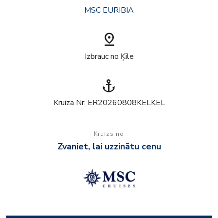
MSC EURIBIA
pin_drop
Izbrauc no Ķīle
anchor
Kruīza Nr: ER20260808KELKEL
Kruīzs no
Zvaniet, lai uzzinātu cenu