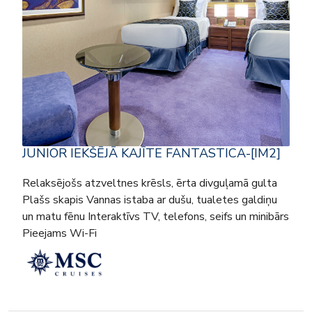
JUNIOR IEKŠĒJĀ KAJĪTE FANTASTICA-[IM2]
Relaksējošs atzveltnes krēsls, ērta divguļamā gulta
Plašs skapis Vannas istaba ar dušu, tualetes galdiņu
un matu fēnu Interaktīvs TV, telefons, seifs un minibārs
Pieejams Wi-Fi