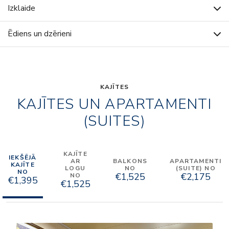
Izklaide
Ēdiens un dzērieni
KAJĪTES
KAJĪTES UN APARTAMENTI
(SUITES)
KAJĪTE
IEKŠĒJĀ
AR
BALKONS
APARTAMENTI
KAJĪTE
LOGU
NO
(SUITE) NO
NO
€1,525
€2,175
NO
€1,395
€1,525