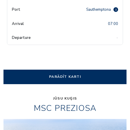
Sauthemptona
i
07:00
-
PARĀDĪT KARTI
JŪSU KUĢIS
MSC PREZIOSA
ziosa
aurea-spa-bar_msc-pre