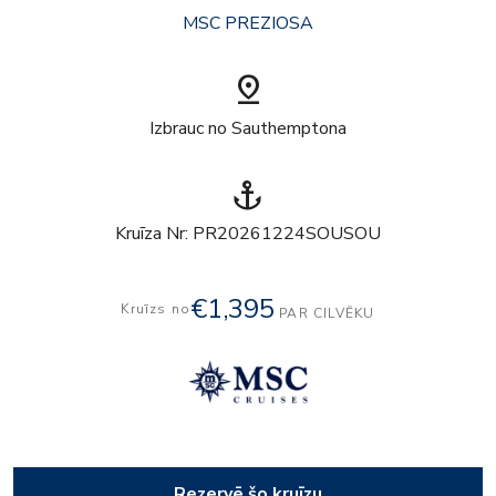
MSC PREZIOSA
pin_drop
Izbrauc no Sauthemptona
anchor
Kruīza Nr: PR20261224SOUSOU
€1,395
Kruīzs no
PAR CILVĒKU
Rezervē šo kruīzu