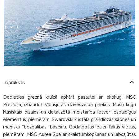
Apraksts
Dodieties greznā kruīzā apkārt pasaulei ar ekokuģi MSC
Preziosa, izbaudot Vidusjūras dzīvesveida priekus. Mūsu kuģu
klasiskais dizains un detalizētā meistarība ietver iespaidīgus
elementus, piemēram, Swarovski kristāla grandiozās kāpnes un
maģisku “bezgalības” baseinu. Godalgotās iecienītākās vietas,
piemēram, MSC Aurea Spa ar skaistumkopšanas un labsajūtas