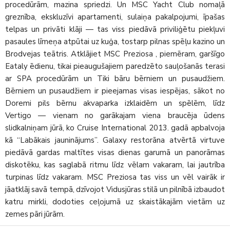
procedūrām, mazina spriedzi. Un MSC Yacht Club nomaļā
greznība, ekskluzīvi apartamenti, sulaiņa pakalpojumi, īpašas
telpas un privāti klāji — tas viss piedāvā priviliģētu piekļuvi
pasaules līmeņa atpūtai uz kuģa, tostarp pilnas spēļu kazino un
Brodvejas teātris. Atklājiet MSC Preziosa , piemēram, garšīgo
Eataly ēdienu, tikai pieaugušajiem paredzēto sauļošanās terasi
ar SPA procedūrām un Tiki bāru bērniem un pusaudžiem.
Bērniem un pusaudžiem ir pieejamas visas iespējas, sākot no
Doremi pils bērnu akvaparka izklaidēm un spēlēm, līdz
Vertigo — vienam no garākajam viena braucēja ūdens
slidkalniņam jūrā, ko Cruise International 2013. gadā apbalvoja
kā “Labākais jauninājums”. Galaxy restorāna atvērtā virtuve
piedāvā gardas maltītes visas dienas garumā un panorāmas
diskotēku, kas saglabā ritmu līdz vēlam vakaram, lai jautrība
turpinas līdz vakaram. MSC Preziosa tas viss un vēl vairāk ir
jāatklāj savā tempā, dzīvojot Vidusjūras stilā un pilnībā izbaudot
katru mirkli, dodoties ceļojumā uz skaistākajām vietām uz
zemes pāri jūrām.