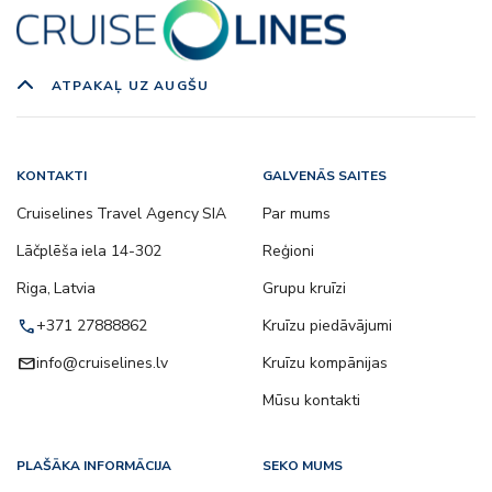
ATPAKAĻ UZ AUGŠU
KONTAKTI
GALVENĀS SAITES
Cruiselines Travel Agency SIA
Par mums
Lāčplēša iela 14-302
Reģioni
Riga, Latvia
Grupu kruīzi
call
+371 27888862
Kruīzu piedāvājumi
email
info@cruiselines.lv
Kruīzu kompānijas
Mūsu kontakti
PLAŠĀKA INFORMĀCIJA
SEKO MUMS