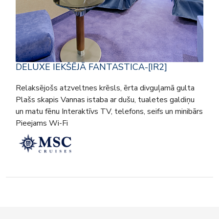
DELUXE IEKŠĒJĀ FANTASTICA-[IR2]
Relaksējošs atzveltnes krēsls, ērta divguļamā gulta
Plašs skapis Vannas istaba ar dušu, tualetes galdiņu
un matu fēnu Interaktīvs TV, telefons, seifs un minibārs
Pieejams Wi-Fi