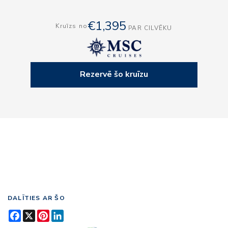
€1,395
Kruīzs no
PAR CILVĒKU
Rezervē šo kruīzu
DALĪTIES AR ŠO
Facebook
X
Pinterest
LinkedIn