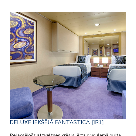
DELUXE IEKŠĒJĀ FANTASTICA-[IR1]
Relaksējošs atzveltnes krēsls, ērta divguļamā gulta