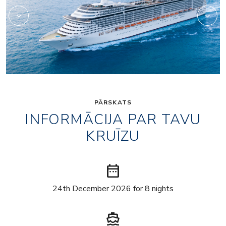
PĀRSKATS
INFORMĀCIJA PAR TAVU
KRUĪZU
date_range
24th December 2026 for 8 nights
directions_boat