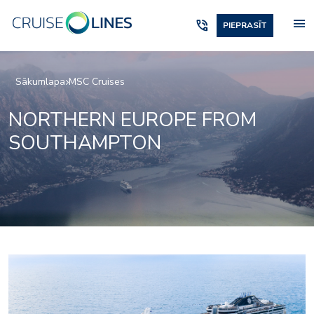
menu
phone_in_talk
PIEPRASĪT
Sākumlapa
MSC Cruises
NORTHERN EUROPE FROM
SOUTHAMPTON
ziosa
aurea-spa-bar_msc-pre