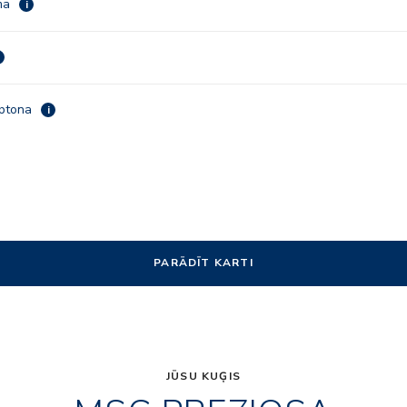
ma
i
ptona
i
PARĀDĪT KARTI
JŪSU KUĢIS