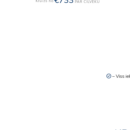
€733
Kruīzs no
PAR CILVĒKU
– Viss ie