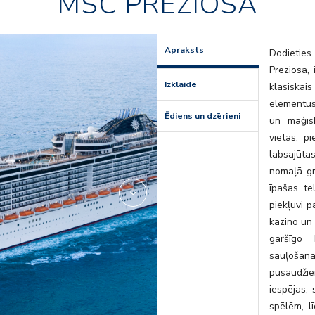
MSC PREZIOSA
aurea-spa-
Apraksts
Dodietie
Preziosa,
Izklaide
klasiskais
elementus
Ēdiens un dzērieni
un maģisk
vietas, 
labsajūta
nomaļā gr
īpašas te
piekļuvi p
kazino un 
garšīgo 
sauļošanā
pusaudži
iespējas,
spēlēm, l