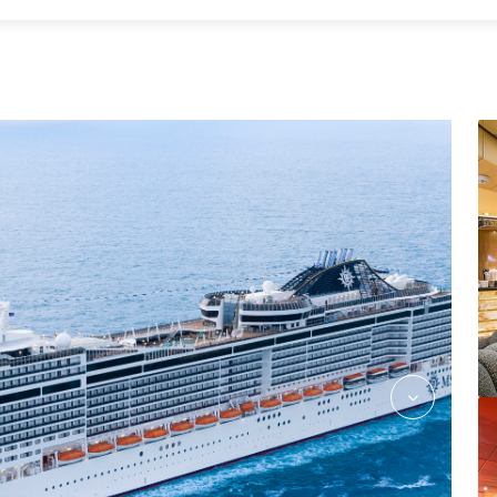
la-locanda_msc-preziosa