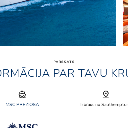
PĀRSKATS
ORMĀCIJA PAR TAVU KR
directions_boat
pin_drop
MSC PREZIOSA
Izbrauc no Sauthempto