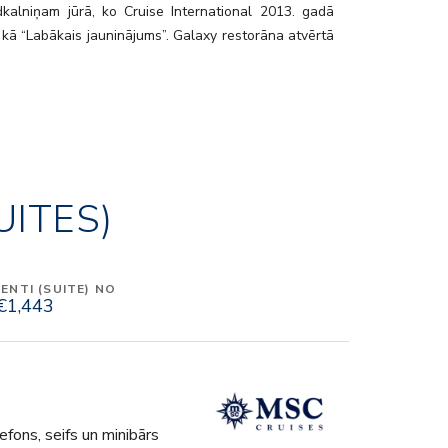
dkalniņam jūrā, ko Cruise International 2013. gadā
 kā “Labākais jauninājums”. Galaxy restorāna atvērtā
piedāvā gardas maltītes visas dienas garumā un
diskotēku, kas saglabā ritmu līdz vēlam vakaram, lai
turpinas līdz vakaram. MSC Preziosa tas viss un vēl
jāatklāj savā tempā, dzīvojot Vidusjūras stilā un pilnībā
atru mirkli, dodoties ceļojumā uz skaistākajām vietām
āri jūrām.
UITES)
NTI (SUITE) NO
€1,443
fons, seifs un minibārs