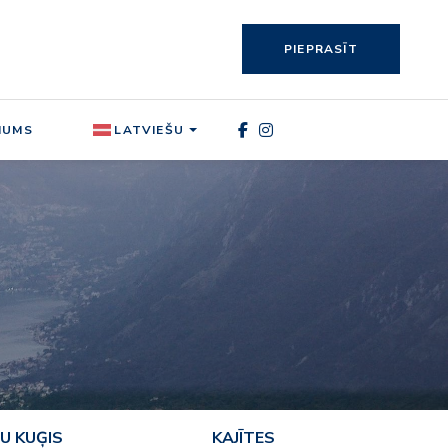
PIEPRASĪT
MUMS
LATVIEŠU
U KUĢIS
KAJĪTES