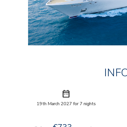
INF
date_range
19th March 2027 for 7 nights