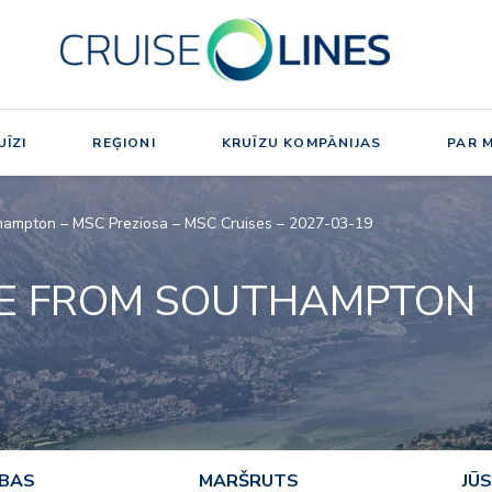
ĪZI
REĢIONI
KRUĪZU KOMPĀNIJAS
PAR 
hampton – MSC Preziosa – MSC Cruises – 2027-03-19
E FROM SOUTHAMPTON
ĪBAS
MARŠRUTS
JŪS