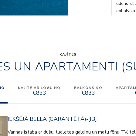
ūdens sli
apbalvoja
virtuve 
panorāmas 
jautrība 
vairāk ir 
izbaudot k
uz zemes p
KAJĪTES
ES UN APARTAMENTI (S
NO
KAJĪTE AR LOGU NO
BALKONS NO
APARTAME
€833
€833
IEKŠĒJĀ BELLA (GARANTĒTĀ)-[IB]
Vannas istaba ar dušu, tualetes galdiņu un matu fēnu TV, tele