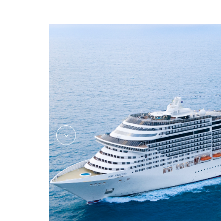
la-locanda_msc-preziosa