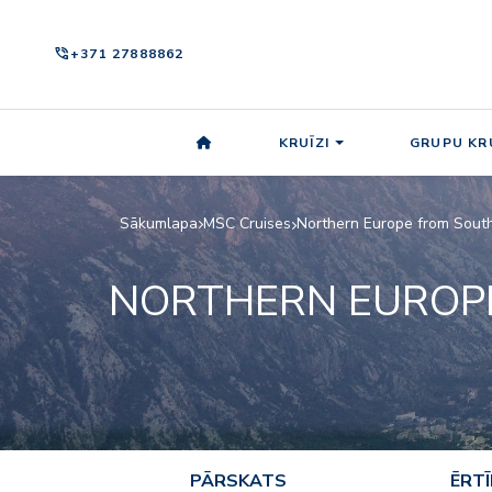
phone_in_talk
+371 27888862
KRUĪZI
GRUPU KRU
Sākumlapa
MSC Cruises
Northern Europe from Sout
NORTHERN EUROP
PĀRSKATS
ĒRT