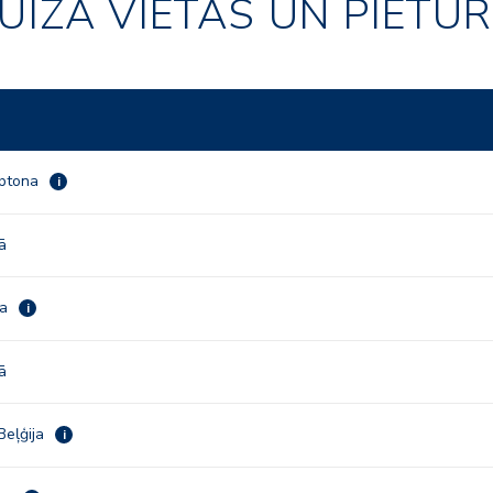
UĪZA VIETAS UN PIETU
ptona
i
ā
ga
i
ā
Beļģija
i