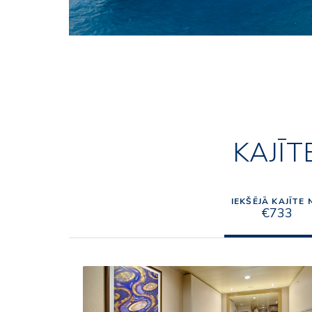
KAJĪT
IEKŠĒJĀ KAJĪTE 
€733