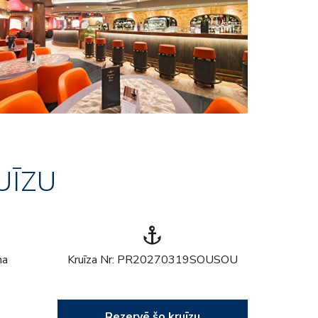
UĪZU
anchor
na
Kruīza Nr: PR20270319SOUSOU
Rezervē šo kruīzu