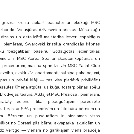
bar_msc-preziosa
s greznā kruīzā apkārt pasaulei ar ekokuģi MSC
 izbaudot Vidusjūras dzīvesveida priekus. Mūsu kuģu
 dizains un detalizētā meistarība ietver iespaidīgus
, piemēram, Swarovski kristāla grandiozās kāpnes
u “bezgalības” baseinu. Godalgotās iecienītākās
piemēram, MSC Aurea Spa ar skaistumkopšanas un
s procedūrām, mazina spriedzi. Un MSC Yacht Club
eznība, ekskluzīvi apartamenti, sulaiņa pakalpojumi,
lpas un privāti klāji — tas viss piedāvā priviliģētu
asaules līmeņa atpūtai uz kuģa, tostarp pilnas spēļu
Brodvejas teātris. Atklājiet MSC Preziosa , piemēram,
Eataly ēdienu, tikai pieaugušajiem paredzēto
s terasi ar SPA procedūrām un Tiki bāru bērniem un
em. Bērniem un pusaudžiem ir pieejamas visas
 sākot no Doremi pils bērnu akvaparka izklaidēm un
īdz Vertigo — vienam no garākajam viena braucēja