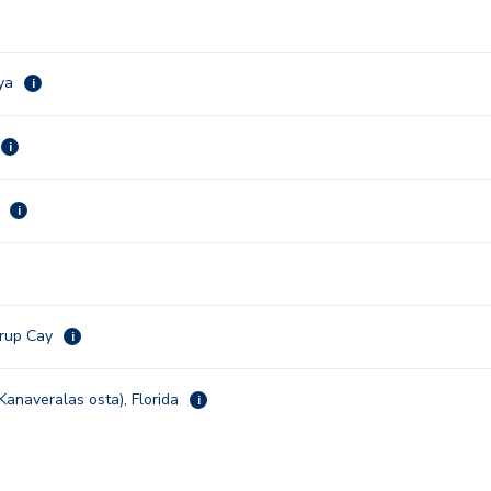
aya
i
i
a
i
rrup Cay
i
Kanaveralas osta), Florida
i