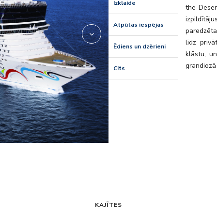
Izklaide
the Deser
izpildītāj
Atpūtas iespējas
paredzēta
līdz priv
Ēdiens un dzērieni
klāstu, un
grandiozā
Cits
KAJĪTES