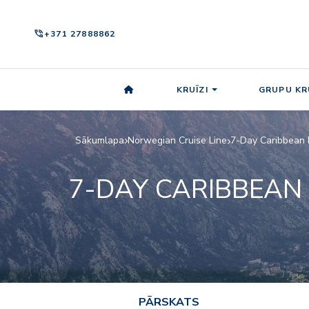
phone_in_talk
+371 27888862
KRUĪZI
GRUPU KR
Sākumlapa
Norwegian Cruise Line
7-Day Caribbean 
7-DAY CARIBBEAN
PĀRSKATS