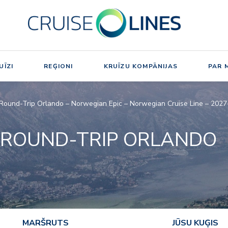
UĪZI
REĢIONI
KRUĪZU KOMPĀNIJAS
PAR 
Round-Trip Orlando – Norwegian Epic – Norwegian Cruise Line – 202
 ROUND-TRIP ORLANDO
MARŠRUTS
JŪSU KUĢIS