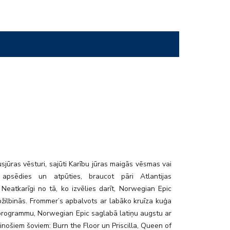
usjūras vēsturi, sajūti Karību jūras maigās vēsmas vai
i apsēdies un atpūties, braucot pāri Atlantijas
Neatkarīgi no tā, ko izvēlies darīt, Norwegian Epic
pžilbinās. Frommer’s apbalvots ar labāko kruīza kuģa
 programmu, Norwegian Epic saglabā latiņu augstu ar
binošiem šoviem: Burn the Floor un Priscilla, Queen of