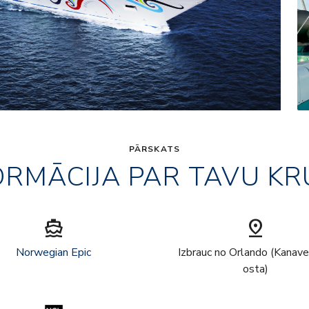
PĀRSKATS
ORMĀCIJA PAR TAVU KR
directions_boat
pin_drop
Norwegian Epic
Izbrauc no Orlando (Kanave
osta)