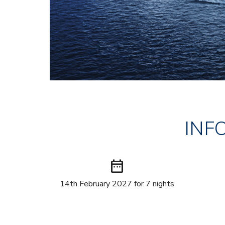
INF
date_range
14th February 2027 for 7 nights