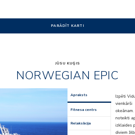
PARĀDĪT KARTI
JŪSU KUĢIS
NORWEGIAN EPIC
Manhattan
Apraksts
Izpēti Vid
vienkārš
Fitnesa centrs
okeānam. 
noteikti a
Relaksācija
izklaides
diviem žil