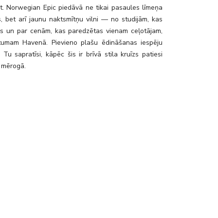
t. Norwegian Epic piedāvā ne tikai pasaules līmeņa
us, bet arī jaunu naktsmītņu vilni — no studijām, kas
s un par cenām, kas paredzētas vienam ceļotājam,
ātumam Havenā. Pievieno plašu ēdināšanas iespēju
 Tu sapratīsi, kāpēc šis ir brīvā stila kruīzs patiesi
 mērogā.