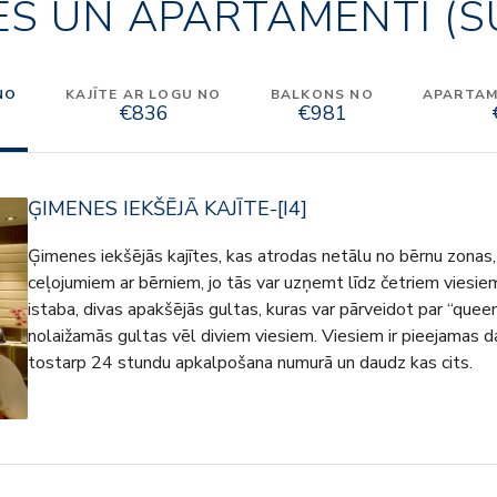
ES UN APARTAMENTI (S
NO
KAJĪTE AR LOGU NO
BALKONS NO
APARTAME
€836
€981
ĢIMENES IEKŠĒJĀ KAJĪTE-[I4]
Ģimenes iekšējās kajītes, kas atrodas netālu no bērnu zonas, i
ceļojumiem ar bērniem, jo tās var uzņemt līdz četriem viesiem
istaba, divas apakšējās gultas, kuras var pārveidot par “queen
nolaižamās gultas vēl diviem viesiem. Viesiem ir pieejamas da
tostarp 24 stundu apkalpošana numurā un daudz kas cits.