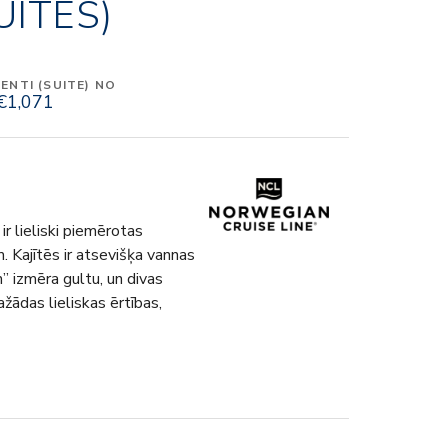
UITES)
NTI (SUITE) NO
€1,071
r lieliski piemērotas
. Kajītēs ir atsevišķa vannas
” izmēra gultu, un divas
žādas lieliskas ērtības,