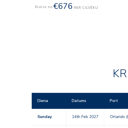
€676
Kruīzs no
PAR CILVĒKU
KR
Diena
Datums
Port
Sunday
14th Feb 2027
Orlando (