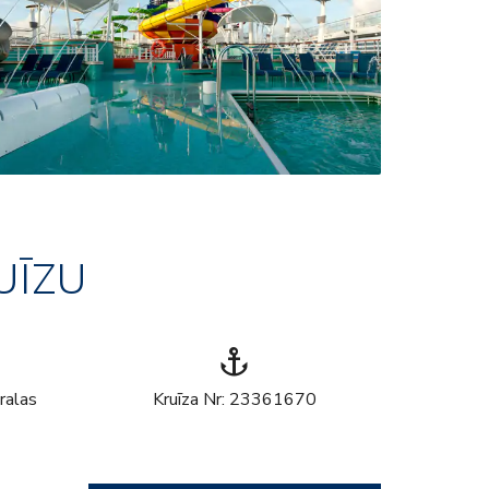
UĪZU
anchor
ralas
Kruīza Nr: 23361670