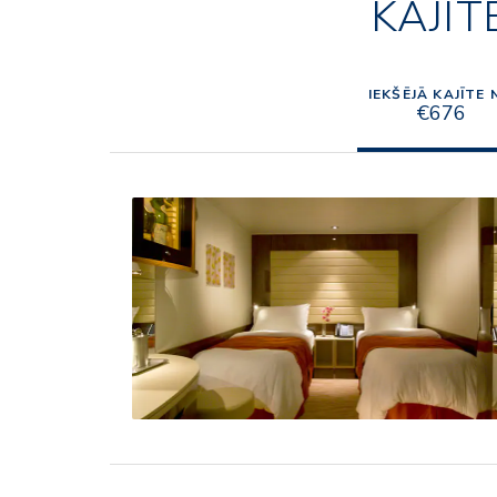
KAJĪT
IEKŠĒJĀ KAJĪTE 
€676