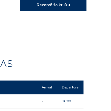
Rezervē šo kruīzu
RAS
Arrival
Departure
-
16:00