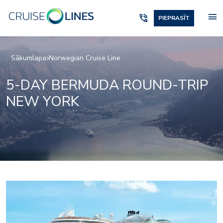
menu
phone_in_talk
PIEPRASĪT
Sākumlapa
Norwegian Cruise Line
5-DAY BERMUDA ROUND-TRIP
NEW YORK
game_court