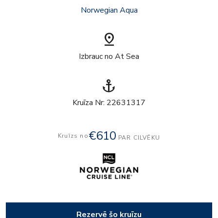
Norwegian Aqua
pin_drop
Izbrauc no At Sea
anchor
Kruīza Nr: 22631317
€610
Kruīzs no
PAR CILVĒKU
Rezervē šo kruīzu