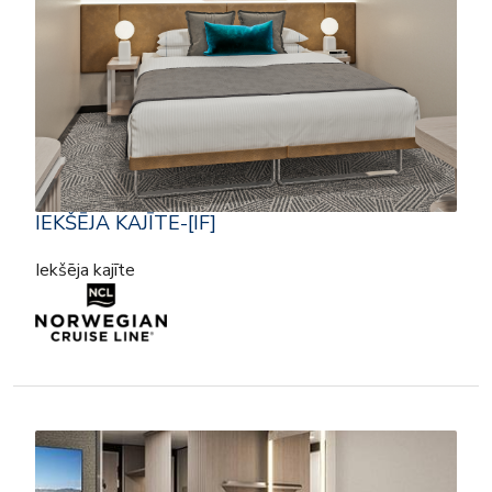
IEKŠĒJA KAJĪTE-[IF]
Iekšēja kajīte