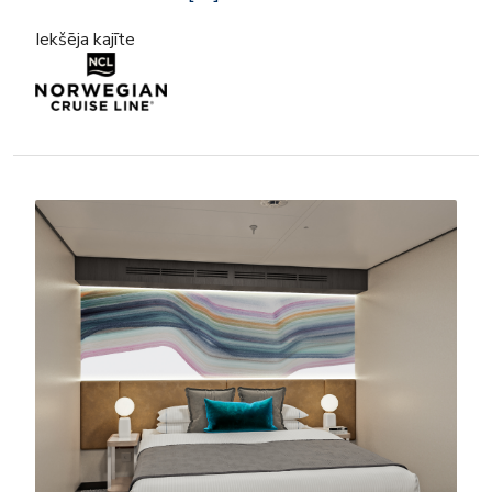
Iekšēja kajīte