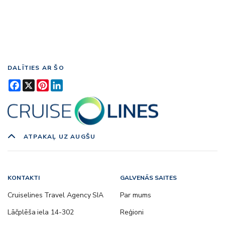
DALĪTIES AR ŠO
Facebook
X
Pinterest
LinkedIn
ATPAKAĻ UZ AUGŠU
KONTAKTI
GALVENĀS SAITES
Cruiselines Travel Agency SIA
Par mums
Lāčplēša iela 14-302
Reģioni