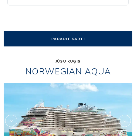
PARĀDĪT KARTI
JŪSU KUĢIS
NORWEGIAN AQUA
game_court