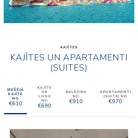
KAJĪTES
KAJĪTES UN APARTAMENTI
(SUITES)
KAJĪTE
IEKŠĒJĀ
AR
BALKONS
APARTAMENTI
KAJĪTE
LOGU
NO
(SUITE) NO
NO
€910
€970
NO
€610
€690