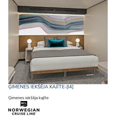
ĢIMENES IEKŠĒJA KAJĪTE-[I4]
Ģimenes iekšēja kajīte