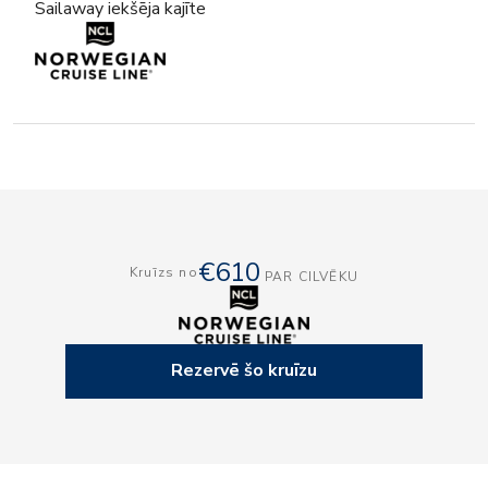
Sailaway iekšēja kajīte
€610
Kruīzs no
PAR CILVĒKU
Rezervē šo kruīzu