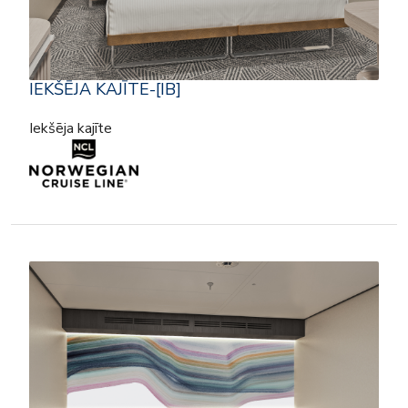
IEKŠĒJA KAJĪTE-[IB]
Iekšēja kajīte