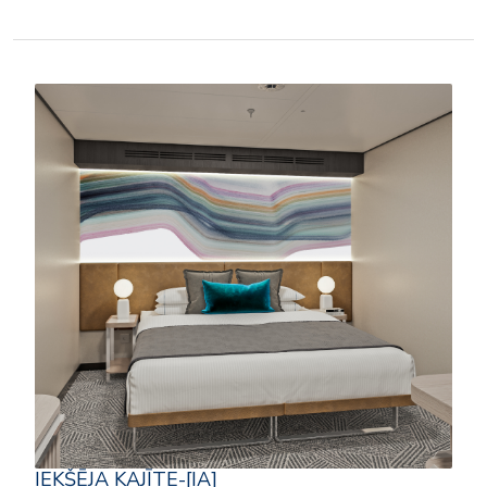
IEKŠĒJA KAJĪTE-[IA]