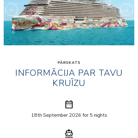
PĀRSKATS
INFORMĀCIJA PAR TAVU
KRUĪZU
date_range
18th September 2026 for 5 nights
directions_boat