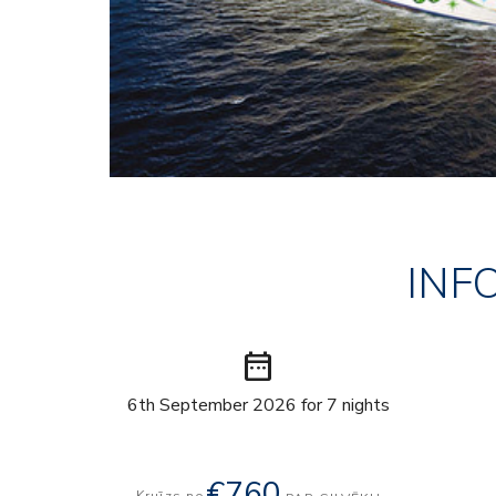
INF
date_range
6th September 2026 for 7 nights
€760