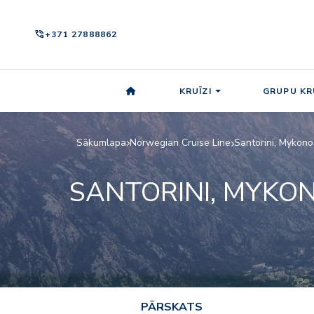
phone_in_talk
+371 27888862
KRUĪZI
GRUPU KR
Sākumlapa
Norwegian Cruise Line
Santorini, Mykon
SANTORINI, MYKON
PĀRSKATS