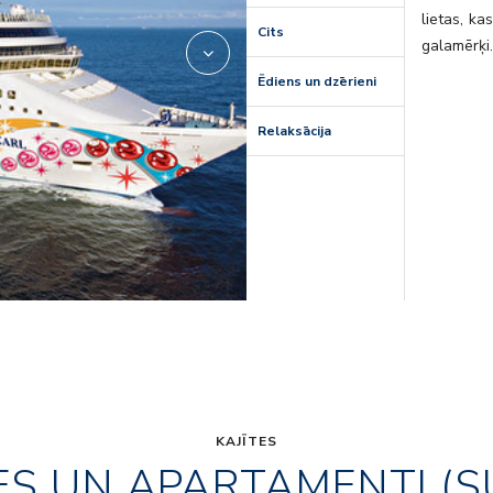
lietas, k
Cits
galamērķi
Ēdiens un dzērieni
Relaksācija
KAJĪTES
ES UN APARTAMENTI (S