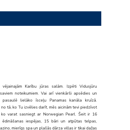
 vējainajām Karību jūras salām. Izpēti Vidusjūru
i saviem noteikumiem. Vai arī vienkārši apsēdies un
 pasaulē lielāko īsceļu Panamas kanāla kruīzā.
 no tā, ko Tu izvēlies darīt, mēs aicinām tevi piedzīvot
 ko varat sasniegt ar Norwegian Pearl. Šeit ir 16
 ēdināšanas iespējas, 15 bāri un atpūtas telpas,
kazino, mierīgs spa un plašās dārza villas ir tikai dažas