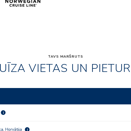
TAVS MARŠRUTS
UĪZA VIETAS UN PIETU
i
a, Horvātija
i