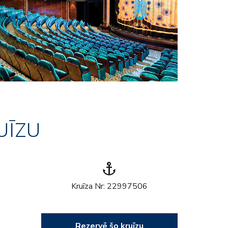
UĪZU
anchor
Kruīza Nr: 22997506
Rezervē šo kruīzu