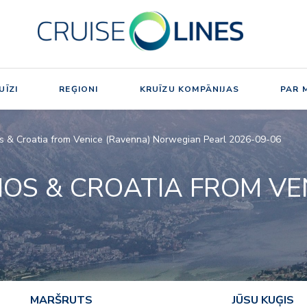
UĪZI
REĢIONI
KRUĪZU KOMPĀNIJAS
PAR 
os & Croatia from Venice (Ravenna) Norwegian Pearl 2026-09-06
OS & CROATIA FROM VE
MARŠRUTS
JŪSU KUĢIS