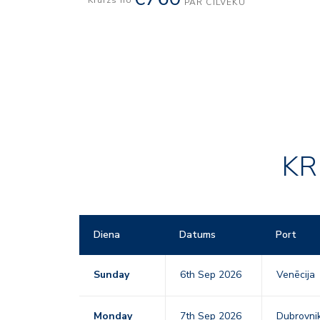
Kruīzs no
PAR CILVĒKU
KR
Diena
Datums
Port
Sunday
6th Sep 2026
Venēcija
Monday
7th Sep 2026
Dubrovnik