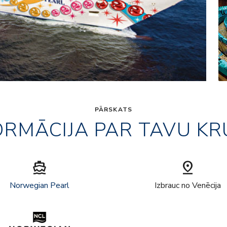
PĀRSKATS
ORMĀCIJA PAR TAVU KR
directions_boat
pin_drop
Norwegian Pearl
Izbrauc no Venēcija