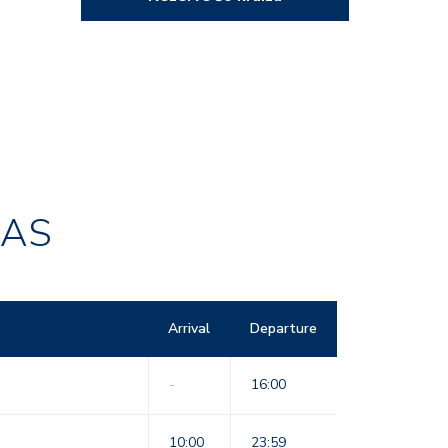
RAS
Arrival
Departure
-
16:00
10:00
23:59