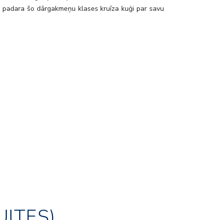
as padara šo dārgakmeņu klases kruīza kuģi par savu
.
UITES)