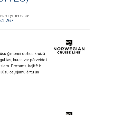
NTI (SUITE) NO
€1,267
jūsu ģimenei doties kruīzā.
gultas, kuras var pārveidot
siem. Protams, kajītē ir
u jūsu ceļojumu ērtu un