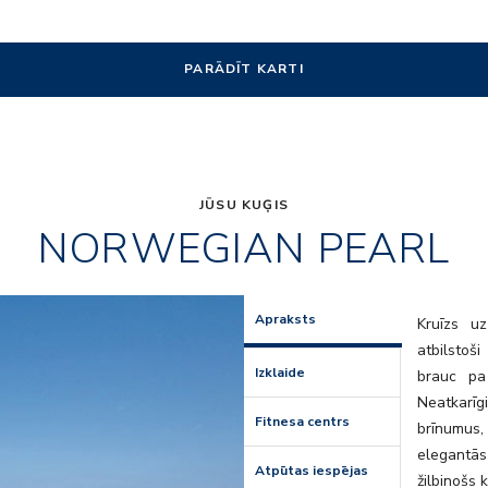
PARĀDĪT KARTI
JŪSU KUĢIS
NORWEGIAN PEARL
Luxury
Apraksts
Kruīzs uz
atbilstoš
Izklaide
brauc pa
Neatkarīgi
Fitnesa centrs
brīnumus,
elegantās
Atpūtas iespējas
žilbinošs 