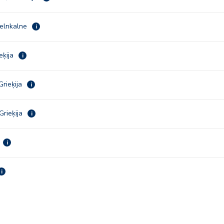
Melnkalne
i
ieķija
i
Grieķija
i
Grieķija
i
i
i