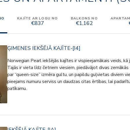
NO
KAJĪTE AR LOGU NO
BALKONS NO
APARTAME
€837
€1,162
ĢIMENES IEKŠĒJĀ KAJĪTE-[I4]
Norwegian Pearl iekšējās kajītes ir vispieejamākais veids, kā 
Tajās ir vieta līdz četriem viesiem, piedāvājot divas zemākās 
par “queen-size” izmēra gultu, un papildu guļvietas diviem vie
pieejams numuru serviss un daudzas citas ērtības, lai padarīt
patīkamu.
IEKŠĒJĀ KAJĪTE-[IA]