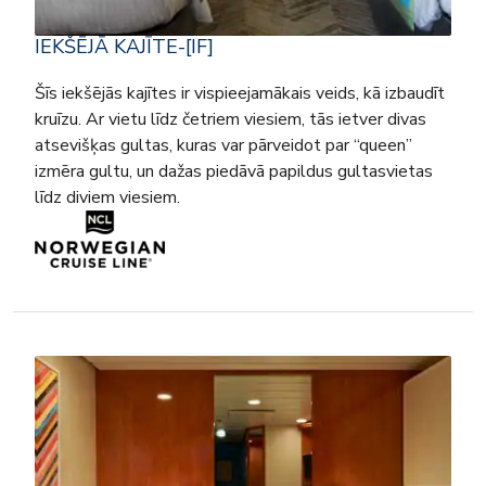
IEKŠĒJĀ KAJĪTE-[IF]
Šīs iekšējās kajītes ir vispieejamākais veids, kā izbaudīt
kruīzu. Ar vietu līdz četriem viesiem, tās ietver divas
atsevišķas gultas, kuras var pārveidot par “queen”
izmēra gultu, un dažas piedāvā papildus gultasvietas
līdz diviem viesiem.