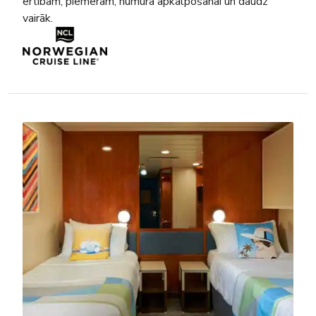
ērtībām, piemēram, numura apkalpošanai un daudz
vairāk.