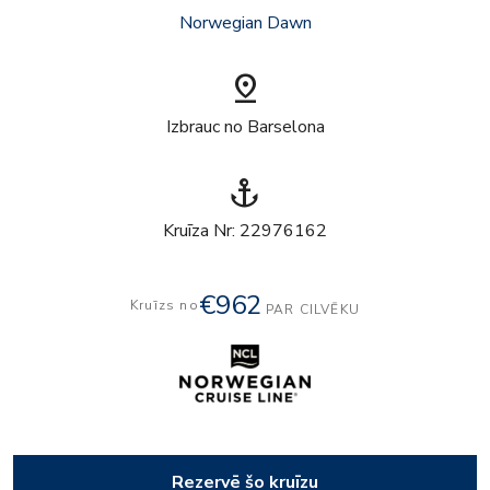
Norwegian Dawn
pin_drop
Izbrauc no Barselona
anchor
Kruīza Nr: 22976162
€962
Kruīzs no
PAR CILVĒKU
Rezervē šo kruīzu