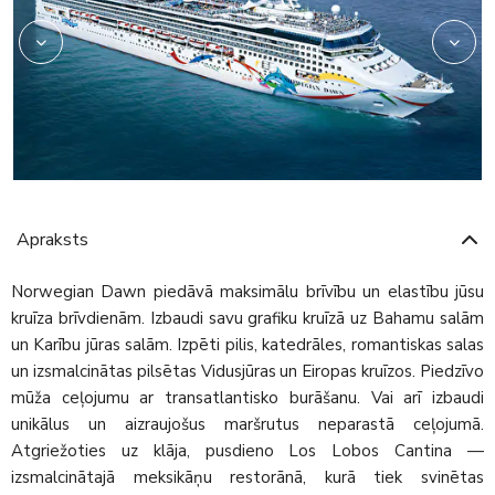
Apraksts
Norwegian Dawn piedāvā maksimālu brīvību un elastību jūsu
kruīza brīvdienām. Izbaudi savu grafiku kruīzā uz Bahamu salām
un Karību jūras salām. Izpēti pilis, katedrāles, romantiskas salas
un izsmalcinātas pilsētas Vidusjūras un Eiropas kruīzos. Piedzīvo
mūža ceļojumu ar transatlantisko burāšanu. Vai arī izbaudi
unikālus un aizraujošus maršrutus neparastā ceļojumā.
Atgriežoties uz klāja, pusdieno Los Lobos Cantina —
izsmalcinātajā meksikāņu restorānā, kurā tiek svinētas