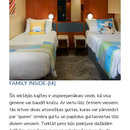
FAMILY INSIDE-[I4]
Šīs iekšējās kajītes ir vispieejamākais veids, kā visa
ģimene var baudīt kruīzu. Ar vietu līdz četriem viesiem,
tās ietver divas atsevišķas gultas, kuras var pārveidot
par “queen” izmēra gultu, un papildus gultasvietas līdz
diviem viesiem. Turklāt jums būs piekļuve dažādām