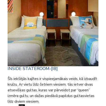
INSIDE STATEROOM-[IB]
Šīs iekšējās kajītes ir vispieejamākais veids, kā izbaudīt
kruīzu. Ar vietu līdz četriem viesiem, tās ietver divas
atsevišķas gultas, kuras var pārveidot par “queen”
izmēra gultu, un dažas piedāvā papildus gultasvietas
līdz diviem viesiem.