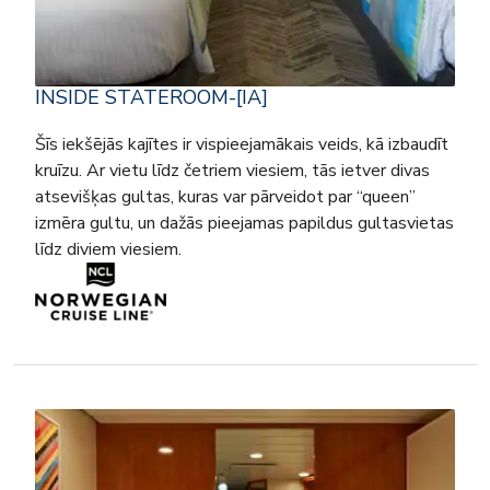
INSIDE STATEROOM-[IA]
Šīs iekšējās kajītes ir vispieejamākais veids, kā izbaudīt
kruīzu. Ar vietu līdz četriem viesiem, tās ietver divas
atsevišķas gultas, kuras var pārveidot par “queen”
izmēra gultu, un dažās pieejamas papildus gultasvietas
līdz diviem viesiem.