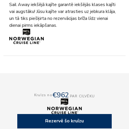
Sail Away iekšējā kajīte garantē iekšējās klases kajīti
vai augstāku! Jūsu kajīte var atrasties uz jebkura klāja,
un tā tiks piešķirta no rezervācijas brīža līdz vienai
dienai pirms iekāpšanas.
€962
Kruīzs no
PAR CILVĒKU
Rezervē šo kruīzu