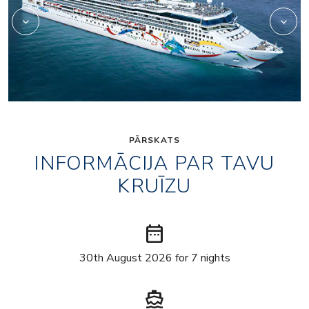
PĀRSKATS
INFORMĀCIJA PAR TAVU
KRUĪZU
date_range
30th August 2026 for 7 nights
directions_boat