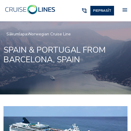
menu
phone_in_talk
PIEPRASĪT
Sākumlapa
Norwegian Cruise Line
SPAIN & PORTUGAL FROM
BARCELONA, SPAIN
Entourage