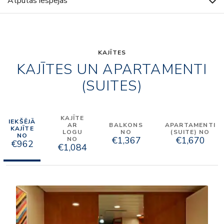
Atpūtas iespējas
KAJĪTES
KAJĪTES UN APARTAMENTI
(SUITES)
KAJĪTE
IEKŠĒJĀ
AR
BALKONS
APARTAMENTI
KAJĪTE
LOGU
NO
(SUITE) NO
NO
€1,367
€1,670
NO
€962
€1,084