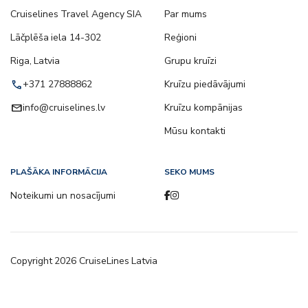
Cruiselines Travel Agency SIA
Par mums
Lāčplēša iela 14-302
Reģioni
Riga, Latvia
Grupu kruīzi
call
+371 27888862
Kruīzu piedāvājumi
email
info@cruiselines.lv
Kruīzu kompānijas
Mūsu kontakti
PLAŠĀKA INFORMĀCIJA
SEKO MUMS
Noteikumi un nosacījumi
Copyright
2026
CruiseLines Latvia