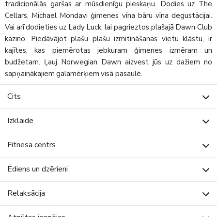
tradicionālās garšas ar mūsdienīgu pieskaņu. Dodies uz The
Cellars, Michael Mondavi ģimenes vīna bāru vīna degustācijai.
Vai arī dodieties uz Lady Luck, lai pagrieztos plašajā Dawn Club
kazino. Piedāvājot plašu plašu izmitināšanas vietu klāstu, ir
kajītes, kas piemērotas jebkuram ģimenes izmēram un
budžetam. Ļauj Norwegian Dawn aizvest jūs uz dažiem no
sapņainākajiem galamērķiem visā pasaulē.
Cits
Izklaide
Fitnesa centrs
Ēdiens un dzērieni
Relaksācija