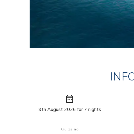
INF
date_range
9th August 2026 for 7 nights
Kruīzs no