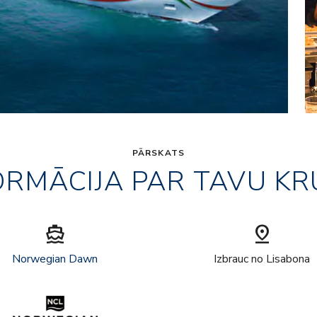
PĀRSKATS
ORMĀCIJA PAR TAVU KR
directions_boat
pin_drop
Norwegian Dawn
Izbrauc no Lisabona