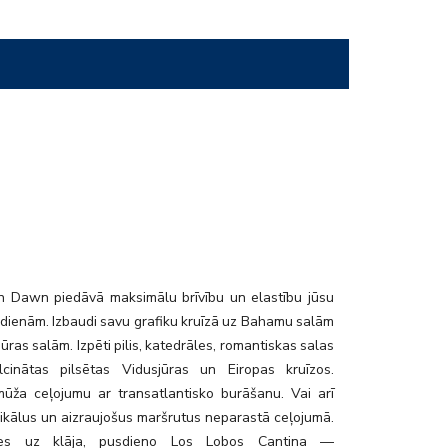
 Dawn piedāvā maksimālu brīvību un elastību jūsu
vdienām. Izbaudi savu grafiku kruīzā uz Bahamu salām
jūras salām. Izpēti pilis, katedrāles, romantiskas salas
cinātas pilsētas Vidusjūras un Eiropas kruīzos.
mūža ceļojumu ar transatlantisko burāšanu. Vai arī
nikālus un aizraujošus maršrutus neparastā ceļojumā.
ties uz klāja, pusdieno Los Lobos Cantina —