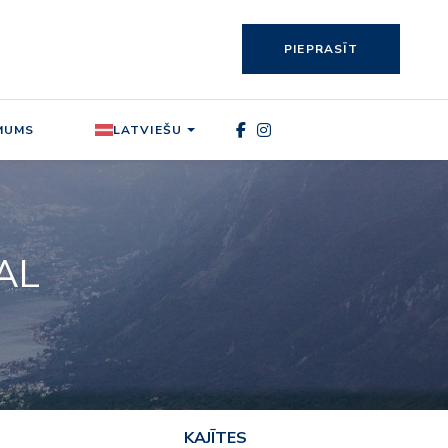
PIEPRASĪT
MUMS
LATVIEŠU
AL
KAJĪTES