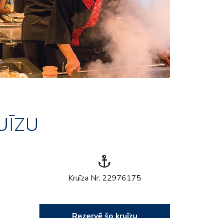
UĪZU
anchor
Kruīza Nr: 22976175
Rezervē šo kruīzu