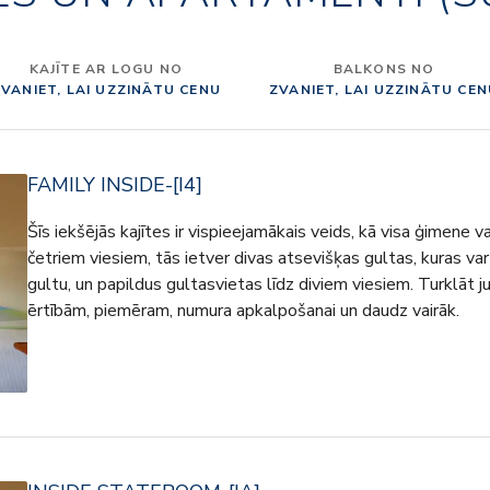
KAJĪTE AR LOGU NO
BALKONS NO
VANIET, LAI UZZINĀTU CENU
ZVANIET, LAI UZZINĀTU CE
FAMILY INSIDE-[I4]
Šīs iekšējās kajītes ir vispieejamākais veids, kā visa ģimene va
četriem viesiem, tās ietver divas atsevišķas gultas, kuras va
gultu, un papildus gultasvietas līdz diviem viesiem. Turklāt
ērtībām, piemēram, numura apkalpošanai un daudz vairāk.