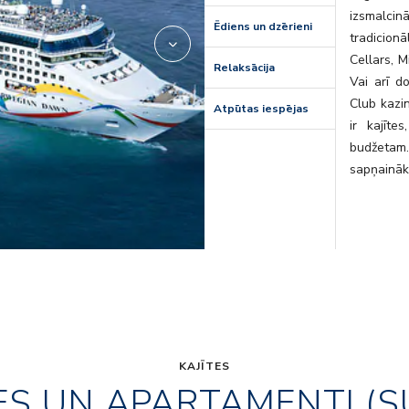
izsmalci
Ēdiens un dzērieni
tradicion
Cellars, 
Relaksācija
Vai arī d
Club kazin
Atpūtas iespējas
ir kajīt
budžetam
sapņaināk
KAJĪTES
ES UN APARTAMENTI (S