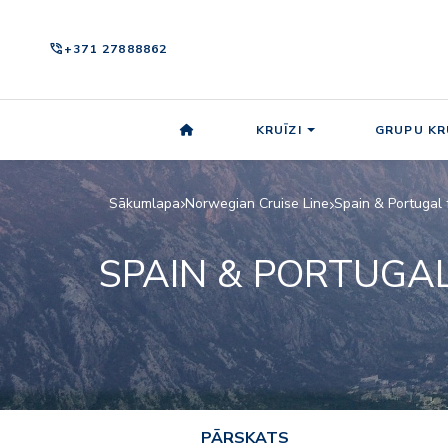
phone_in_talk
+371 27888862
KRUĪZI
GRUPU KR
Sākumlapa
Norwegian Cruise Line
Spain & Portugal
SPAIN & PORTUGA
PĀRSKATS