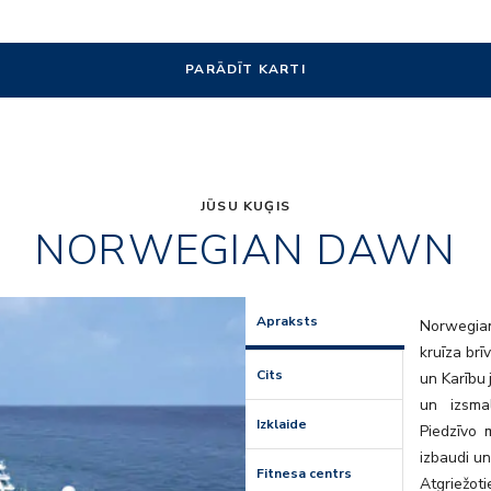
PARĀDĪT KARTI
JŪSU KUĢIS
NORWEGIAN DAWN
Entourage
Apraksts
Norwegian
kruīza brī
Cits
un Karību 
un izsmal
Izklaide
Piedzīvo 
izbaudi u
Fitnesa centrs
Atgriežo