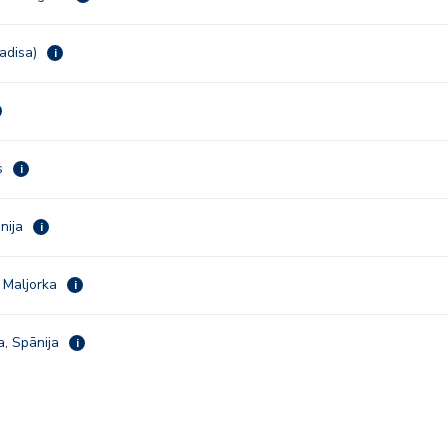
Kadisa)
i
rs
i
ānija
i
 Maljorka
i
a, Spānija
i