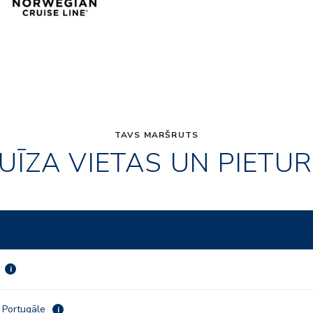
TAVS MARŠRUTS
UĪZA VIETAS UN PIETU
a
i
, Portugāle
i