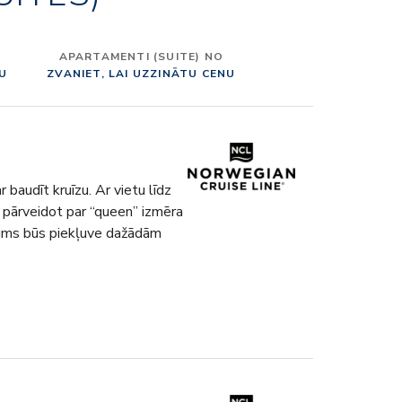
APARTAMENTI (SUITE) NO
NU
ZVANIET, LAI UZZINĀTU CENU
r baudīt kruīzu. Ar vietu līdz
r pārveidot par “queen” izmēra
 jums būs piekļuve dažādām