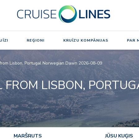
UĪZI
REĢIONI
KRUĪZU KOMPĀNIJAS
PAR 
 from Lisbon, Portugal Norwegian Dawn 2026-08-09
L FROM LISBON, PORTUG
MARŠRUTS
JŪSU KUĢIS