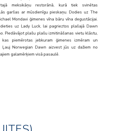
nātajā meksikāņu restorānā, kurā tiek svinētas
ālās garšas ar mūsdienīgu pieskaņu. Dodies uz The
Michael Mondavi ģimenes vīna bāru vīna degustācijai.
odieties uz Lady Luck, lai pagrieztos plašajā Dawn
o. Piedāvājot plašu plašu izmitināšanas vietu klāstu,
es, kas piemērotas jebkuram ģimenes izmēram un
. Ļauj Norwegian Dawn aizvest jūs uz dažiem no
ajiem galamērķiem visā pasaulē.
UITES)