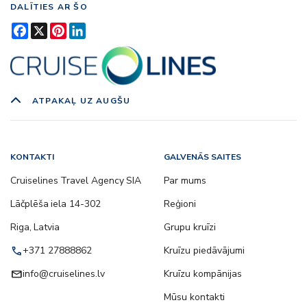
DALĪTIES AR ŠO
Facebook
X
Pinterest
LinkedIn
ATPAKAĻ UZ AUGŠU
KONTAKTI
GALVENĀS SAITES
Cruiselines Travel Agency SIA
Par mums
Lāčplēša iela 14-302
Reģioni
Riga, Latvia
Grupu kruīzi
call
+371 27888862
Kruīzu piedāvājumi
email
info@cruiselines.lv
Kruīzu kompānijas
Mūsu kontakti