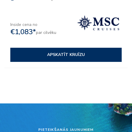
Inside cena no
€1,083*
par cilvēku
APSKATĪT KRUĪZU
PIETEIKŠANĀS JAUNUMIEM