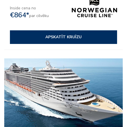
Inside cena no
€864*
par cilvēku
APSKATĪT KRUĪZU
– Viss iekļauts
– Izklaide
– Uz kuģa aktivitātes
– Klubi bērniem un pusaudžiem