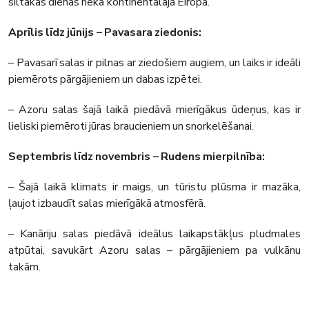
siltākas dienas nekā kontinentālajā Eiropā.
Aprīlis līdz jūnijs – Pavasara ziedonis:
– Pavasarī salas ir pilnas ar ziedošiem augiem, un laiks ir ideāli
piemērots pārgājieniem un dabas izpētei.
– Azoru salas šajā laikā piedāvā mierīgākus ūdeņus, kas ir
lieliski piemēroti jūras braucieniem un snorkelēšanai.
Septembris līdz novembris – Rudens mierpilnība:
– Šajā laikā klimats ir maigs, un tūristu plūsma ir mazāka,
ļaujot izbaudīt salas mierīgākā atmosfērā.
– Kanāriju salas piedāvā ideālus laikapstākļus pludmales
atpūtai, savukārt Azoru salas – pārgājieniem pa vulkānu
takām.