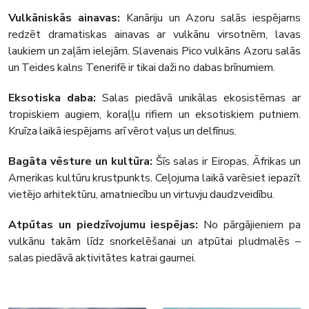
Vulkāniskās ainavas:
Kanāriju un Azoru salās iespējams
redzēt dramatiskas ainavas ar vulkānu virsotnēm, lavas
laukiem un zaļām ielejām. Slavenais Pico vulkāns Azoru salās
un Teides kalns Tenerifē ir tikai daži no dabas brīnumiem.
Eksotiska daba:
Salas piedāvā unikālas ekosistēmas ar
tropiskiem augiem, koraļļu rifiem un eksotiskiem putniem.
Kruīza laikā iespējams arī vērot vaļus un delfīnus.
Bagāta vēsture un kultūra:
Šīs salas ir Eiropas, Āfrikas un
Amerikas kultūru krustpunkts. Ceļojuma laikā varēsiet iepazīt
vietējo arhitektūru, amatniecību un virtuvju daudzveidību.
Atpūtas un piedzīvojumu iespējas:
No pārgājieniem pa
vulkānu takām līdz snorkelēšanai un atpūtai pludmalēs –
salas piedāvā aktivitātes katrai gaumei.