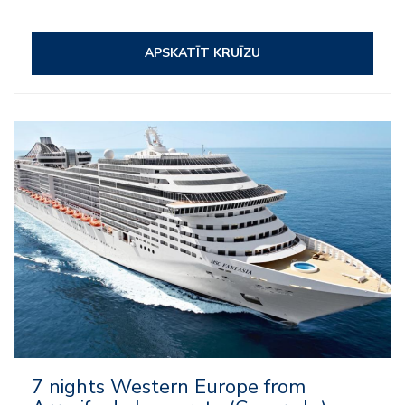
APSKATĪT KRUĪZU
– Viss iekļauts
– Izklaide
– Uz kuģa aktivitātes
– Klubi bērniem un pusaudžiem
7 nights Western Europe from