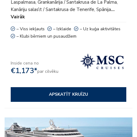
Laspalmasa, Grankanārija / Santakrusa de La Palma,
Kanāriju salas\t / Santakrusa de Tenerife, Spānija
…
Vairāk
– Viss iekļauts
– Izklaide
– Uz kuģa aktivitātes
– Klubi bērniem un pusaudžiem
Inside cena no
€1,173*
par cilvēku
APSKATĪT KRUĪZU
– Viss iekļauts