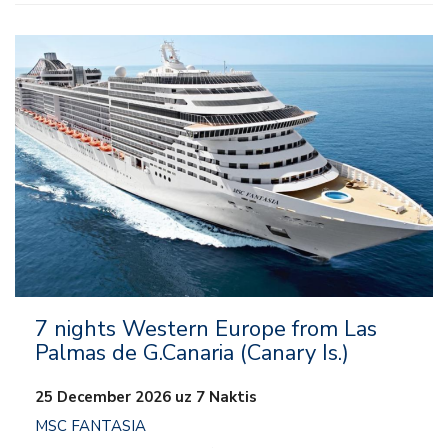
– Viss iekļauts
– Izklaide
– Uz kuģa aktivitātes
– Klubi bērniem un pusaudžiem
7 nights Western Europe from Las
Palmas de G.Canaria (Canary Is.)
25 December 2026 uz 7 Naktis
MSC FANTASIA