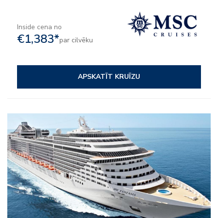
Inside cena no
€1,383*
par cilvēku
APSKATĪT KRUĪZU
– Viss iekļauts
– Izklaide
– Uz kuģa aktivitātes
– Klubi bērniem un pusaudžiem