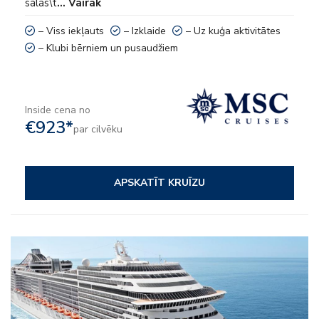
salas\t
… Vairāk
– Viss iekļauts
– Izklaide
– Uz kuģa aktivitātes
– Klubi bērniem un pusaudžiem
Inside cena no
€923*
par cilvēku
APSKATĪT KRUĪZU
– Viss iekļauts
– Izklaide
– Uz kuģa aktivitātes