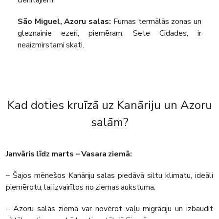
cienītājiem.
São Miguel, Azoru salas:
Furnas termālās zonas un
gleznainie ezeri, piemēram, Sete Cidades, ir
neaizmirstami skati.
Kad doties kruīzā uz Kanāriju un Azoru
salām?
Janvāris līdz marts – Vasara ziemā:
– Šajos mēnešos Kanāriju salas piedāvā siltu klimatu, ideāli
piemērotu, lai izvairītos no ziemas aukstuma.
– Azoru salās ziemā var novērot vaļu migrāciju un izbaudīt