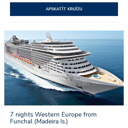
APSKATĪT KRUĪZU
– Viss iekļauts
– Izklaide
– Uz kuģa aktivitātes
– Klubi bērniem un pusaudžiem
7 nights Western Europe from
Funchal (Madeira Is.)