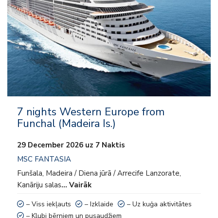
– Izklaide
– Uz kuģa aktivitātes
– Klubi bērniem un pusaudžiem
7 nights Western Europe from
Funchal (Madeira Is.)
29 December 2026 uz 7 Naktis
MSC FANTASIA
Funšala, Madeira / Diena jūrā / Arrecife Lanzorate,
Kanāriju salas
… Vairāk
– Viss iekļauts
– Izklaide
– Uz kuģa aktivitātes
– Klubi bērniem un pusaudžiem