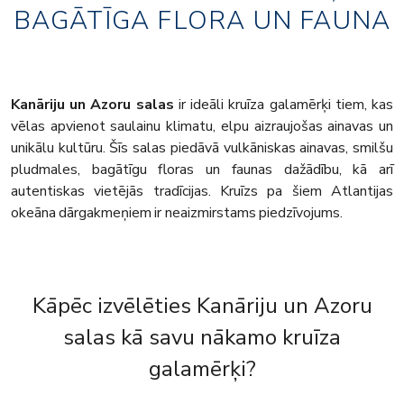
BAGĀTĪGA FLORA UN FAUNA
Kanāriju un Azoru salas
ir ideāli kruīza galamērķi tiem, kas
vēlas apvienot saulainu klimatu, elpu aizraujošas ainavas un
unikālu kultūru. Šīs salas piedāvā vulkāniskas ainavas, smilšu
pludmales, bagātīgu floras un faunas dažādību, kā arī
autentiskas vietējās tradīcijas. Kruīzs pa šiem Atlantijas
okeāna dārgakmeņiem ir neaizmirstams piedzīvojums.
Kāpēc izvēlēties Kanāriju un Azoru
salas kā savu nākamo kruīza
galamērķi?