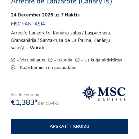
Arrecife de Lanzarote (Canary Is.)
24 December 2026 uz 7 Naktis
MSC FANTASIA
Arrecife Lanzorate, Kanāriju salas / Laspalmasa,
Grankanārija / Santakrusa de La Palma, Kanāriju
salas\t
… Vairāk
– Viss iekļauts
– Izklaide
– Uz kuģa aktivitātes
– Klubi bērniem un pusaudžiem
Inside cena no
€1,383*
par cilvēku
APSKATĪT KRUĪZU