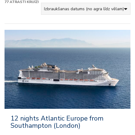
77
ATRASTI KRUĪZI
– Viss iekļauts
– Izklaide
– Uz kuģa aktivitātes
– Klubi bērniem un pusaudžiem
12 nights Atlantic Europe from
Southampton (London)