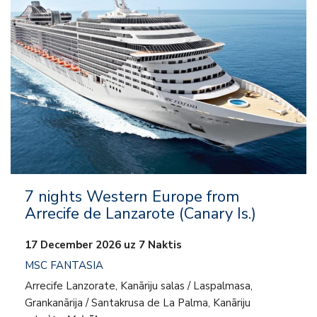
– Viss iekļauts
– Izklaide
– Uz kuģa aktivitātes
– Klubi bērniem un pusaudžiem
7 nights Western Europe from
Arrecife de Lanzarote (Canary Is.)
17 December 2026 uz 7 Naktis
MSC FANTASIA
Arrecife Lanzorate, Kanāriju salas / Laspalmasa,
Grankanārija / Santakrusa de La Palma, Kanāriju