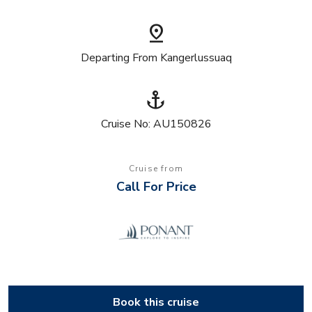
pin_drop
Departing From Kangerlussuaq
anchor
Cruise No: AU150826
Cruise from
Call For Price
Book this cruise