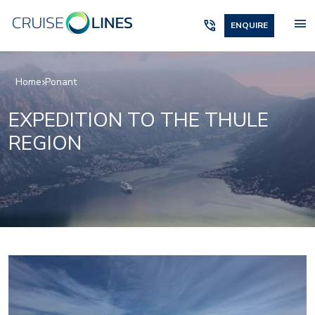
menu
phone_in_talk
ENQUIRE
Home
Ponant
EXPEDITION TO THE THULE
REGION
2