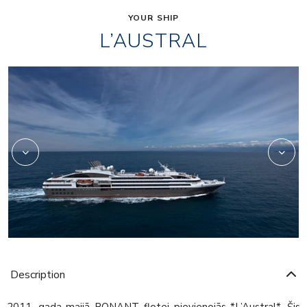
YOUR SHIP
L’AUSTRAL
2
Description
2011. gada maijā PONANT flotei pievienojās *L’Austral*. Šis