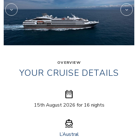
OVERVIEW
YOUR CRUISE DETAILS
date_range
15th August 2026 for 16 nights
directions_boat
L’Austral