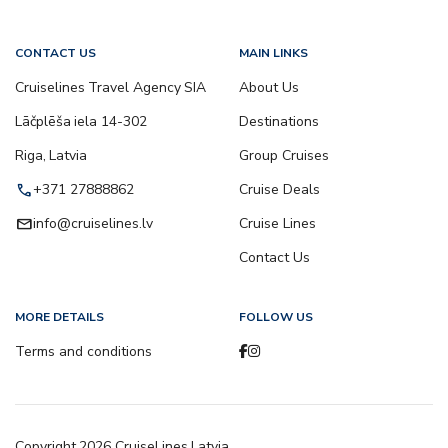
CONTACT US
MAIN LINKS
Cruiselines Travel Agency SIA
About Us
Lāčplēša iela 14-302
Destinations
Riga, Latvia
Group Cruises
call
+371 27888862
Cruise Deals
email
info@cruiselines.lv
Cruise Lines
Contact Us
MORE DETAILS
FOLLOW US
Terms and conditions
Copyright
2026
CruiseLines Latvia