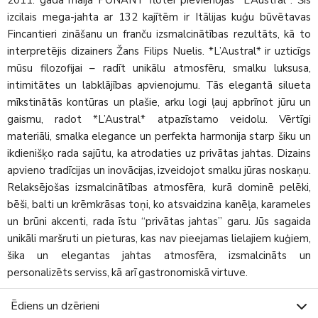
izcilais mega-jahta ar 132 kajītēm ir Itālijas kuģu būvētavas
Fincantieri zināšanu un franču izsmalcinātības rezultāts, kā to
interpretējis dizainers Žans Filips Nuelis. *L’Austral* ir uzticīgs
mūsu filozofijai – radīt unikālu atmosfēru, smalku luksusa,
intimitātes un labklājības apvienojumu. Tās elegantā silueta
mīkstinātās kontūras un plašie, arku logi ļauj apbrīnot jūru un
gaismu, radot *L’Austral* atpazīstamo veidolu. Vērtīgi
materiāli, smalka elegance un perfekta harmonija starp šiku un
ikdienišķo rada sajūtu, ka atrodaties uz privātas jahtas. Dizains
apvieno tradīcijas un inovācijas, izveidojot smalku jūras noskaņu.
Relaksējošas izsmalcinātības atmosfēra, kurā dominē pelēki,
bēši, balti un krēmkrāsas toņi, ko atsvaidzina kanēļa, karameles
un brūni akcenti, rada īstu “privātas jahtas” garu. Jūs sagaida
unikāli maršruti un pieturas, kas nav pieejamas lielajiem kuģiem,
šika un elegantas jahtas atmosfēra, izsmalcināts un
personalizēts serviss, kā arī gastronomiskā virtuve.
Ēdiens un dzērieni