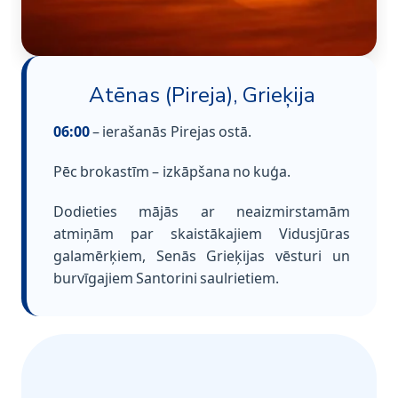
Atēnas (Pireja), Grieķija
06:00
– ierašanās Pirejas ostā.
Pēc brokastīm – izkāpšana no kuģa.
Dodieties mājās ar neaizmirstamām
atmiņām par skaistākajiem Vidusjūras
galamērķiem, Senās Grieķijas vēsturi un
burvīgajiem Santorini saulrietiem.