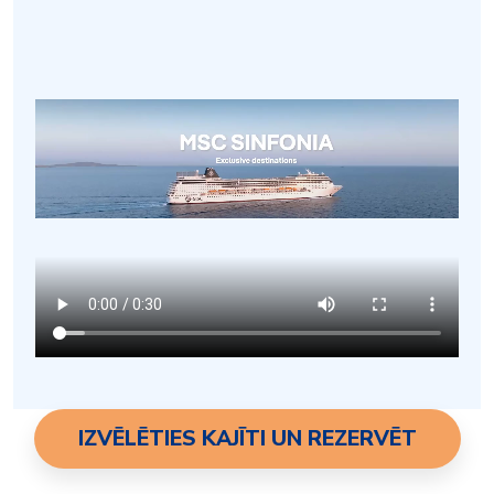
IZVĒLĒTIES KAJĪTI UN REZERVĒT