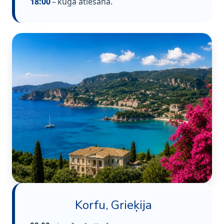
18:00
– kuģa atiešana.
Korfu, Grieķija