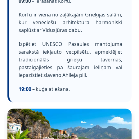
09:00
– ierašanās Korfu.
Korfu ir viena no zaļākajām Grieķijas salām,
kur venēciešu arhitektūra harmoniski
saplūst ar Vidusjūras dabu.
Izpētiet UNESCO Pasaules mantojuma
sarakstā iekļauto vecpilsētu, apmeklējiet
tradicionālās grieķu tavernas,
pastaigājieties pa šaurajām ieliņām vai
iepazīstiet slaveno Ahileja pili.
19:00
– kuģa atiešana.