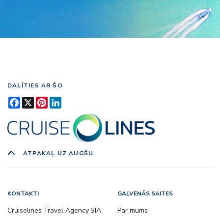
DALĪTIES AR ŠO
Facebook
X
Pinterest
LinkedIn
ATPAKAĻ UZ AUGŠU
KONTAKTI
GALVENĀS SAITES
Cruiselines Travel Agency SIA
Par mums