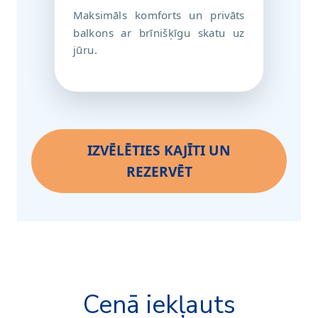
Maksimāls komforts un privāts
balkons ar brīnišķīgu skatu uz
jūru.
IZVĒLĒTIES KAJĪTI UN
REZERVĒT
Cenā iekļauts