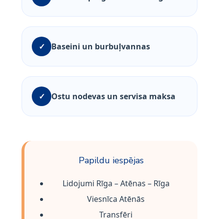
✓
Baseini un burbuļvannas
✓
Ostu nodevas un servisa maksa
Papildu iespējas
Lidojumi Rīga – Atēnas – Rīga
Viesnīca Atēnās
Transfēri