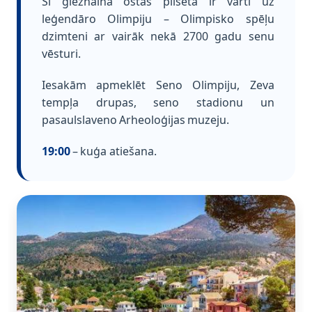
Šī gleznainā ostas pilsēta ir vārti uz
leģendāro Olimpiju – Olimpisko spēļu
dzimteni ar vairāk nekā 2700 gadu senu
vēsturi.
Iesakām apmeklēt Seno Olimpiju, Zeva
tempļa drupas, seno stadionu un
pasaulslaveno Arheoloģijas muzeju.
19:00
– kuģa atiešana.