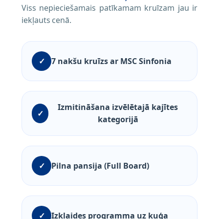
Viss nepieciešamais patīkamam kruīzam jau ir
iekļauts cenā.
✓
7 nakšu kruīzs ar MSC Sinfonia
Izmitināšana izvēlētajā kajītes
✓
kategorijā
✓
Pilna pansija (Full Board)
✓
Izklaides programma uz kuģa