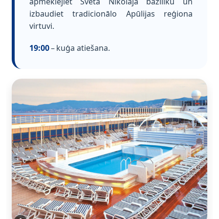
apmeklējiet Svētā Nikolaja baziliku un
izbaudiet tradicionālo Apūlijas reģiona
virtuvi.
19:00
– kuģa atiešana.