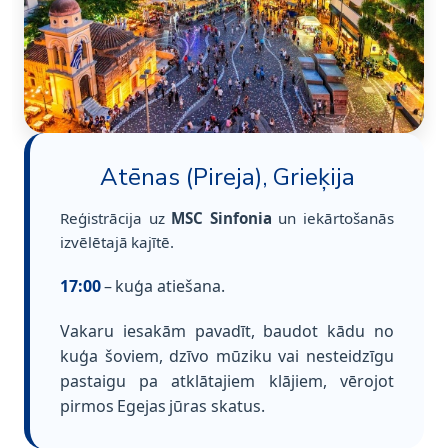
Atēnas (Pireja), Grieķija
Reģistrācija uz
MSC Sinfonia
un iekārtošanās
izvēlētajā kajītē.
17:00
– kuģa atiešana.
Vakaru iesakām pavadīt, baudot kādu no
kuģa šoviem, dzīvo mūziku vai nesteidzīgu
pastaigu pa atklātajiem klājiem, vērojot
pirmos Egejas jūras skatus.