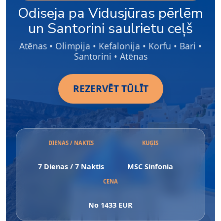
Odiseja pa Vidusjūras pērlēm
un Santorini saulrietu ceļš
Atēnas • Olimpija • Kefalonija • Korfu • Bari •
Santorini • Atēnas
REZERVĒT TŪLĪT
DIENAS / NAKTIS
KUĢIS
7 Dienas / 7 Naktis
MSC Sinfonia
CENA
No 1433 EUR