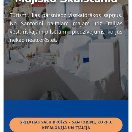
Tūrismi, kas pārsniedz visskaidrākos sapņus.
No Santorini baltajām mājām līdz Itālijas
vēsturiskajām pilsētām – piedzīvojums, ko jūs
nekad neatcerēsiet.
GRIEĶIJAS SALU KRUĪZS – SANTORINI, KORFU,
KEFALONIJA UN ITĀLIJA