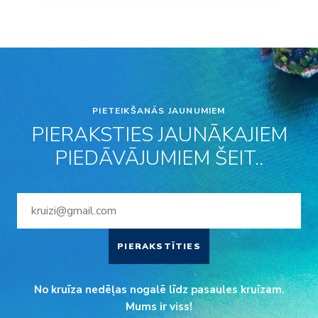
PIETEIKŠANĀS JAUNUMIEM
PIERAKSTIES JAUNĀKAJIEM
PIEDĀVĀJUMIEM ŠEIT..
PIERAKSTĪTIES
No kruīza nedēļas nogalē līdz pasaules kruīzam.
Mums ir viss!