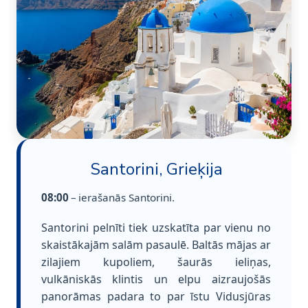
Santorini, Grieķija
08:00
– ierašanās Santorini.
Santorini pelnīti tiek uzskatīta par vienu no
skaistākajām salām pasaulē. Baltās mājas ar
zilajiem kupoliem, šaurās ieliņas,
vulkāniskās klintis un elpu aizraujošās
panorāmas padara to par īstu Vidusjūras