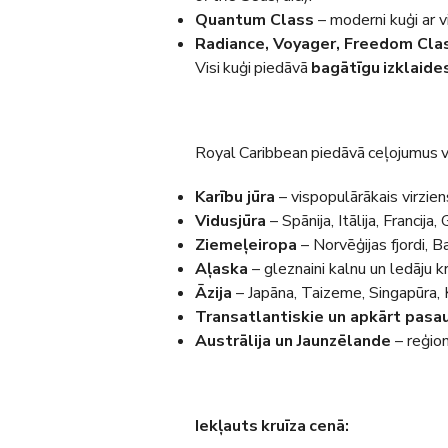
Quantum Class
– moderni kuģi ar v
Radiance, Voyager, Freedom Cla
Visi kuģi piedāvā
bagātīgu izklaide
Royal Caribbean piedāvā ceļojumus v
Karību jūra
– vispopulārākais virzien
Vidusjūra
– Spānija, Itālija, Francija, 
Ziemeļeiropa
– Norvēģijas fjordi, Bal
Aļaska
– gleznaini kalnu un ledāju k
Āzija
– Japāna, Taizeme, Singapūra, 
Transatlantiskie un apkārt pasau
Austrālija un Jaunzēlande
– reģion
Iekļauts kruīza cenā: