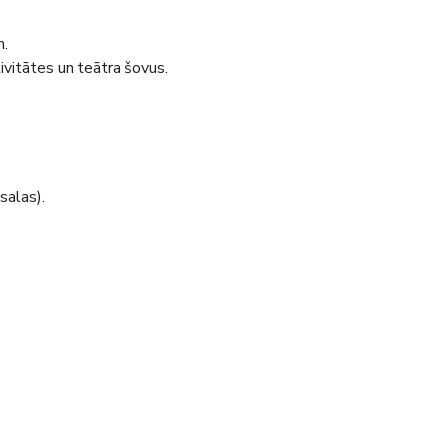
m.
tivitātes un teātra šovus.
alas).