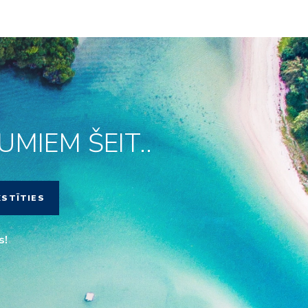
MIEM ŠEIT..
KSTĪTIES
s!