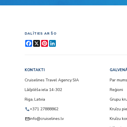
DALĪTIES AR ŠO
Facebook
X
Pinterest
LinkedIn
KONTAKTI
GALVENĀ
Cruiselines Travel Agency SIA
Par mum
Lāčplēša iela 14-302
Reģioni
Riga, Latvia
Grupu kru
call
+371 27888862
Kruīzu pi
email
info@cruiselines.lv
Kruīzu ko