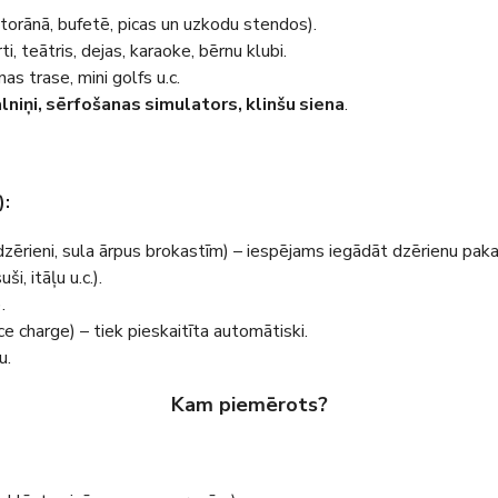
storānā, bufetē, picas un uzkodu stendos).
i, teātris, dejas, karaoke, bērnu klubi.
as trase, mini golfs u.c.
lniņi, sērfošanas simulators, klinšu siena
.
):
s dzērieni, sula ārpus brokastīm) – iespējams iegādāt dzērienu paka
i, itāļu u.c.).
.
 charge) – tiek pieskaitīta automātiski.
u.
Kam piemērots?