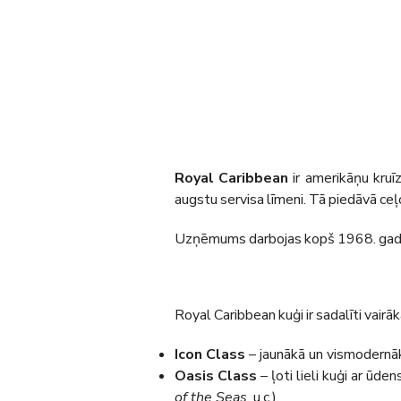
Royal Caribbean
ir amerikāņu kruī
augstu servisa līmeni. Tā piedāvā c
Uzņēmums darbojas kopš 1968. gada
Royal Caribbean kuģi ir sadalīti vair
Icon Class
– jaunākā un vismodernā
Oasis Class
– ļoti lieli kuģi ar ūde
of the Seas
, u.c.).