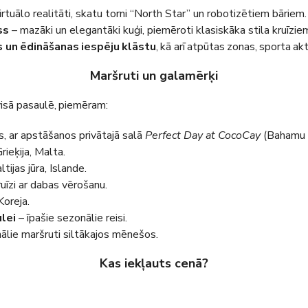
irtuālo realitāti, skatu torni “North Star” un robotizētiem bāriem.
ss
– mazāki un elegantāki kuģi, piemēroti klasiskāka stila kruīzie
s un ēdināšanas iespēju klāstu
, kā arī atpūtas zonas, sporta ak
Maršruti un galamērķi
isā pasaulē, piemēram:
s, ar apstāšanos privātajā salā
Perfect Day at CocoCay
(Bahamu s
Grieķija, Malta.
tijas jūra, Islande.
ruīzi ar dabas vērošanu.
Koreja.
lei
– īpašie sezonālie reisi.
ālie maršruti siltākajos mēnešos.
Kas iekļauts cenā?