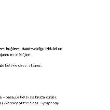
iem kuģiem
, daudzveidīgu izklaidi un
vojumu meklētājiem.
lē lielākie okeāna laineri.
 – pasaulē lielākais kruīza kuģis).
 (
Wonder of the Seas
,
Symphony