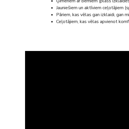
Ģimenēm ar bērniem (plašs izklaide
Jauniešiem un aktīviem ceļotājiem (s
Pāriem, kas vēlas gan izklaidi, gan 
Ceļotājiem, kas vēlas apvienot komf