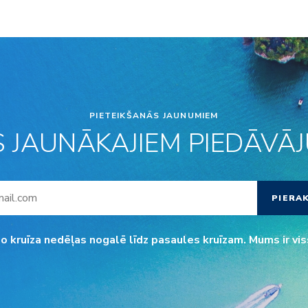
PIETEIKŠANĀS JAUNUMIEM
S JAUNĀKAJIEM PIEDĀVĀJU
PIERA
o kruīza nedēļas nogalē līdz pasaules kruīzam. Mums ir vis