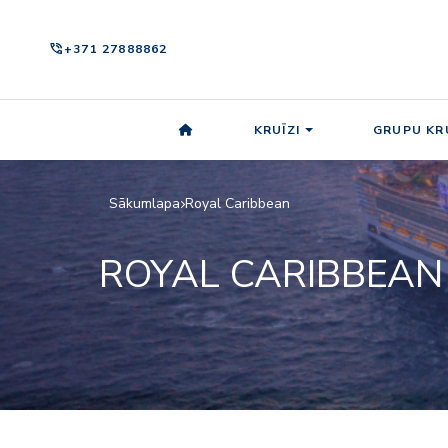
phone_in_talk
+371 27888862
KRUĪZI
GRUPU KRU
Sākumlapa
Royal Caribbean
ROYAL CARIBBEAN