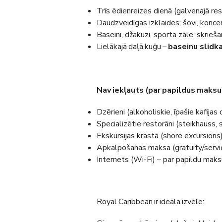
Trīs ēdienreizes dienā (galvenajā re
Daudzveidīgas izklaides: šovi, koncert
Baseini, džakuzi, sporta zāle, skriešan
Lielākajā daļā kuģu –
baseinu slidka
Nav iekļauts (par papildus maksu
Dzērieni (alkoholiskie, īpašie kafija
Specializētie restorāni (steikhauss, suš
Ekskursijas krastā (shore excursions)
Apkalpošanas maksa (gratuity/service
Internets (Wi-Fi) – par papildu maks
Royal Caribbean ir ideāla izvēle: