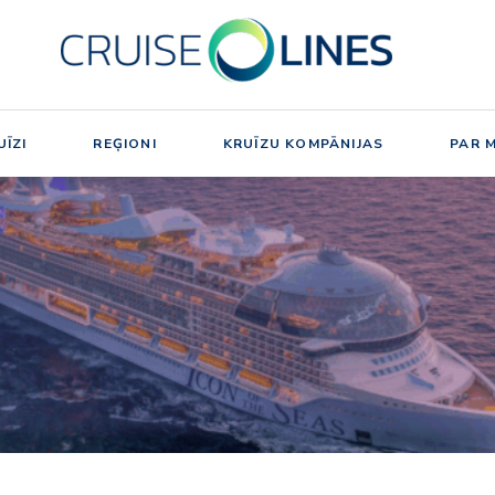
ĪZI
REĢIONI
KRUĪZU KOMPĀNIJAS
PAR 