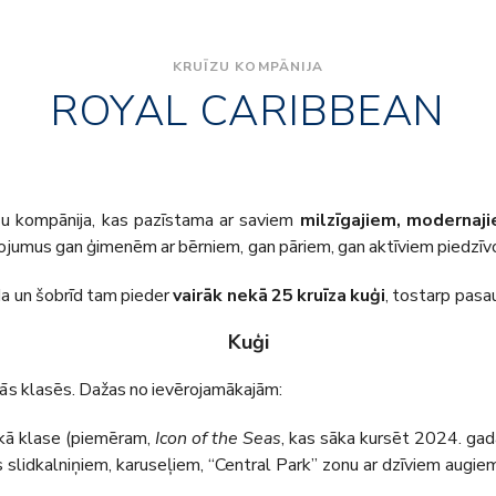
KRUĪZU KOMPĀNIJA
ROYAL CARIBBEAN
zu kompānija, kas pazīstama ar saviem
milzīgajiem, modernaj
eļojumus gan ģimenēm ar bērniem, gan pāriem, gan aktīviem piedzī
 un šobrīd tam pieder
vairāk nekā 25 kruīza kuģi
, tostarp pasau
Kuģi
ākās klasēs. Dažas no ievērojamākajām:
kā klase (piemēram,
Icon of the Seas
, kas sāka kursēt 2024. gadā
ns slidkalniņiem, karuseļiem, “Central Park” zonu ar dzīviem augiem