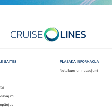
S SAITES
PLAŠĀKA INFORMĀCIJA
s
Noteikumi un nosacījumi
īzi
edāvājumi
mpānijas