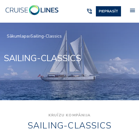
menu
phone_in_talk
PIEPRASĪT
Sākumlapa
Sailing-Classics
SAILING-CLASSICS
KRUĪZU KOMPĀNIJA
SAILING-CLASSICS