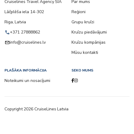
Cruiselines Travel Agency SIA
Par mums
Lāčplēša iela 14-302
Reģioni
Riga, Latvia
Grupu kruīzi
call
+371 27888862
Kruīzu piedāvājumi
email
info@cruiselines.lv
Kruīzu kompānijas
Mūsu kontakti
PLAŠĀKA INFORMĀCIJA
SEKO MUMS
Noteikumi un nosacījumi
Copyright
2026
CruiseLines Latvia