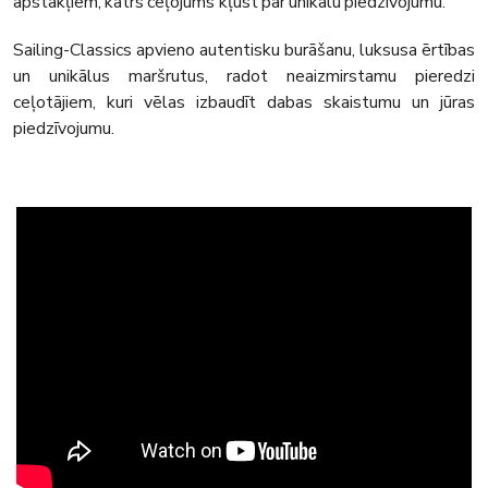
apstākļiem, katrs ceļojums kļūst par unikālu piedzīvojumu.
Sailing-Classics apvieno autentisku burāšanu, luksusa ērtības
un unikālus maršrutus, radot neaizmirstamu pieredzi
ceļotājiem, kuri vēlas izbaudīt dabas skaistumu un jūras
piedzīvojumu.