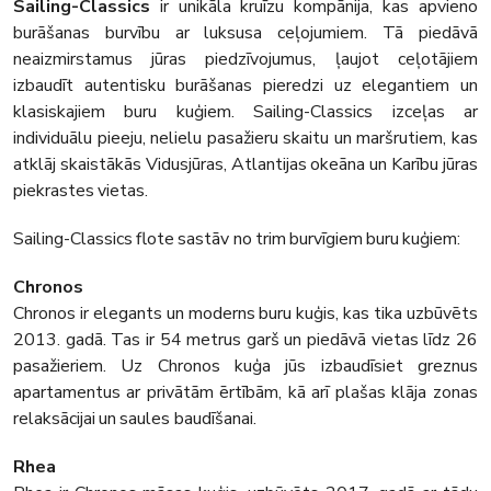
Sailing-Classics
ir unikāla kruīzu kompānija, kas apvieno
burāšanas burvību ar luksusa ceļojumiem. Tā piedāvā
neaizmirstamus jūras piedzīvojumus, ļaujot ceļotājiem
izbaudīt autentisku burāšanas pieredzi uz elegantiem un
klasiskajiem buru kuģiem. Sailing-Classics izceļas ar
individuālu pieeju, nelielu pasažieru skaitu un maršrutiem, kas
atklāj skaistākās Vidusjūras, Atlantijas okeāna un Karību jūras
piekrastes vietas.
Sailing-Classics flote sastāv no trim burvīgiem buru kuģiem:
Chronos
Chronos ir elegants un moderns buru kuģis, kas tika uzbūvēts
2013. gadā. Tas ir 54 metrus garš un piedāvā vietas līdz 26
pasažieriem. Uz Chronos kuģa jūs izbaudīsiet greznus
apartamentus ar privātām ērtībām, kā arī plašas klāja zonas
relaksācijai un saules baudīšanai.
Rhea