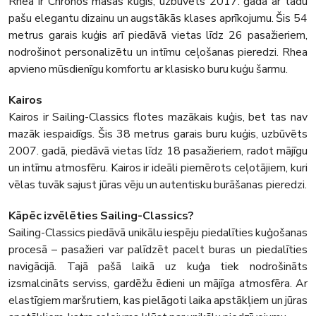
Rhea ir Chronos māsas kuģis, uzbūvēts 2017. gadā ar tādu
pašu elegantu dizainu un augstākās klases aprīkojumu. Šis 54
metrus garais kuģis arī piedāvā vietas līdz 26 pasažieriem,
nodrošinot personalizētu un intīmu ceļošanas pieredzi. Rhea
apvieno mūsdienīgu komfortu ar klasisko buru kuģu šarmu.
Kairos
Kairos ir Sailing-Classics flotes mazākais kuģis, bet tas nav
mazāk iespaidīgs. Šis 38 metrus garais buru kuģis, uzbūvēts
2007. gadā, piedāvā vietas līdz 18 pasažieriem, radot mājīgu
un intīmu atmosfēru. Kairos ir ideāli piemērots ceļotājiem, kuri
vēlas tuvāk sajust jūras vēju un autentisku burāšanas pieredzi.
Kāpēc izvēlēties Sailing-Classics?
Sailing-Classics piedāvā unikālu iespēju piedalīties kuģošanas
procesā – pasažieri var palīdzēt pacelt buras un piedalīties
navigācijā. Tajā pašā laikā uz kuģa tiek nodrošināts
izsmalcināts serviss, gardēžu ēdieni un mājīga atmosfēra. Ar
elastīgiem maršrutiem, kas pielāgoti laika apstākļiem un jūras