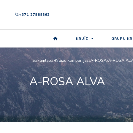
phone_in_talk
+371 27888862
KRUĪZI
GRUPU KR
Sākumlapa
Kruīzu kompānijas
A-ROSA
A-ROSA AL
A-ROSA ALVA