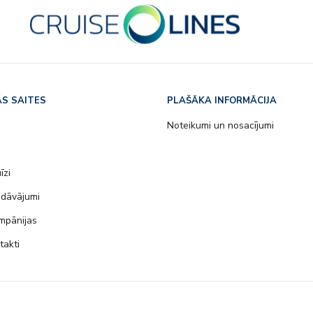
S SAITES
PLAŠĀKA INFORMĀCIJA
s
Noteikumi un nosacījumi
īzi
edāvājumi
mpānijas
takti