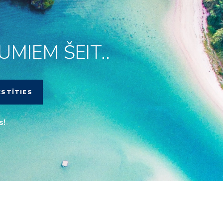
MIEM ŠEIT..
KSTĪTIES
s!