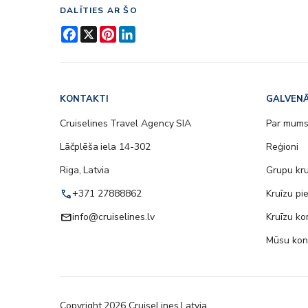
DALĪTIES AR ŠO
Facebook
X
Pinterest
LinkedIn
KONTAKTI
GALVENĀ
Cruiselines Travel Agency SIA
Par mum
Lāčplēša iela 14-302
Reģioni
Riga, Latvia
Grupu kru
call
+371 27888862
Kruīzu pi
email
info@cruiselines.lv
Kruīzu ko
Mūsu kon
Copyright
2026
CruiseLines Latvia