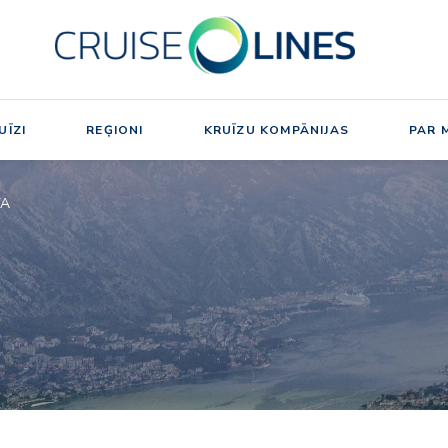
UĪZI
REĢIONI
KRUĪZU KOMPĀNIJAS
PAR 
VA