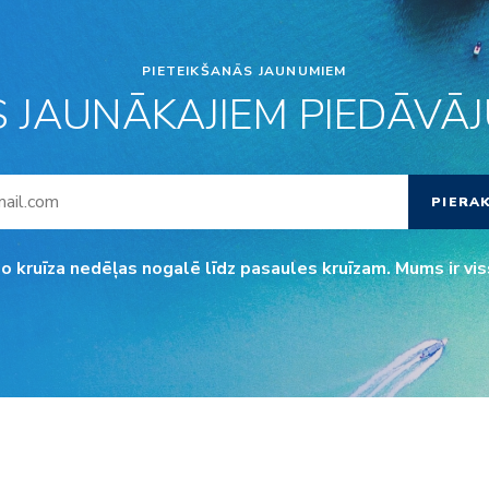
PIETEIKŠANĀS JAUNUMIEM
S JAUNĀKAJIEM PIEDĀVĀJU
PIERA
o kruīza nedēļas nogalē līdz pasaules kruīzam. Mums ir vis