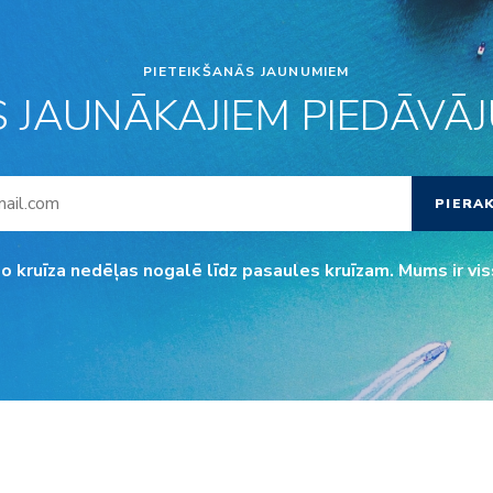
PIETEIKŠANĀS JAUNUMIEM
S JAUNĀKAJIEM PIEDĀVĀJU
PIERA
o kruīza nedēļas nogalē līdz pasaules kruīzam. Mums ir vis