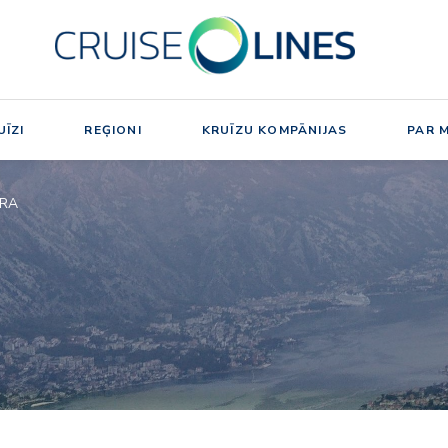
ĪZI
REĢIONI
KRUĪZU KOMPĀNIJAS
PAR 
ORA