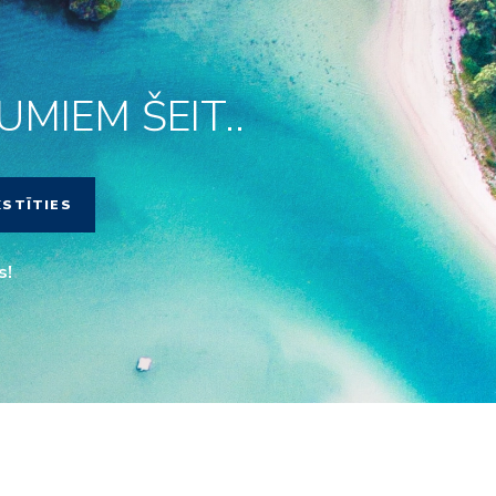
MIEM ŠEIT..
KSTĪTIES
s!