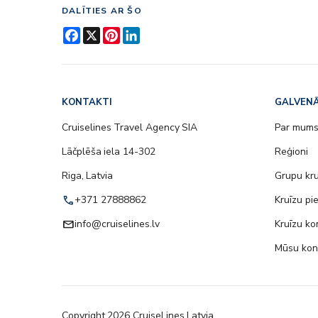
DALĪTIES AR ŠO
Facebook
X
Pinterest
LinkedIn
KONTAKTI
GALVENĀ
Cruiselines Travel Agency SIA
Par mum
Lāčplēša iela 14-302
Reģioni
Riga, Latvia
Grupu kru
call
+371 27888862
Kruīzu pi
email
info@cruiselines.lv
Kruīzu ko
Mūsu kon
Copyright
2026
CruiseLines Latvia