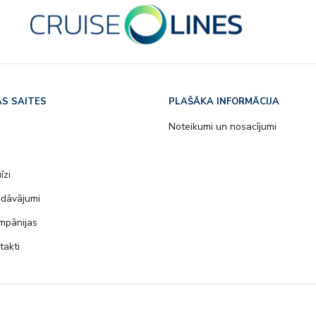
S SAITES
PLAŠĀKA INFORMĀCIJA
s
Noteikumi un nosacījumi
īzi
edāvājumi
mpānijas
takti