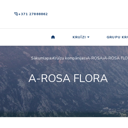
phone_in_talk
+371 27888862
KRUĪZI
GRUPU KRU
Sākumlapa
Kruīzu kompānijas
A-ROSA
A-ROSA FL
A-ROSA FLORA