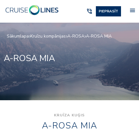
menu
phone_in_talk
PIEPRASĪT
Sākumlapa
Kruīzu kompānijas
A-ROSA
A-ROSA MIA
A-ROSA MIA
KRUĪZA KUĢIS
A-ROSA MIA