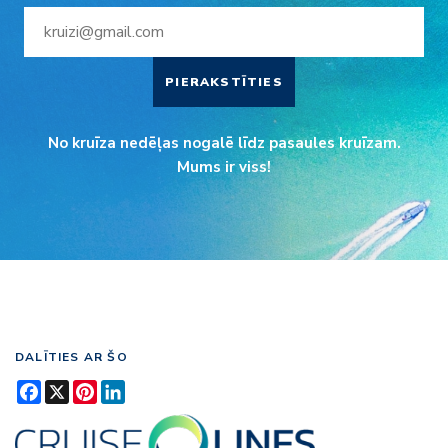
PIERAKSTĪTIES
No kruīza nedēļas nogalē līdz pasaules kruīzam.
Mums ir viss!
DALĪTIES AR ŠO
Facebook
X
Pinterest
LinkedIn