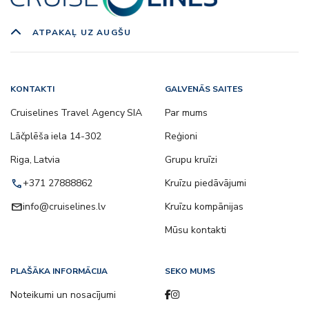
ATPAKAĻ UZ AUGŠU
KONTAKTI
GALVENĀS SAITES
Cruiselines Travel Agency SIA
Par mums
Lāčplēša iela 14-302
Reģioni
Riga, Latvia
Grupu kruīzi
call
+371 27888862
Kruīzu piedāvājumi
email
info@cruiselines.lv
Kruīzu kompānijas
Mūsu kontakti
PLAŠĀKA INFORMĀCIJA
SEKO MUMS
Noteikumi un nosacījumi