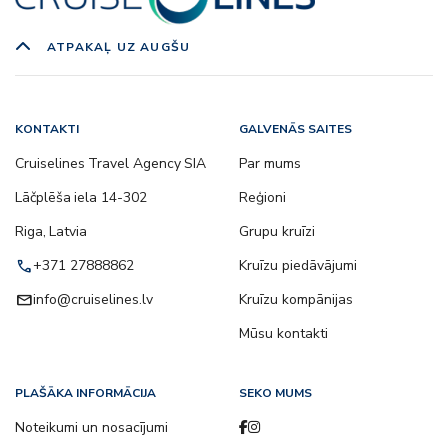
ATPAKAĻ UZ AUGŠU
KONTAKTI
GALVENĀS SAITES
Cruiselines Travel Agency SIA
Par mums
Lāčplēša iela 14-302
Reģioni
Riga, Latvia
Grupu kruīzi
call
+371 27888862
Kruīzu piedāvājumi
email
info@cruiselines.lv
Kruīzu kompānijas
Mūsu kontakti
PLAŠĀKA INFORMĀCIJA
SEKO MUMS
Noteikumi un nosacījumi