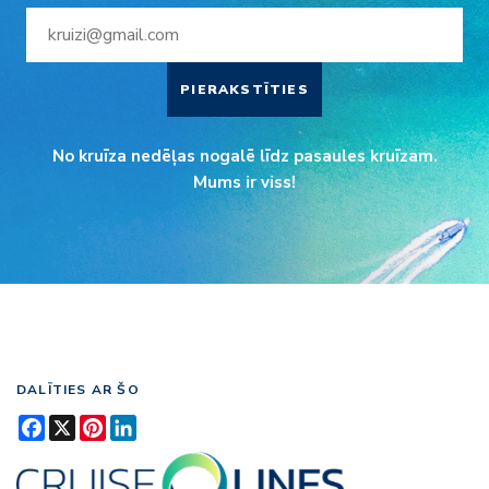
PIERAKSTĪTIES
No kruīza nedēļas nogalē līdz pasaules kruīzam.
Mums ir viss!
DALĪTIES AR ŠO
Facebook
X
Pinterest
LinkedIn