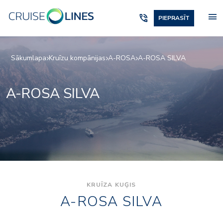
menu
phone_in_talk
PIEPRASĪT
Sākumlapa
Kruīzu kompānijas
A-ROSA
A-ROSA SILVA
A-ROSA SILVA
KRUĪZA KUĢIS
A-ROSA SILVA