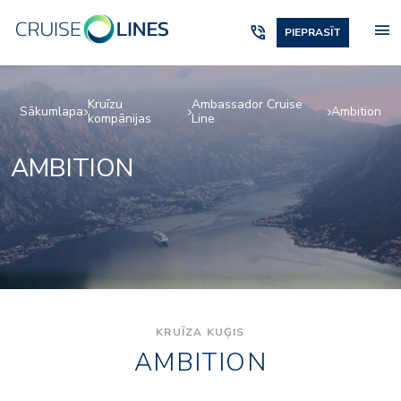
menu
phone_in_talk
PIEPRASĪT
Kruīzu
Ambassador Cruise
Sākumlapa
Ambition
kompānijas
Line
AMBITION
KRUĪZA KUĢIS
AMBITION