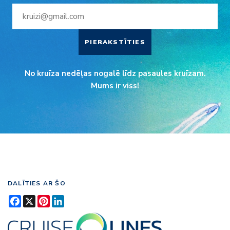
PIERAKSTĪTIES
No kruīza nedēļas nogalē līdz pasaules kruīzam.
Mums ir viss!
DALĪTIES AR ŠO
Facebook
X
Pinterest
LinkedIn