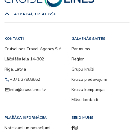
ATPAKAĻ UZ AUGŠU
KONTAKTI
GALVENĀS SAITES
Cruiselines Travel Agency SIA
Par mums
Lāčplēša iela 14-302
Reģioni
Riga, Latvia
Grupu kruīzi
call
+371 27888862
Kruīzu piedāvājumi
email
info@cruiselines.lv
Kruīzu kompānijas
Mūsu kontakti
PLAŠĀKA INFORMĀCIJA
SEKO MUMS
Noteikumi un nosacījumi