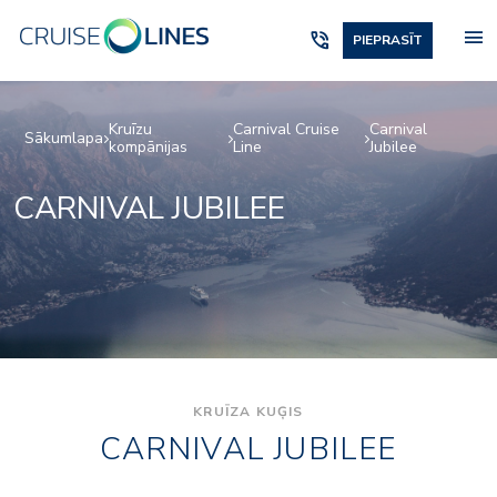
menu
phone_in_talk
PIEPRASĪT
Kruīzu
Carnival Cruise
Carnival
Sākumlapa
kompānijas
Line
Jubilee
CARNIVAL JUBILEE
KRUĪZA KUĢIS
CARNIVAL JUBILEE