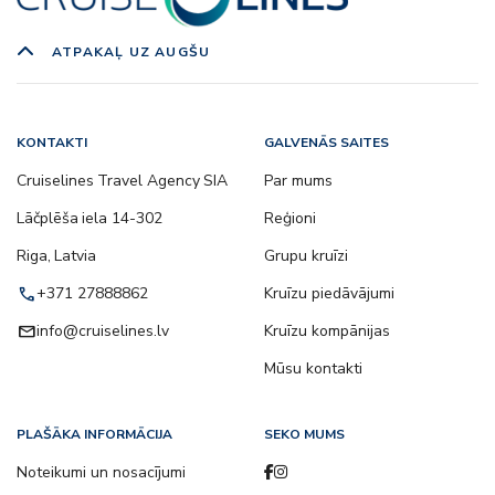
ATPAKAĻ UZ AUGŠU
KONTAKTI
GALVENĀS SAITES
Cruiselines Travel Agency SIA
Par mums
Lāčplēša iela 14-302
Reģioni
Riga, Latvia
Grupu kruīzi
call
+371 27888862
Kruīzu piedāvājumi
email
info@cruiselines.lv
Kruīzu kompānijas
Mūsu kontakti
PLAŠĀKA INFORMĀCIJA
SEKO MUMS
Noteikumi un nosacījumi