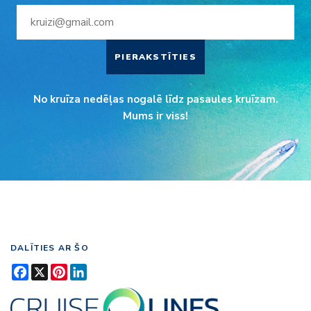
PIERAKSTĪTIES
No kruīza nedēļas nogalē līdz pasaules kruīzam.
Mums ir viss!
DALĪTIES AR ŠO
Facebook
X
Pinterest
LinkedIn