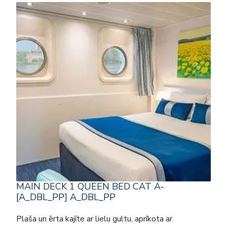
MAIN DECK 1 QUEEN BED CAT A-
[A_DBL_PP] A_DBL_PP
Plaša un ērta kajīte ar lielu gultu, aprīkota ar