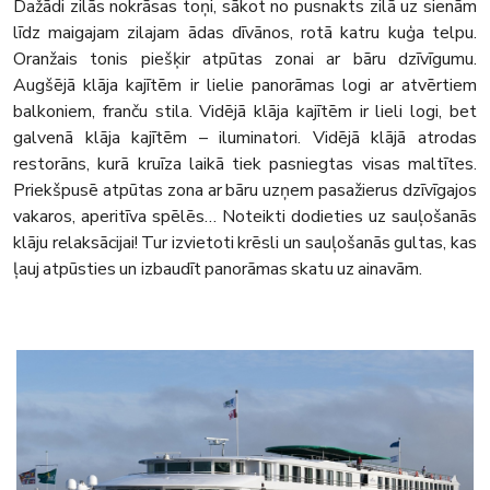
Dažādi zilās nokrāsas toņi, sākot no pusnakts zilā uz sienām
līdz maigajam zilajam ādas dīvānos, rotā katru kuģa telpu.
Oranžais tonis piešķir atpūtas zonai ar bāru dzīvīgumu.
Augšējā klāja kajītēm ir lielie panorāmas logi ar atvērtiem
balkoniem, franču stila. Vidējā klāja kajītēm ir lieli logi, bet
galvenā klāja kajītēm – iluminatori. Vidējā klājā atrodas
restorāns, kurā kruīza laikā tiek pasniegtas visas maltītes.
Priekšpusē atpūtas zona ar bāru uzņem pasažierus dzīvīgajos
vakaros, aperitīva spēlēs… Noteikti dodieties uz sauļošanās
klāju relaksācijai! Tur izvietoti krēsli un sauļošanās gultas, kas
ļauj atpūsties un izbaudīt panorāmas skatu uz ainavām.