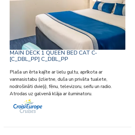
MAIN DECK 1 QUEEN BED CAT C-
[C_DBL_PP] C_DBL_PP
Plaša un ērta kajīte ar lielu gultu, aprīkota ar
vannasistabu (izlietne, duša un privāta tualete,
nodrošināti dvieļi), fēnu, televizoru, seifu un radio.
Atrodas uz galvenā klāja ar iluminatoru.