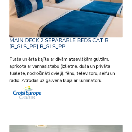
MAIN DECK 2 SEPARABLE BEDS CAT B-
[B_GLS_PP] B_GLS_PP
Plaša un ērta kajīte ar divām atsevišķām gultām,
aprīkota ar vannasistabu (izlietne, duša un privāta
tualete, nodrošināti dvieļi), fēnu, televizoru, seifu un
radio. Atrodas uz galvenā klāja ar iluminatoru.