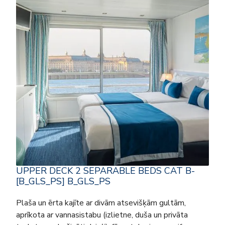
UPPER DECK 2 SEPARABLE BEDS CAT B-
[B_GLS_PS] B_GLS_PS
Plaša un ērta kajīte ar divām atsevišķām gultām,
aprīkota ar vannasistabu (izlietne, duša un privāta