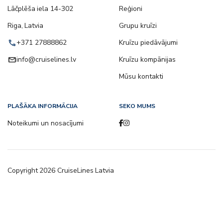
Lāčplēša iela 14-302
Reģioni
Riga, Latvia
Grupu kruīzi
call
+371 27888862
Kruīzu piedāvājumi
email
info@cruiselines.lv
Kruīzu kompānijas
Mūsu kontakti
PLAŠĀKA INFORMĀCIJA
SEKO MUMS
Noteikumi un nosacījumi
Copyright
2026
CruiseLines Latvia