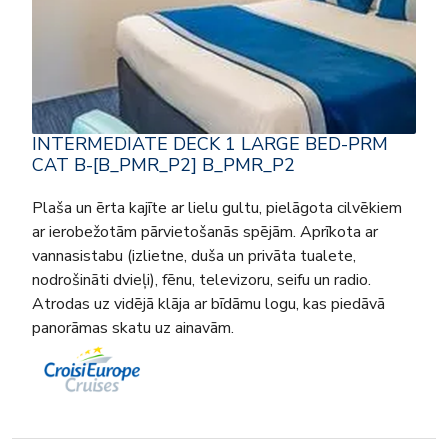
INTERMEDIATE DECK 1 LARGE BED-PRM
CAT B-[B_PMR_P2] B_PMR_P2
Plaša un ērta kajīte ar lielu gultu, pielāgota cilvēkiem
ar ierobežotām pārvietošanās spējām. Aprīkota ar
vannasistabu (izlietne, duša un privāta tualete,
nodrošināti dvieļi), fēnu, televizoru, seifu un radio.
Atrodas uz vidējā klāja ar bīdāmu logu, kas piedāvā
panorāmas skatu uz ainavām.