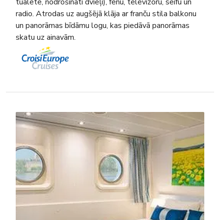
tualete, nodrošināti dvieļi), fēnu, televizoru, seifu un
radio. Atrodas uz augšējā klāja ar franču stila balkonu
un panorāmas bīdāmu logu, kas piedāvā panorāmas
skatu uz ainavām.