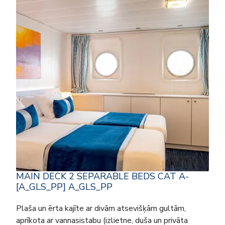
MAIN DECK 2 SEPARABLE BEDS CAT A-
[A_GLS_PP] A_GLS_PP
Plaša un ērta kajīte ar divām atsevišķām gultām,
aprīkota ar vannasistabu (izlietne, duša un privāta