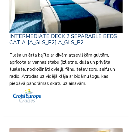
INTERMEDIATE DECK 2 SEPARABLE BEDS
CAT A-[A_GLS_P2] A_GLS_P2
Plaša un ērta kajīte ar divām atsevišķām gultām,
aprīkota ar vannasistabu (izlietne, duša un privāta
tualete, nodrošināti dvieļi), fēnu, televizoru, seifu un
radio. Atrodas uz vidējā klāja ar bīdāmu logu, kas
piedāvā panorāmas skatu uz ainavām.