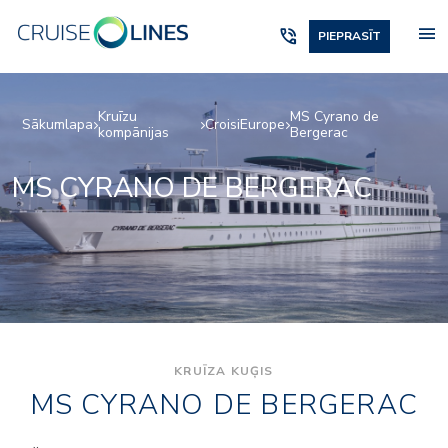
menu
phone_in_talk
PIEPRASĪT
Kruīzu
MS Cyrano de
Sākumlapa
CroisiEurope
kompānijas
Bergerac
MS CYRANO DE BERGERAC
KRUĪZA KUĢIS
MS CYRANO DE BERGERAC