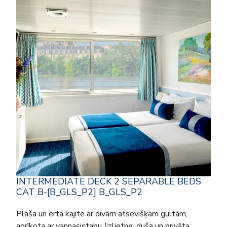
INTERMEDIATE DECK 2 SEPARABLE BEDS
CAT B-[B_GLS_P2] B_GLS_P2
Plaša un ērta kajīte ar divām atsevišķām gultām,
aprīkota ar vannasistabu (izlietne, duša un privāta