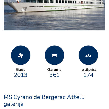
toys_fan
straighten
groups
Gads
Garums
Ietilpība
2013
361
174
MS Cyrano de Bergerac Attēlu
galerija