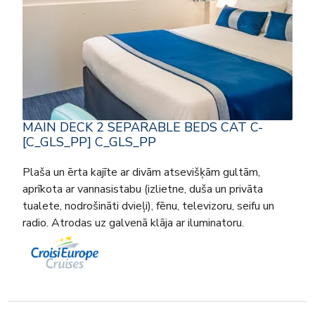
MAIN DECK 2 SEPARABLE BEDS CAT C-
[C_GLS_PP] C_GLS_PP
Plaša un ērta kajīte ar divām atsevišķām gultām,
aprīkota ar vannasistabu (izlietne, duša un privāta
tualete, nodrošināti dvieļi), fēnu, televizoru, seifu un
radio. Atrodas uz galvenā klāja ar iluminatoru.