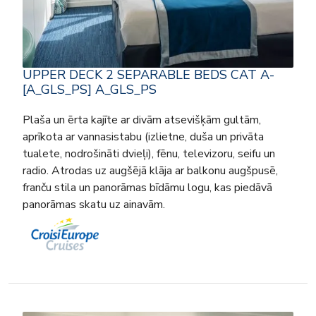
UPPER DECK 2 SEPARABLE BEDS CAT A-
[A_GLS_PS] A_GLS_PS
Plaša un ērta kajīte ar divām atsevišķām gultām,
aprīkota ar vannasistabu (izlietne, duša un privāta
tualete, nodrošināti dvieļi), fēnu, televizoru, seifu un
radio. Atrodas uz augšējā klāja ar balkonu augšpusē,
franču stila un panorāmas bīdāmu logu, kas piedāvā
panorāmas skatu uz ainavām.