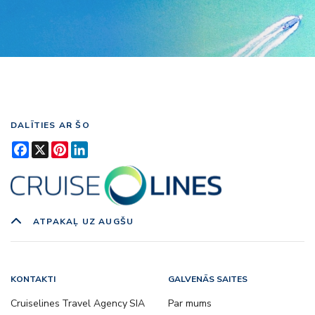
DALĪTIES AR ŠO
Facebook
X
Pinterest
LinkedIn
ATPAKAĻ UZ AUGŠU
KONTAKTI
GALVENĀS SAITES
Cruiselines Travel Agency SIA
Par mums