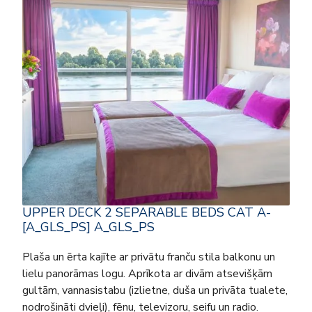
UPPER DECK 2 SEPARABLE BEDS CAT A-
[A_GLS_PS] A_GLS_PS
Plaša un ērta kajīte ar privātu franču stila balkonu un
lielu panorāmas logu. Aprīkota ar divām atsevišķām
gultām, vannasistabu (izlietne, duša un privāta tualete,
nodrošināti dvieļi), fēnu, televizoru, seifu un radio.