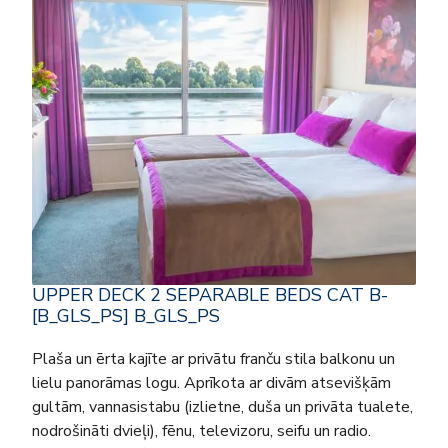
UPPER DECK 2 SEPARABLE BEDS CAT B-
[B_GLS_PS] B_GLS_PS
Plaša un ērta kajīte ar privātu franču stila balkonu un
lielu panorāmas logu. Aprīkota ar divām atsevišķām
gultām, vannasistabu (izlietne, duša un privāta tualete,
nodrošināti dvieļi), fēnu, televizoru, seifu un radio.