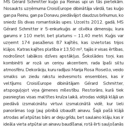
MS Gérard Schmitter kuģo pa Reinas upi un tās pietekām.
Nosaukts uzņēmuma CroisiEurope dibinātāja vārdā, tas kuģo
gan pa Reinu, gan pa Donavu, piedāvājot daudzus brīnumus, ko
sniedz šīs divas romantiskās upes. Uzcelts 2012. gadā, MS
Gérard Schmitter ir 5-enkurkuģis ar cilvēka dimensiju, kura
garums ir 110 metri, bet platums – 11,40 metri. Kuģis var
uzņemt 174 pasažierus 87 kajītēs, kas izvietotas trijos
klājos. Katras kajītes platība ir 13,50 m², tajās ir visas ērtības,
nodrošinot labākos dzīves apstākļus. Šokolādes toņi, kas
kombinēti ar rozā un ceriņu akcentiem, rada īpaši siltu
atmosfēru. Dekorāciju, kuru radījusi Marija Rosa Rosello, veido
smalks un ziedu rakstu iedvesmots ensembles, kas ir
veltījums CroisiEurope dibinātājam Gérard Schmitter,
atspoguļojot viņa ģimenes mīlestību. Restorāns, kurā tiek
pasniegtas visas maltītes kruīza laikā, atrodas vidējā klājā un
piedāvā izsmalcinātu virtuvi izsmalcinātā vidē, kur lieli
panorāmas logi ļauj pilnībā izbaudīt ainavu. Šajā pašā klājā
atrodas arī atpūtas bārs ar deju grīdu, bet saulaino klāju, kas ir
ideāla vieta atpūtai un ainavu baudīšanai, rotā ērti sauļošanās