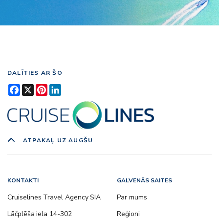
DALĪTIES AR ŠO
Facebook
X
Pinterest
LinkedIn
ATPAKAĻ UZ AUGŠU
KONTAKTI
GALVENĀS SAITES
Cruiselines Travel Agency SIA
Par mums
Lāčplēša iela 14-302
Reģioni