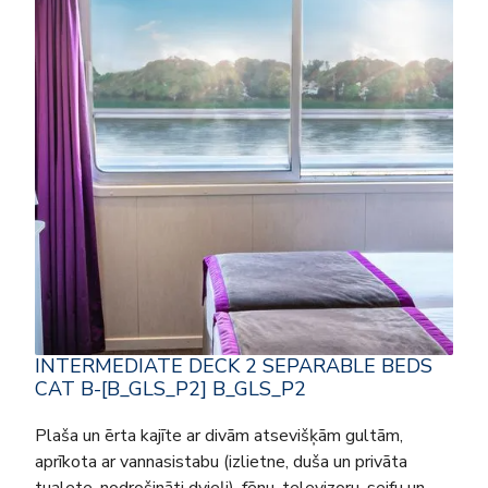
INTERMEDIATE DECK 2 SEPARABLE BEDS
CAT B-[B_GLS_P2] B_GLS_P2
Plaša un ērta kajīte ar divām atsevišķām gultām,
aprīkota ar vannasistabu (izlietne, duša un privāta
tualete, nodrošināti dvieļi), fēnu, televizoru, seifu un