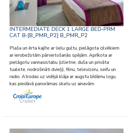
INTERMEDIATE DECK 1 LARGE BED-PRM
CAT B-[B_PMR_P2] B_PMR_P2
Plaša un ērta kajīte ar lielu gultu, pielāgota cilvēkiem
ar ierobežotām pārvietošanās spējām. Aprīkota ar
pielāgotu vannasistabu (izlietne, duša un privāta
tualete, nodrošināti dvieļi), fēnu, televizoru, seifu un
radio. Atrodas uz vidējā klāja ar augstu bīdāmu logu,
kas piedāvā panorāmas skatu uz ainavām.