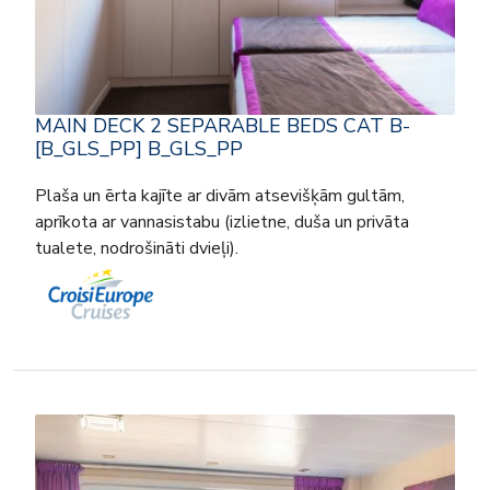
MAIN DECK 2 SEPARABLE BEDS CAT B-
[B_GLS_PP] B_GLS_PP
Plaša un ērta kajīte ar divām atsevišķām gultām,
aprīkota ar vannasistabu (izlietne, duša un privāta
tualete, nodrošināti dvieļi).