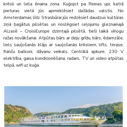
krēsli un liela ēnaina zona. Kuģojot pa Reinas upi, katrā
pieturas vietā jūs apmeklēsiet dažādas valstis. No
Amsterdamas līdz Strasbūrai jūs redzēsiet daudzus kultūras
ziņā bagātus pilsētas un noslēgsiet ceļojumu gleznainajā
Alzasē – CroisiEurope dzimtajā pilsētā, tieši laikā vīnogu
ražas novākšanai. Atpūtas bārs ar deju grīdu, bārs, ēdamzāle,
liels sauļošanās klājs ar sauļošanās krēsliem, lifts, terase,
franču balkoni, dāvanu veikals. Centrālā apkure, 230 V
elektrība, gaisa kondicionēšana, radars, TV un video atpūtas
telpā, wifi uz kuģa.