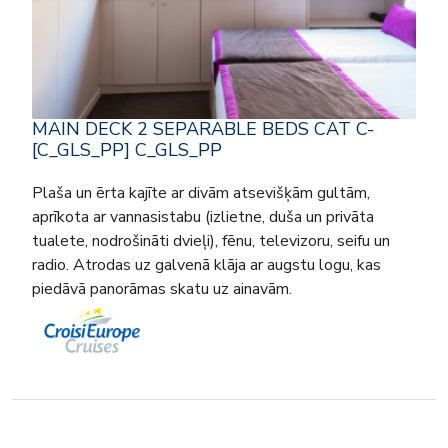
MAIN DECK 2 SEPARABLE BEDS CAT C-
[C_GLS_PP] C_GLS_PP
Plaša un ērta kajīte ar divām atsevišķām gultām,
aprīkota ar vannasistabu (izlietne, duša un privāta
tualete, nodrošināti dvieļi), fēnu, televizoru, seifu un
radio. Atrodas uz galvenā klāja ar augstu logu, kas
piedāvā panorāmas skatu uz ainavām.