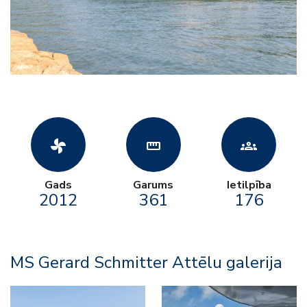
toys_fan
straighten
groups
Gads
Garums
Ietilpība
2012
361
176
MS Gerard Schmitter Attēlu galerija