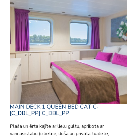
MAIN DECK 1 QUEEN BED CAT C-
[C_DBL_PP] C_DBL_PP
Plaša un ērta kajīte ar lielu gultu, aprīkota ar
vannasistabu (izlietne, duša un privāta tualete,