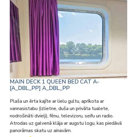
MAIN DECK 1 QUEEN BED CAT A-
[A_DBL_PP] A_DBL_PP
Plaša un ērta kajīte ar lielu gultu, aprīkota ar
vannasistabu (izlietne, duša un privāta tualete,
nodrošināti dvieļi), fēnu, televizoru, seifu un radio.
Atrodas uz galvenā klāja ar augstu logu, kas piedāvā
panorāmas skatu uz ainavām.