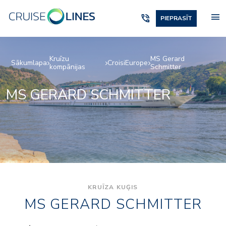
menu
phone_in_talk
PIEPRASĪT
Kruīzu
MS Gerard
Sākumlapa
CroisiEurope
kompānijas
Schmitter
MS GERARD SCHMITTER
KRUĪZA KUĢIS
MS GERARD SCHMITTER