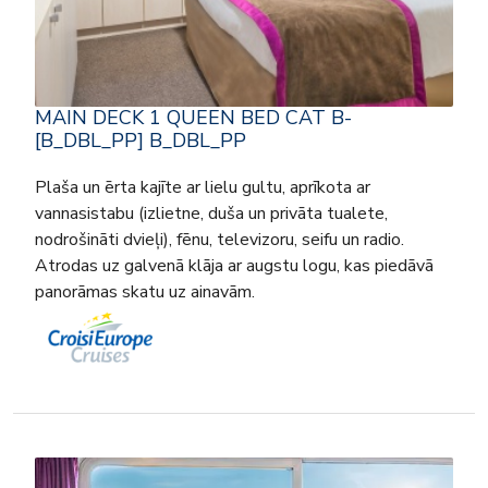
MAIN DECK 1 QUEEN BED CAT B-
[B_DBL_PP] B_DBL_PP
Plaša un ērta kajīte ar lielu gultu, aprīkota ar
vannasistabu (izlietne, duša un privāta tualete,
nodrošināti dvieļi), fēnu, televizoru, seifu un radio.
Atrodas uz galvenā klāja ar augstu logu, kas piedāvā
panorāmas skatu uz ainavām.