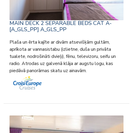
MAIN DECK 2 SEPARABLE BEDS CAT A-
[A_GLS_PP] A_GLS_PP
Plaša un ērta kajīte ar divām atsevišķām gultām,
aprīkota ar vannasistabu (izlietne, duša un privāta
tualete, nodrošināti dvieļi), fēnu, televizoru, seifu un
radio. Atrodas uz galvenā klāja ar augstu logu, kas
piedāvā panorāmas skatu uz ainavām.