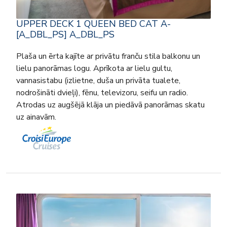
UPPER DECK 1 QUEEN BED CAT A-
[A_DBL_PS] A_DBL_PS
Plaša un ērta kajīte ar privātu franču stila balkonu un
lielu panorāmas logu. Aprīkota ar lielu gultu,
vannasistabu (izlietne, duša un privāta tualete,
nodrošināti dvieļi), fēnu, televizoru, seifu un radio.
Atrodas uz augšējā klāja un piedāvā panorāmas skatu
uz ainavām.