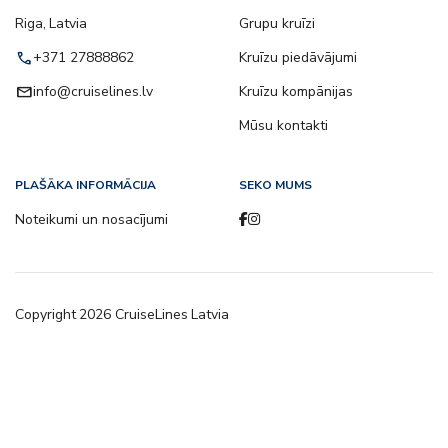
Riga, Latvia
Grupu kruīzi
call
+371 27888862
Kruīzu piedāvājumi
email
info@cruiselines.lv
Kruīzu kompānijas
Mūsu kontakti
PLAŠĀKA INFORMĀCIJA
SEKO MUMS
Noteikumi un nosacījumi
Copyright
2026
CruiseLines Latvia