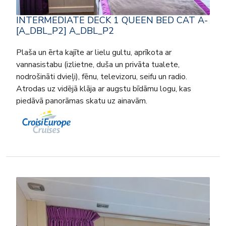
INTERMEDIATE DECK 1 QUEEN BED CAT A-
[A_DBL_P2] A_DBL_P2
Plaša un ērta kajīte ar lielu gultu, aprīkota ar
vannasistabu (izlietne, duša un privāta tualete,
nodrošināti dvieļi), fēnu, televizoru, seifu un radio.
Atrodas uz vidējā klāja ar augstu bīdāmu logu, kas
piedāvā panorāmas skatu uz ainavām.