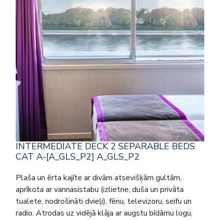
INTERMEDIATE DECK 2 SEPARABLE BEDS
CAT A-[A_GLS_P2] A_GLS_P2
Plaša un ērta kajīte ar divām atsevišķām gultām,
aprīkota ar vannasistabu (izlietne, duša un privāta
tualete, nodrošināti dvieļi), fēnu, televizoru, seifu un
radio. Atrodas uz vidējā klāja ar augstu bīdāmu logu,