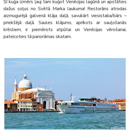
Šī kuģa izmērs ļauj tam kuģot Venēcijas lagūnā un apstāties
dažus soļus no Svētā Marka laukuma! Restorāns atrodas
aizmugurējā galvenā klāja daļā, savukārt viesistaba/bārs –
priekšējā daļā. Saules klājums, aprīkots ar sauļošanās
krēsliem, ir piemērots atpūtai un Venēcijas vērošanai,
pateicoties tā panorāmas skatam.