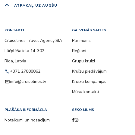
ATPAKAĻ UZ AUGŠU
KONTAKTI
GALVENĀS SAITES
Cruiselines Travel Agency SIA
Par mums
Lāčplēša iela 14-302
Reģioni
Riga, Latvia
Grupu kruīzi
call
+371 27888862
Kruīzu piedāvājumi
email
info@cruiselines.lv
Kruīzu kompānijas
Mūsu kontakti
PLAŠĀKA INFORMĀCIJA
SEKO MUMS
Noteikumi un nosacījumi