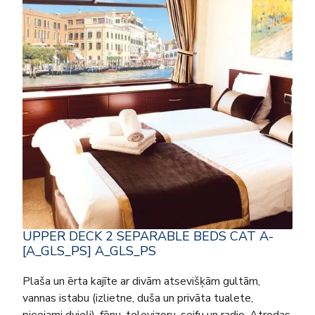
UPPER DECK 2 SEPARABLE BEDS CAT A-
[A_GLS_PS] A_GLS_PS
Plaša un ērta kajīte ar divām atsevišķām gultām,
vannas istabu (izlietne, duša un privāta tualete,