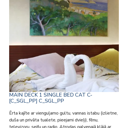
MAIN DECK 1 SINGLE BED CAT C-
[C_SGL_PP] C_SGL_PP
Ērta kajīte ar vienguļamo gultu, vannas istabu (izlietne,
duša un privāta tualete, pieejami dvieļi), fēnu,
televizoru, seifu un radio. Atrodas galvenajā klājā ar