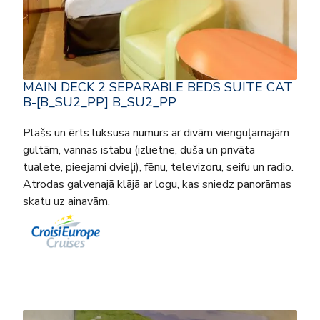
MAIN DECK 2 SEPARABLE BEDS SUITE CAT
B-[B_SU2_PP] B_SU2_PP
Plašs un ērts luksusa numurs ar divām vienguļamajām
gultām, vannas istabu (izlietne, duša un privāta
tualete, pieejami dvieļi), fēnu, televizoru, seifu un radio.
Atrodas galvenajā klājā ar logu, kas sniedz panorāmas
skatu uz ainavām.