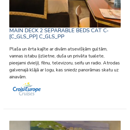
MAIN DECK 2 SEPARABLE BEDS CAT C-
[C_GLS_PP] C_GLS_PP
Plaša un ērta kajīte ar divām atsevišķām gultām,
vannas istabu (izlietne, duša un privāta tualete,
pieejami dvieļi), fēnu, televizoru, seifu un radio. Atrodas
galvenajā klājā ar logu, kas sniedz panorāmas skatu uz
ainavām.