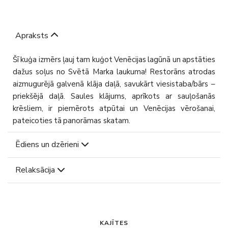
Apraksts
Šī kuģa izmērs ļauj tam kuģot Venēcijas lagūnā un apstāties
dažus soļus no Svētā Marka laukuma! Restorāns atrodas
aizmugurējā galvenā klāja daļā, savukārt viesistaba/bārs –
priekšējā daļā. Saules klājums, aprīkots ar sauļošanās
krēsliem, ir piemērots atpūtai un Venēcijas vērošanai,
pateicoties tā panorāmas skatam.
Ēdiens un dzērieni
Relaksācija
KAJĪTES