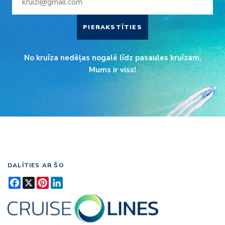
PIERAKSTĪTIES
No kruīza nedēļas nogalē līdz pasaules kruīzam.
Mums ir viss!
DALĪTIES AR ŠO
Facebook
X
Pinterest
LinkedIn