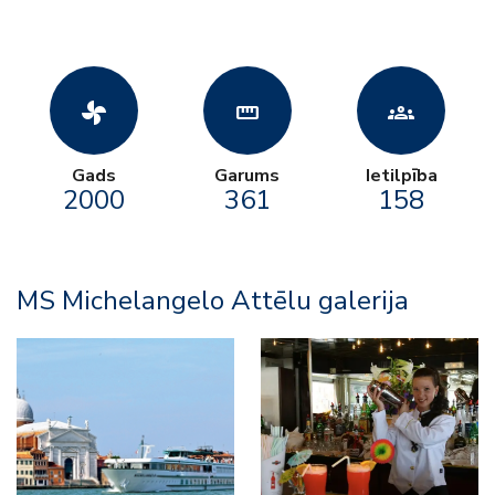
toys_fan
straighten
groups
Gads
Garums
Ietilpība
2000
361
158
MS Michelangelo Attēlu galerija