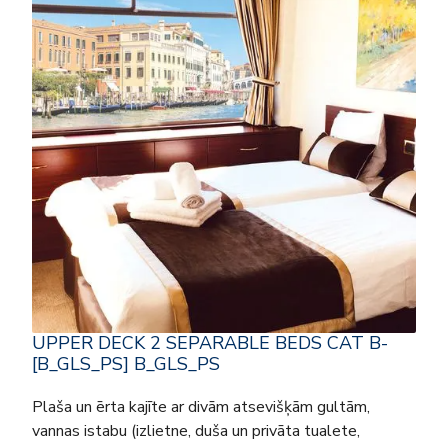
UPPER DECK 2 SEPARABLE BEDS CAT B-
[B_GLS_PS] B_GLS_PS
Plaša un ērta kajīte ar divām atsevišķām gultām,
vannas istabu (izlietne, duša un privāta tualete,