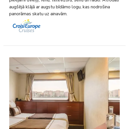
pieejami dvieļi), fēnu, televizoru, seifu un radio. Atrodas
augšējā klājā ar augstu bīdāmo logu, kas nodrošina
panorāmas skatu uz ainavām.