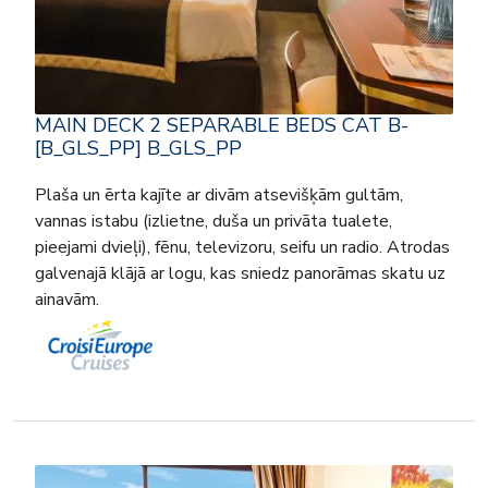
MAIN DECK 2 SEPARABLE BEDS CAT B-
[B_GLS_PP] B_GLS_PP
Plaša un ērta kajīte ar divām atsevišķām gultām,
vannas istabu (izlietne, duša un privāta tualete,
pieejami dvieļi), fēnu, televizoru, seifu un radio. Atrodas
galvenajā klājā ar logu, kas sniedz panorāmas skatu uz
ainavām.