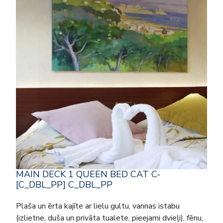
MAIN DECK 1 QUEEN BED CAT C-
[C_DBL_PP] C_DBL_PP
Plaša un ērta kajīte ar lielu gultu, vannas istabu
(izlietne, duša un privāta tualete, pieejami dvieļi), fēnu,