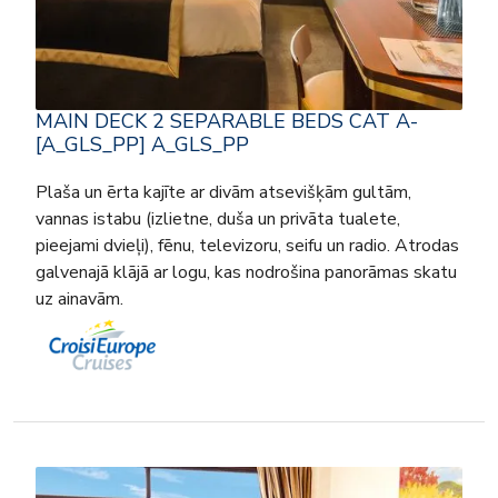
MAIN DECK 2 SEPARABLE BEDS CAT A-
[A_GLS_PP] A_GLS_PP
Plaša un ērta kajīte ar divām atsevišķām gultām,
vannas istabu (izlietne, duša un privāta tualete,
pieejami dvieļi), fēnu, televizoru, seifu un radio. Atrodas
galvenajā klājā ar logu, kas nodrošina panorāmas skatu
uz ainavām.