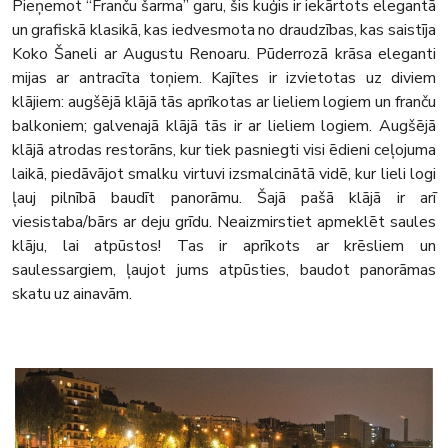
Pieņemot “Franču šarma” garu, šis kuģis ir iekārtots elegantā
un grafiskā klasikā, kas iedvesmota no draudzības, kas saistīja
Koko Šaneli ar Augustu Renoaru. Pūderrozā krāsa eleganti
mijas ar antracīta toņiem. Kajītes ir izvietotas uz diviem
klājiem: augšējā klājā tās aprīkotas ar lieliem logiem un franču
balkoniem; galvenajā klājā tās ir ar lieliem logiem. Augšējā
klājā atrodas restorāns, kur tiek pasniegti visi ēdieni ceļojuma
laikā, piedāvājot smalku virtuvi izsmalcinātā vidē, kur lieli logi
ļauj pilnībā baudīt panorāmu. Šajā pašā klājā ir arī
viesistaba/bārs ar deju grīdu. Neaizmirstiet apmeklēt saules
klāju, lai atpūstos! Tas ir aprīkots ar krēsliem un
saulessargiem, ļaujot jums atpūsties, baudot panorāmas
skatu uz ainavām.