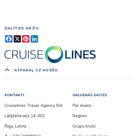
DALĪTIES AR ŠO
Facebook
X
Pinterest
LinkedIn
ATPAKAĻ UZ AUGŠU
KONTAKTI
GALVENĀS SAITES
Cruiselines Travel Agency SIA
Par mums
Lāčplēša iela 14-302
Reģioni
Riga, Latvia
Grupu kruīzi