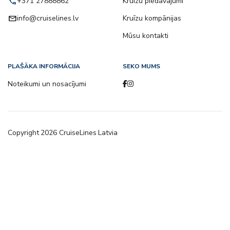
call
+371 27888862
Kruīzu piedāvājumi
email
info@cruiselines.lv
Kruīzu kompānijas
Mūsu kontakti
PLAŠĀKA INFORMĀCIJA
SEKO MUMS
Noteikumi un nosacījumi
Copyright
2026
CruiseLines Latvia