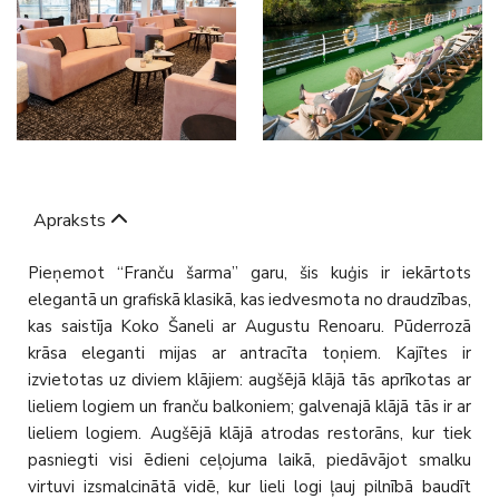
Apraksts
Pieņemot “Franču šarma” garu, šis kuģis ir iekārtots
elegantā un grafiskā klasikā, kas iedvesmota no draudzības,
kas saistīja Koko Šaneli ar Augustu Renoaru. Pūderrozā
krāsa eleganti mijas ar antracīta toņiem. Kajītes ir
izvietotas uz diviem klājiem: augšējā klājā tās aprīkotas ar
lieliem logiem un franču balkoniem; galvenajā klājā tās ir ar
lieliem logiem. Augšējā klājā atrodas restorāns, kur tiek
pasniegti visi ēdieni ceļojuma laikā, piedāvājot smalku
virtuvi izsmalcinātā vidē, kur lieli logi ļauj pilnībā baudīt