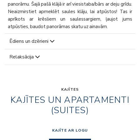
panorāmu. Šajā pašā klājā ir arī viesistaba/bārs ar deju grīdu.
Neaizmirstiet apmeklēt saules klāju, lai atpūstos! Tas ir
aprīkots ar krēsliem un saulessargiem, ļaujot jums
atpūsties, baudot panorāmas skatu uz ainavām.
Ēdiens un dzērieni
Relaksācija
KAJĪTES
KAJĪTES UN APARTAMENTI
(SUITES)
KAJĪTE AR LOGU