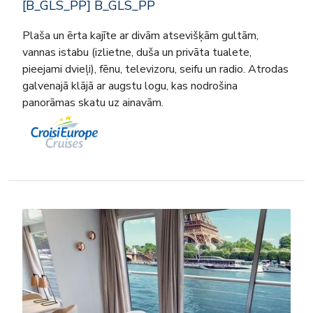
[B_GLS_PP] B_GLS_PP
Plaša un ērta kajīte ar divām atsevišķām gultām,
vannas istabu (izlietne, duša un privāta tualete,
pieejami dvieļi), fēnu, televizoru, seifu un radio. Atrodas
galvenajā klājā ar augstu logu, kas nodrošina
panorāmas skatu uz ainavām.