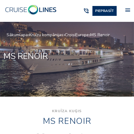
menu
phone_in_talk
PIEPRASĪT
Sākumlapa
Kruīzu kompānijas
CroisiEurope
MS Renoir
MS RENOIR
KRUĪZA KUĢIS
MS RENOIR