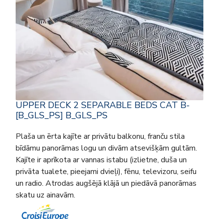
UPPER DECK 2 SEPARABLE BEDS CAT B-
[B_GLS_PS] B_GLS_PS
Plaša un ērta kajīte ar privātu balkonu, franču stila
bīdāmu panorāmas logu un divām atsevišķām gultām.
Kajīte ir aprīkota ar vannas istabu (izlietne, duša un
privāta tualete, pieejami dvieļi), fēnu, televizoru, seifu
un radio. Atrodas augšējā klājā un piedāvā panorāmas
skatu uz ainavām.