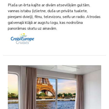
Plaša un ērta kajīte ar divām atsevišķām gultām,
vannas istabu (izlietne, duša un privāta tualete,
pieejami dvieļi), fēnu, televizoru, seifu un radio. Atrodas
galvenajā klājā ar augstu logu, kas nodrošina
panorāmas skatu uz ainavām.