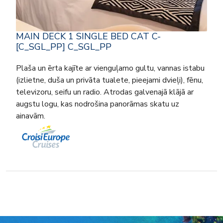
MAIN DECK 1 SINGLE BED CAT C-
[C_SGL_PP] C_SGL_PP
Plaša un ērta kajīte ar vienguļamo gultu, vannas istabu
(izlietne, duša un privāta tualete, pieejami dvieļi), fēnu,
televizoru, seifu un radio. Atrodas galvenajā klājā ar
augstu logu, kas nodrošina panorāmas skatu uz
ainavām.