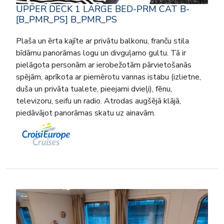
UPPER DECK 1 LARGE BED-PRM CAT B-
[B_PMR_PS] B_PMR_PS
Plaša un ērta kajīte ar privātu balkonu, franču stila
bīdāmu panorāmas logu un divguļamo gultu. Tā ir
pielāgota personām ar ierobežotām pārvietošanās
spējām, aprīkota ar piemērotu vannas istabu (izlietne,
duša un privāta tualete, pieejami dvieļi), fēnu,
televizoru, seifu un radio. Atrodas augšējā klājā,
piedāvājot panorāmas skatu uz ainavām.