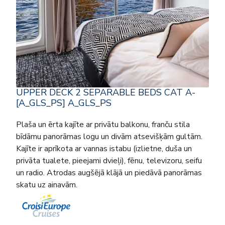
UPPER DECK 2 SEPARABLE BEDS CAT A-
[A_GLS_PS] A_GLS_PS
Plaša un ērta kajīte ar privātu balkonu, franču stila
bīdāmu panorāmas logu un divām atsevišķām gultām.
Kajīte ir aprīkota ar vannas istabu (izlietne, duša un
privāta tualete, pieejami dvieļi), fēnu, televizoru, seifu
un radio. Atrodas augšējā klājā un piedāvā panorāmas
skatu uz ainavām.