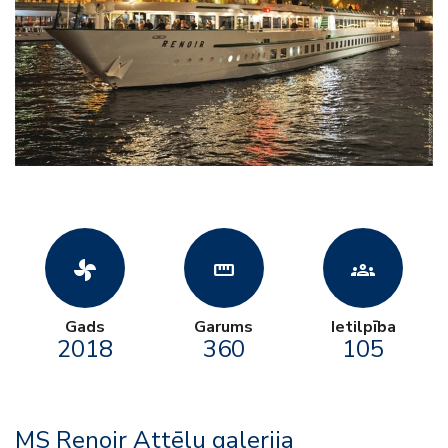
toys_fan
straighten
groups
Gads
Garums
Ietilpība
2018
360
105
MS Renoir Attēlu galerija