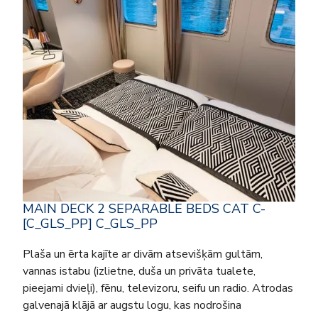
MAIN DECK 2 SEPARABLE BEDS CAT C-
[C_GLS_PP] C_GLS_PP
Plaša un ērta kajīte ar divām atsevišķām gultām,
vannas istabu (izlietne, duša un privāta tualete,
pieejami dvieļi), fēnu, televizoru, seifu un radio. Atrodas
galvenajā klājā ar augstu logu, kas nodrošina