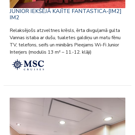
JUNIOR IEKŠĒJĀ KAJĪTE FANTASTICA-[IM2]
IM2
Relaksējošs atzveltnes krēsls, ērta divguļamā gulta
Vannas istaba ar dušu, tualetes galdiņu un matu fēnu
TV, telefons, seifs un minibārs Pieejams Wi-Fi Junior
Interjers (modulis 13 m² – 11.-12. klāji)