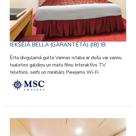
IEKŠĒJĀ BELLA (GARANTĒTĀ)-[IB] IB
Ērta divguļamā gulta Vannas istaba ar dušu vai vannu,
tualetes galdiņu un matu fēnu Interaktīvs TV,
telefons, seifs un minibārs Pieejams Wi-Fi