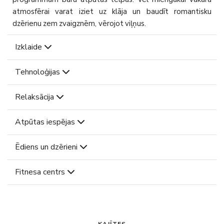
atmosfērai varat iziet uz klāja un baudīt romantisku
dzērienu zem zvaigznēm, vērojot viļņus.
Izklaide
Tehnoloģijas
Relaksācija
Atpūtas iespējas
Ēdiens un dzērieni
Fitnesa centrs
KAJĪTES