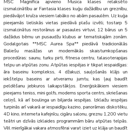
MSC Magnifica apvieno Musica klases relaksēto
izsmalcinātību ar Fantasia klases kuģu dažādību un greznību,
piedāvājot kruīza viesiem labāko no abām pasaulēm. Uz kuģa
pieejamās lieliskās vietas piedāvā plašu izvēli, tostarp 5
izsmalcinātus restorānus ar pasaules virtuvi, 12 bārus un 5
dažādus bērnu un pusaudžu klubus ar tematiskajām zonām.
Godalgotais **MSC Aurea Spa** piedāvā tradicionālās
Baliešu masāžas un modernākās skaistumkopšanas
procedūras: saunu, turku pirti, fitnesa centru, talasoterapijas
telpu un atpūtas zonu. Atpūtas iespējas ir tikpat iespaidīgas:
āra baseinu komplekss, 4 džakuzi, sauļošanās klājs un
iekštelpu baseins ar atveramu jumtu, kas ļauj baudīt
peldēšanu jebkuros laikapstākļos. Enerģiskākiem viesiem
pieejams teniss, mini golfs, moderns sporta centrs, skriešanas
celiņš, kā arī boulinga un biljarda iespējas. Izklaižu iespējas
turpinās arī vakarā ar iespaidīgu kazino, panorāmas diskotēku,
4D kino, interneta kafejnīcu, cigāru salonu, greznu 1,200 vietu
teātri un dzīvās izklaides programmām bāru atpūtas telpās.
Vēl mierīgākai vakara atmosfērai varat iziet uz klāja un baudīt