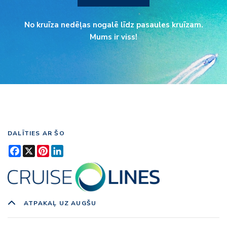
No kruīza nedēļas nogalē līdz pasaules kruīzam.
Mums ir viss!
DALĪTIES AR ŠO
Facebook
X
Pinterest
LinkedIn
ATPAKAĻ UZ AUGŠU