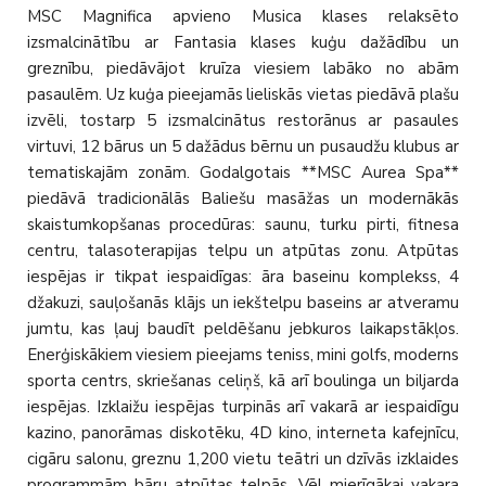
MSC Magnifica apvieno Musica klases relaksēto
izsmalcinātību ar Fantasia klases kuģu dažādību un
greznību, piedāvājot kruīza viesiem labāko no abām
pasaulēm. Uz kuģa pieejamās lieliskās vietas piedāvā plašu
izvēli, tostarp 5 izsmalcinātus restorānus ar pasaules
virtuvi, 12 bārus un 5 dažādus bērnu un pusaudžu klubus ar
tematiskajām zonām. Godalgotais **MSC Aurea Spa**
piedāvā tradicionālās Baliešu masāžas un modernākās
skaistumkopšanas procedūras: saunu, turku pirti, fitnesa
centru, talasoterapijas telpu un atpūtas zonu. Atpūtas
iespējas ir tikpat iespaidīgas: āra baseinu komplekss, 4
džakuzi, sauļošanās klājs un iekštelpu baseins ar atveramu
jumtu, kas ļauj baudīt peldēšanu jebkuros laikapstākļos.
Enerģiskākiem viesiem pieejams teniss, mini golfs, moderns
sporta centrs, skriešanas celiņš, kā arī boulinga un biljarda
iespējas. Izklaižu iespējas turpinās arī vakarā ar iespaidīgu
kazino, panorāmas diskotēku, 4D kino, interneta kafejnīcu,
cigāru salonu, greznu 1,200 vietu teātri un dzīvās izklaides
programmām bāru atpūtas telpās. Vēl mierīgākai vakara