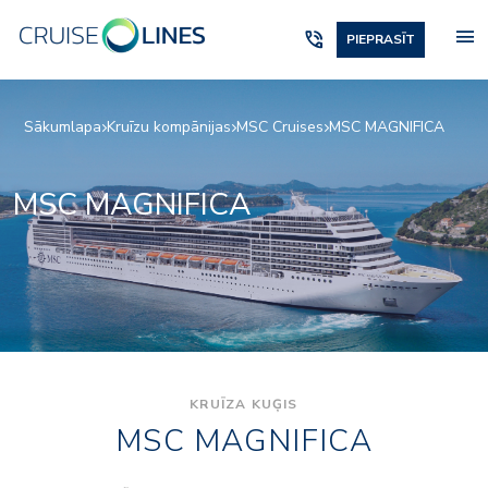
menu
phone_in_talk
PIEPRASĪT
Sākumlapa
Kruīzu kompānijas
MSC Cruises
MSC MAGNIFICA
MSC MAGNIFICA
KRUĪZA KUĢIS
MSC MAGNIFICA