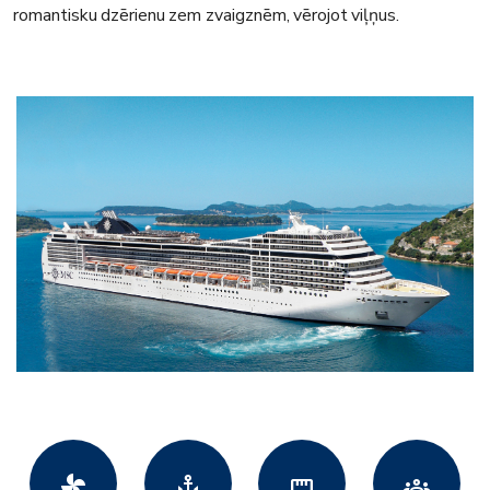
romantisku dzērienu zem zvaigznēm, vērojot viļņus.
toys_fan
anchor
straighten
groups