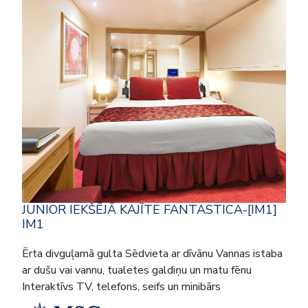
JUNIOR IEKŠĒJĀ KAJĪTE FANTASTICA-[IM1]
IM1
Ērta divguļamā gulta Sēdvieta ar dīvānu Vannas istaba
ar dušu vai vannu, tualetes galdiņu un matu fēnu
Interaktīvs TV, telefons, seifs un minibārs