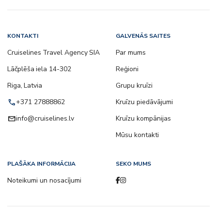
KONTAKTI
GALVENĀS SAITES
Cruiselines Travel Agency SIA
Par mums
Lāčplēša iela 14-302
Reģioni
Riga, Latvia
Grupu kruīzi
call
+371 27888862
Kruīzu piedāvājumi
email
info@cruiselines.lv
Kruīzu kompānijas
Mūsu kontakti
PLAŠĀKA INFORMĀCIJA
SEKO MUMS
Noteikumi un nosacījumi