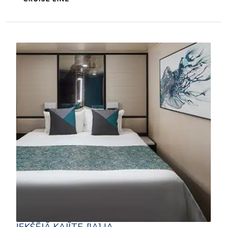
IEKŠĒJĀ KAJĪTE-[IA] IA