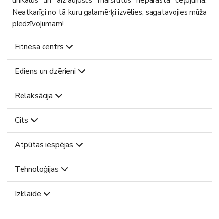
unikālus un aizraujošus maršrutus neparastā ceļojumā.
Neatkarīgi no tā, kuru galamērķi izvēlies, sagatavojies mūža
piedzīvojumam!
Fitnesa centrs
Ēdiens un dzērieni
Relaksācija
Cits
Atpūtas iespējas
Tehnoloģijas
Izklaide