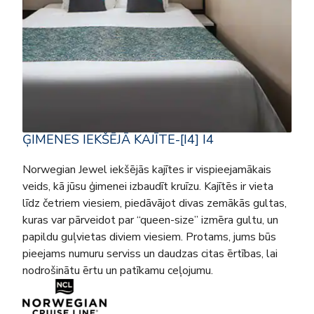
ĢIMENES IEKŠĒJĀ KAJĪTE-[I4] I4
Norwegian Jewel iekšējās kajītes ir vispieejamākais
veids, kā jūsu ģimenei izbaudīt kruīzu. Kajītēs ir vieta
līdz četriem viesiem, piedāvājot divas zemākās gultas,
kuras var pārveidot par “queen-size” izmēra gultu, un
papildu guļvietas diviem viesiem. Protams, jums būs
pieejams numuru serviss un daudzas citas ērtības, lai
nodrošinātu ērtu un patīkamu ceļojumu.