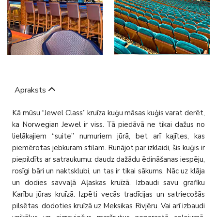
Apraksts
Kā mūsu “Jewel Class” kruīza kuģu māsas kuģis varat derēt,
ka Norwegian Jewel ir viss. Tā piedāvā ne tikai dažus no
lielākajiem “suite” numuriem jūrā, bet arī kajītes, kas
piemērotas jebkuram stilam. Runājot par izklaidi, šis kuģis ir
piepildīts ar satraukumu: daudz dažādu ēdināšanas iespēju,
rosīgi bāri un naktsklubi, un tas ir tikai sākums. Nāc uz klāja
un dodies savvaļā Aļaskas kruīzā. Izbaudi savu grafiku
Karību jūras kruīzā. Izpēti vecās tradīcijas un satriecošās
pilsētas, dodoties kruīzā uz Meksikas Rivjēru. Vai arī izbaudi