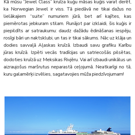
Kā mūsu “Jewel Class” kruīza kuģu māsas kuģis varat derēt,
ka Norwegian Jewel ir viss. Tā piedāvā ne tikai dažus no
lielākajiem “suite” numuriem jūrā, bet arī kajītes, kas
piemērotas jebkuram stilam. Runājot par izklaidi, šis kuģis ir
piepildīts ar satraukumu: daudz dažādu ēdināšanas iespēju,
rosīgi bāri un naktsklubi, un tas ir tikai sākums. Nāc uz klāja un
dodies savvaļā Aļaskas kruīzā. Izbaudi savu grafiku Karību
jūras kruīzā. Izpēti vecās tradīcijas un satriecošās pilsētas,
dodoties kruīzā uz Meksikas Rivjēru. Vai arī izbaudi unikālus un
aizraujošus maršrutus neparastā ceļojumā. Neatkarīgi no tā,
kuru galamērķi izvēlies, sagatavojies mūža piedzīvojumam!