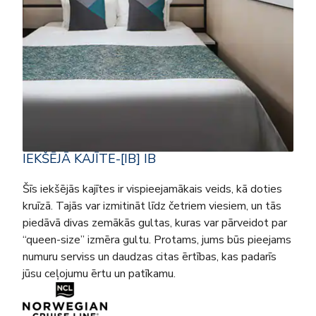
IEKŠĒJĀ KAJĪTE-[IB] IB
Šīs iekšējās kajītes ir vispieejamākais veids, kā doties
kruīzā. Tajās var izmitināt līdz četriem viesiem, un tās
piedāvā divas zemākās gultas, kuras var pārveidot par
“queen-size” izmēra gultu. Protams, jums būs pieejams
numuru serviss un daudzas citas ērtības, kas padarīs
jūsu ceļojumu ērtu un patīkamu.