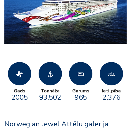
toys_fan
anchor
straighten
groups
Gads
Tonnāža
Garums
Ietilpība
2005
93,502
965
2,376
Norwegian Jewel Attēlu galerija