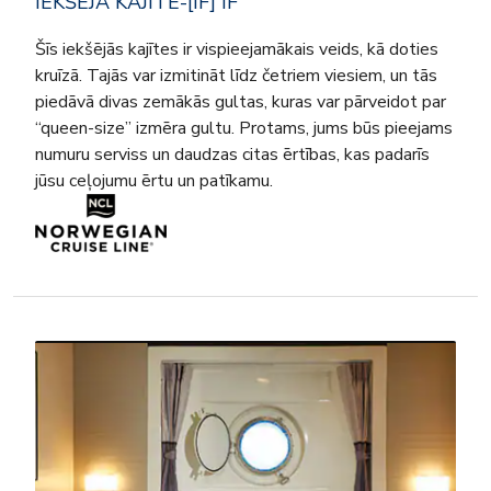
IEKŠĒJĀ KAJĪTE-[IF] IF
Šīs iekšējās kajītes ir vispieejamākais veids, kā doties
kruīzā. Tajās var izmitināt līdz četriem viesiem, un tās
piedāvā divas zemākās gultas, kuras var pārveidot par
“queen-size” izmēra gultu. Protams, jums būs pieejams
numuru serviss un daudzas citas ērtības, kas padarīs
jūsu ceļojumu ērtu un patīkamu.