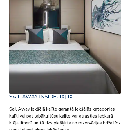
SAIL AWAY INSIDE-[IX] IX
Sail Away iekšējā kajīte garantē iekšējās kategorijas
kajīti vai pat labāku! Jūsu kajīte var atrasties jebkurā
klāja līmenī, un tā tiks piešķirta no rezervācijas brīža līdz
vienai dienai pirms iekāpšanas.