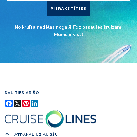
PIERAKSTĪTIES
No kruīza nedēļas nogalē līdz pasaules kruīzam.
Mums ir viss!
DALĪTIES AR ŠO
Facebook
X
Pinterest
LinkedIn
ATPAKAĻ UZ AUGŠU