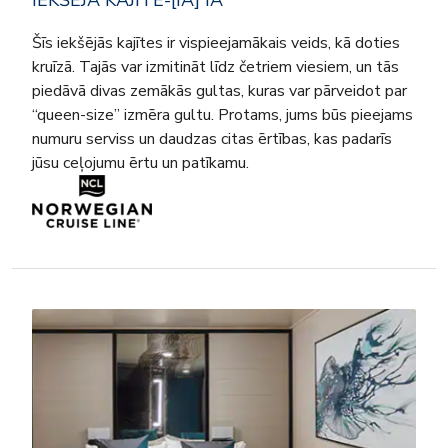
Šīs iekšējās kajītes ir vispieejamākais veids, kā doties
kruīzā. Tajās var izmitināt līdz četriem viesiem, un tās
piedāvā divas zemākās gultas, kuras var pārveidot par
“queen-size” izmēra gultu. Protams, jums būs pieejams
numuru serviss un daudzas citas ērtības, kas padarīs
jūsu ceļojumu ērtu un patīkamu.