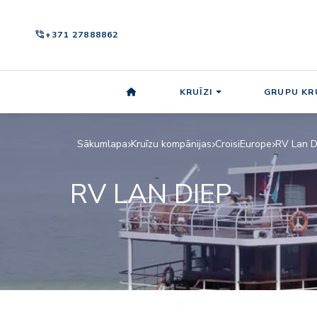
phone_in_talk
+371 27888862
KRUĪZI
GRUPU KRU
Sākumlapa
Kruīzu kompānijas
CroisiEurope
RV Lan D
RV LAN DIEP