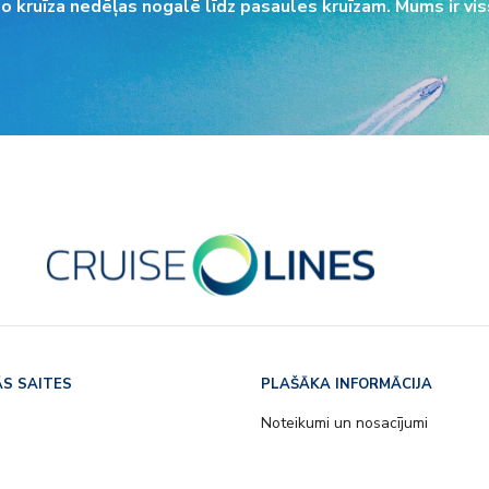
o kruīza nedēļas nogalē līdz pasaules kruīzam. Mums ir vis
S SAITES
PLAŠĀKA INFORMĀCIJA
s
Noteikumi un nosacījumi