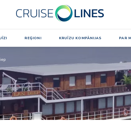
ĪZI
REĢIONI
KRUĪZU KOMPĀNIJAS
PAR 
iep