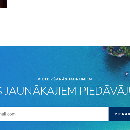
PIETEIKŠANĀS JAUNUMIEM
S JAUNĀKAJIEM PIEDĀVĀJU
PIERA