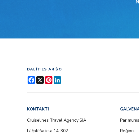
N
DALĪTIES AR ŠO
Facebook
X
Pinterest
LinkedIn
KONTAKTI
GALVENĀ
Cruiselines Travel Agency SIA
Par mum
Lāčplēša iela 14-302
Reģioni