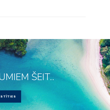
MIEM ŠEIT..
KSTĪTIES